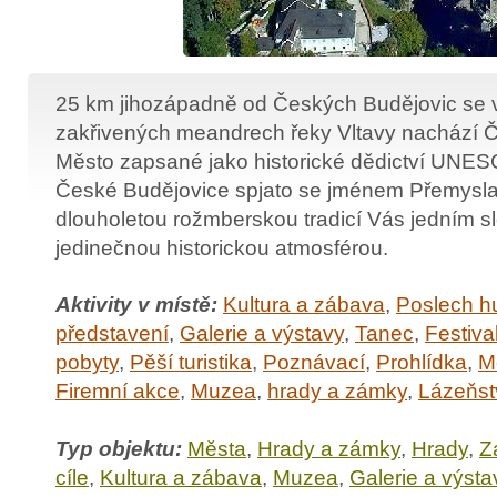
25 km jihozápadně od Českých Budějovic se v
zakřivených meandrech řeky Vltavy nachází 
Město zapsané jako historické dědictví UNESC
České Budějovice spjato se jménem Přemysla 
dlouholetou rožmberskou tradicí Vás jedním s
jedinečnou historickou atmosférou.
Aktivity v místě:
Kultura a zábava
,
Poslech h
představení
,
Galerie a výstavy
,
Tanec
,
Festiva
pobyty
,
Pěší turistika
,
Poznávací
,
Prohlídka
,
M
Firemní akce
,
Muzea
,
hrady a zámky
,
Lázeňst
Typ objektu:
Města
,
Hrady a zámky
,
Hrady
,
Z
cíle
,
Kultura a zábava
,
Muzea
,
Galerie a výsta