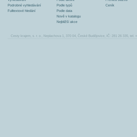
Podrobné vyhledávání
Podle typů
Ceník
Fulltextové hledání
Podle data
Nově v katalogu
Nejbližší akce
Cesty krajem, s. r. o., Neplachova 1, 370 04, České Budějovice, IČ: 281 26 335, tel.