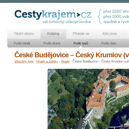
Titulní strana
Katalog
Přidejte se
Kdo jsme
Podle lokalit
Podle aktivit
Podle typů
Podle data
České Budějovice – Český Krumlov (v
Všechny typy
-
Hrady a zámky
-
Hrady
- České Budějovice – Český Krumlov (výl