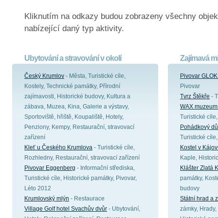
Kliknutím na odkazy budou zobrazeny všechny objek
nabízející daný typ aktivity.
Ubytování a stravování v okolí
Zajímavá mí
Český Krumlov
- Města, Turistické cíle,
Pivovar GLOK
Kostely, Technické památky, Přírodní
Pivovar
zajímavosti, Historické budovy, Kultura a
Tvrz Štěkře
- T
zábava, Muzea, Kina, Galerie a výstavy,
WAX muzeum 
Sportoviště, hřiště, Koupaliště, Hotely,
Turistické cíl
Penziony, Kempy, Restaurační, stravovací
Pohádkový dů
zařízení
Turistické cíl
Kleť u Českého Krumlova
- Turistické cíle,
Kostel v Kájo
Rozhledny, Restaurační, stravovací zařízení
Kaple, Histor
Pivovar Eggenberg
- Informační střediska,
Klášter Zlatá 
Turistické cíle, Historické památky, Pivovar,
památky, Koste
Léto 2012
budovy
Krumlovský mlýn
- Restaurace
Státní hrad a
Village Golf hotel Svachův dvůr
- Ubytování,
zámky, Hrady, 