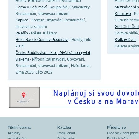
Hotely, Rekreační zařízení, Restaurace
Historické pa
Černá v Pošumaví
- Koupaliště, Cyklostezky,
Mezinárodní h
Restaurační, stravovací zařízení
Krumlově
- Ku
Kaplice
- Kostely, Ubytování, Restaurační,
Hudební festiv
stravovací zařízení
Golf Club Čes
Velešín
- Města, Kláštery
Golfová hřiště
Hotel Racek Černá v Pošumaví
- Hotely, Léto
Kvítkův Dvůr
-
2015
Galerie a výst
České Budějovice – Kleť, Dívčí kámen (výlet
vlakem)
- Přírodní zajímavosti, Ubytování,
Restaurační, stravovací zařízení, Hvězdárna,
Zima 2015, Léto 2012
Titulní strana
Katalog
Přidejte se
Aktuality
Podle lokalit
Proč se k nám přidat
Vyhledávání
Podle aktivit
Přehled služeb