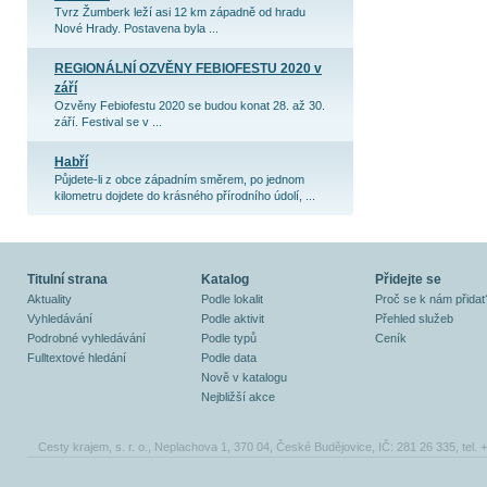
Tvrz Žumberk leží asi 12 km západně od hradu
Nové Hrady. Postavena byla ...
REGIONÁLNÍ OZVĚNY FEBIOFESTU 2020 v
září
Ozvěny Febiofestu 2020 se budou konat 28. až 30.
září. Festival se v ...
Habří
Půjdete-li z obce západním směrem, po jednom
kilometru dojdete do krásného přírodního údolí, ...
Titulní strana
Katalog
Přidejte se
Aktuality
Podle lokalit
Proč se k nám přidat
Vyhledávání
Podle aktivit
Přehled služeb
Podrobné vyhledávání
Podle typů
Ceník
Fulltextové hledání
Podle data
Nově v katalogu
Nejbližší akce
Cesty krajem, s. r. o., Neplachova 1, 370 04, České Budějovice, IČ: 281 26 335, tel.