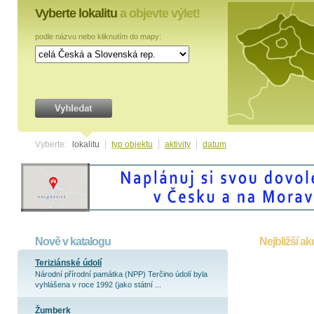
Vyberte lokalitu
a objevte výlet!
podle názvu nebo kliknutím do mapy:
Vyberte:
lokalitu
typ objektu
aktivity
datum
Nově v katalogu
Nejbližší ak
Teriziánské údolí
Národní přírodní památka (NPP) Terčino údolí byla
vyhlášena v roce 1992 (jako státní ...
Žumberk