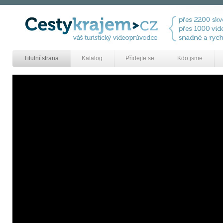
Titulní strana
Katalog
Přidejte se
Kdo jsme