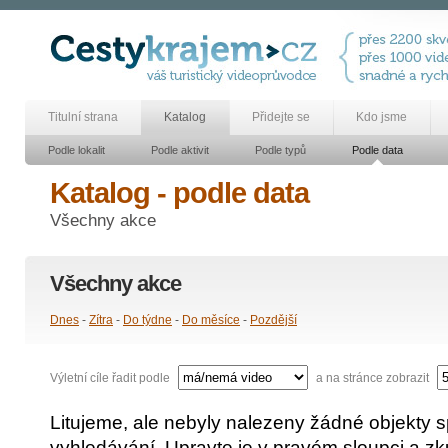
Titulní strana
Katalog
Přidejte se
Kdo jsme
Podle lokalit
Podle aktivit
Podle typů
Podle data
Katalog - podle data
Všechny akce
Všechny akce
Dnes
-
Zítra
-
Do týdne
-
Do měsíce
-
Pozdější
Výletní cíle řadit podle
a na stránce zobrazit
Litujeme, ale nebyly nalezeny žádné objekty spl
vyhledávání. Upravte je v pravém sloupci a zk