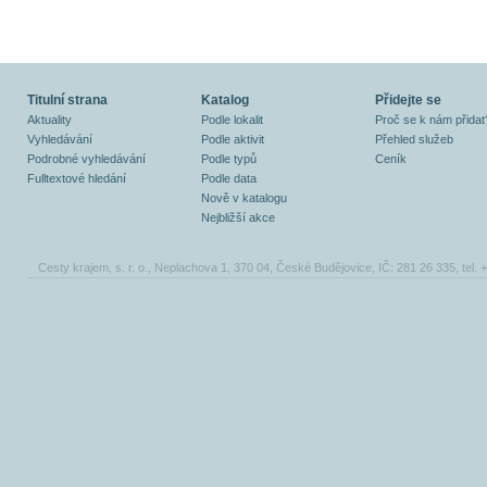
Titulní strana
Katalog
Přidejte se
Aktuality
Podle lokalit
Proč se k nám přidat
Vyhledávání
Podle aktivit
Přehled služeb
Podrobné vyhledávání
Podle typů
Ceník
Fulltextové hledání
Podle data
Nově v katalogu
Nejbližší akce
Cesty krajem, s. r. o., Neplachova 1, 370 04, České Budějovice, IČ: 281 26 335, tel.