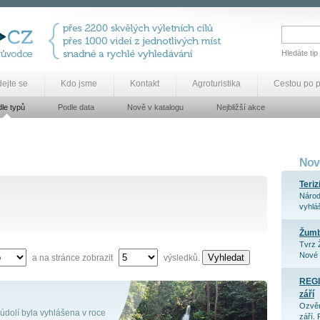
Hledáte tip
dejte se
Kdo jsme
Kontakt
Agroturistika
Cestou po 
le typů
Podle data
Nově v katalogu
Nejbližší akce
Nově
Teriz
Národ
vyhláš
Žum
Tvrz 
Nové 
Vyhledat
a na stránce zobrazit
výsledků.
REGI
září
Ozvěn
údolí byla vyhlášena v roce
září. 