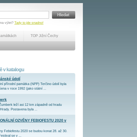
 na výlet?
Tady to jde snadno!
památkách
TOP Jižní Čechy
 v katalogu
iánské údolí
ní přírodní památka (NPP) Terčino údolí byla
ena v roce 1992 (jako státní ...
berk
Žumberk leží asi 12 km západně od hradu
Hrady. Postavena byla ...
ONÁLNÍ OZVĚNY FEBIOFESTU 2020 v
y Febiofestu 2020 se budou konat 28. až 30.
Festival se v ...