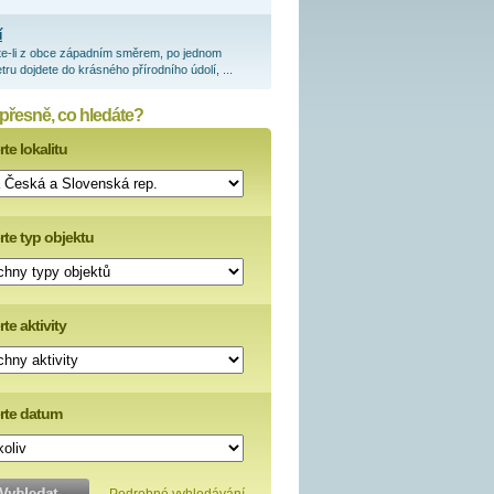
í
te-li z obce západním směrem, po jednom
tru dojdete do krásného přírodního údolí, ...
 přesně, co hledáte?
te lokalitu
rte typ objektu
te aktivity
rte datum