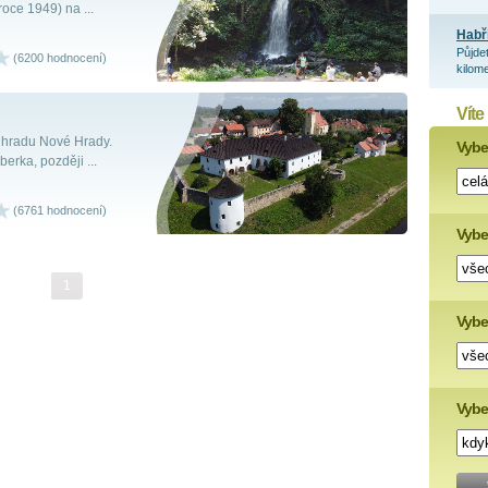
roce 1949) na ...
Habř
Půjde
(6200 hodnocení)
kilome
Víte
 hradu Nové Hrady.
Vyber
erka, později ...
(6761 hodnocení)
Vybe
1
Vyber
Vybe