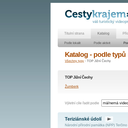
Titulní strana
Katalog
Při
Podle lokalit
Podle aktivit
Pod
Katalog - podle typů
Všechny typy
- TOP Jižní Čechy
TOP Jižní Čechy
Žumberk
Výletní cíle řadit podle
Teriziánské údolí
Národní přírodní památka (NPP) Terčino 