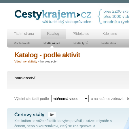
Titulní strana
Katalog
Přidejte se
Kdo jsme
Podle lokalit
Podle aktivit
Podle typů
Podle data
Katalog - podle aktivit
Všechny aktivity
- horolezectví
horolezectví
Výletní cíle řadit podle
a na stránce zobrazit
Čertovy skály
Ke skalám se váže několik lidových pověstí, o sázce mlynáře s
čertem, nebo o kouzelníkovi, který se zde zjevoval a ...