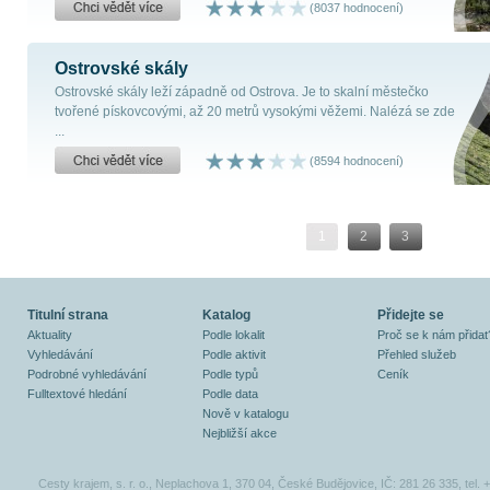
(8037 hodnocení)
Ostrovské skály
Ostrovské skály leží západně od Ostrova. Je to skalní městečko
tvořené pískovcovými, až 20 metrů vysokými věžemi. Nalézá se zde
...
(8594 hodnocení)
1
2
3
Titulní strana
Katalog
Přidejte se
Aktuality
Podle lokalit
Proč se k nám přidat
Vyhledávání
Podle aktivit
Přehled služeb
Podrobné vyhledávání
Podle typů
Ceník
Fulltextové hledání
Podle data
Nově v katalogu
Nejbližší akce
Cesty krajem, s. r. o., Neplachova 1, 370 04, České Budějovice, IČ: 281 26 335, tel.