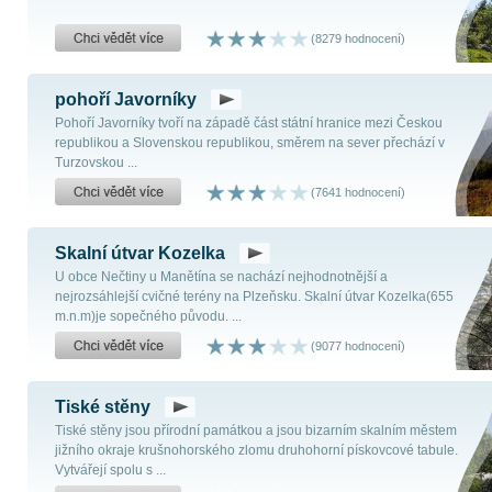
(8279 hodnocení)
pohoří Javorníky
Pohoří Javorníky tvoří na západě část státní hranice mezi Českou
republikou a Slovenskou republikou, směrem na sever přechází v
Turzovskou ...
(7641 hodnocení)
Skalní útvar Kozelka
U obce Nečtiny u Manětína se nachází nejhodnotnější a
nejrozsáhlejší cvičné terény na Plzeňsku. Skalní útvar Kozelka(655
m.n.m)je sopečného původu. ...
(9077 hodnocení)
Tiské stěny
Tiské stěny jsou přírodní památkou a jsou bizarním skalním městem
jižního okraje krušnohorského zlomu druhohorní pískovcové tabule.
Vytvářejí spolu s ...