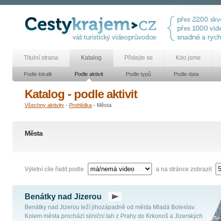
Titulní strana
Katalog
Přidejte se
Kdo jsme
Podle lokalit
Podle aktivit
Podle typů
Podle data
Katalog - podle aktivit
Všechny aktivity
-
Prohlídka
- Města
Města
Výletní cíle řadit podle
a na stránce zobrazit
Benátky nad Jizerou
Benátky nad Jizerou leží jihozápadně od města Mladá Boleslav.
Kolem města prochází silniční tah z Prahy do Krkonoš a Jizerských