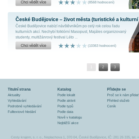
(8568 hodnocení)
České Budějovice – život města (turistické a kulturní
České Budějovice nabízí návštěvníkům po celý rok celou řadu
kulturních akcí. Nechybí folklórní Masopust, Majáles organizovaný
studenty, multižánrový festival Léto ...
(10363 hodnocení)
1
2
3
Titulní strana
Katalog
Přidejte se
Aktuality
Podle lokalit
Proč se k nám přidat
Vyhledávání
Podle aktivit
Přehled služeb
Podrobné vyhledávání
Podle typů
Ceník
Fulltextové hledání
Podle data
Nově v katalogu
Nejbližší akce
Cesty krajem, s. r. o., Neplachova 1, 370 04, České Budějovice, IČ: 281 26 335, tel.