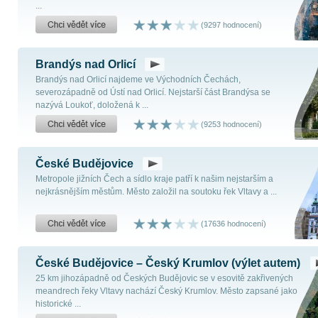
...
(9297 hodnocení)
Brandýs nad Orlicí
Brandýs nad Orlicí najdeme ve Východních Čechách,
severozápadně od Ústí nad Orlicí. Nejstarší část Brandýsa se
nazývá Loukoť, doložená k ...
(9253 hodnocení)
České Budějovice
Metropole jižních Čech a sídlo kraje patří k našim nejstarším a
nejkrásnějším městům. Město založil na soutoku řek Vltavy a ...
(17636 hodnocení)
České Budějovice – Český Krumlov (výlet autem)
25 km jihozápadně od Českých Budějovic se v esovitě zakřivených
meandrech řeky Vltavy nachází Český Krumlov. Město zapsané jako
historické ...