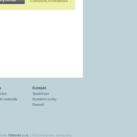
Podrobné vyhledávání
a
Kontakt
právy
Společnost
ní materiály
Kontaktní osoby
Partneři
tudio
Nebenet s.r.o.
| Všechna práva vyhrazena.