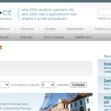
Hledáte tip
dejte se
Kdo jsme
Kontakt
Agroturistika
Cestou po 
le typů
Podle data
Nově v katalogu
Nejbližší akce
t
Nově
Teriz
Národ
vyhláš
Žum
Vyhledat
a na stránce zobrazit
výsledků.
Tvrz 
Nové 
REGI
září
hradem Hluboká, který
Ozvěn
ě 13století král Přemysl
září. 