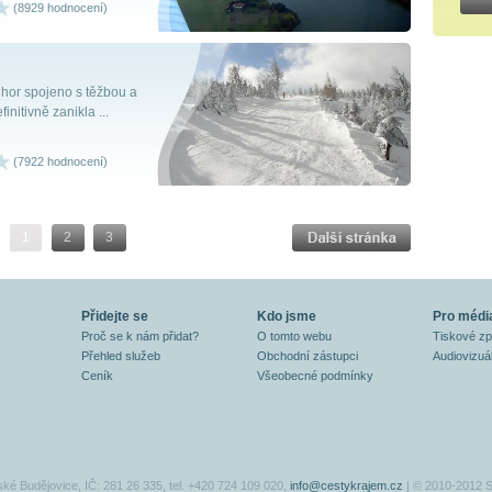
(8929 hodnocení)
h hor spojeno s těžbou a
nitivně zanikla ...
(7922 hodnocení)
1
2
3
Přidejte se
Kdo jsme
Pro médi
Proč se k nám přidat?
O tomto webu
Tiskové z
Přehled služeb
Obchodní zástupci
Audiovizuál
Ceník
Všeobecné podmínky
ské Budějovice, IČ: 281 26 335, tel. +420 724 109 020,
info@cestykrajem.cz
| © 2010-2012 S