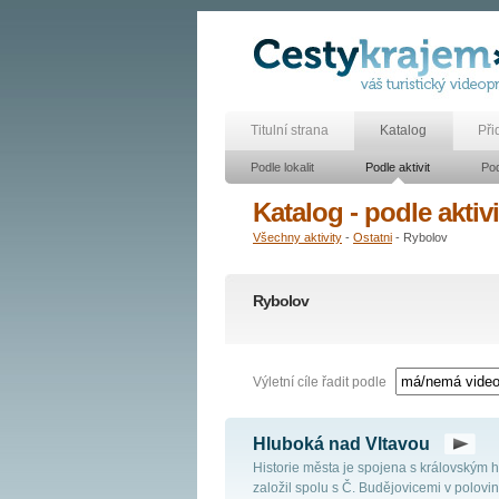
Titulní strana
Katalog
Při
Podle lokalit
Podle aktivit
Pod
Katalog - podle aktivi
Všechny aktivity
-
Ostatni
- Rybolov
Rybolov
Výletní cíle řadit podle
Hluboká nad Vltavou
Historie města je spojena s královským 
založil spolu s Č. Budějovicemi v polovin