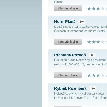
Otakar ...
Horní Planá
Markétská pouť 11. a 12 července. Horní 
Čechách, jihozápadně od města Český K
...
Přehrada Rozkoš
Údolní přehrada Rozkoš byla postavena 
rozlohu 11 000 000 m2, průměrnou hloubk
Rybník Rožmberk
Největší český rybník vybudoval v letech
Lužnici asi 6 km severně od Třeboně zná