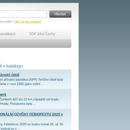
 na výlet?
Tady to jde snadno!
památkách
TOP Jižní Čechy
 v katalogu
iánské údolí
ní přírodní památka (NPP) Terčino údolí byla
ena v roce 1992 (jako státní ...
berk
Žumberk leží asi 12 km západně od hradu
Hrady. Postavena byla ...
ONÁLNÍ OZVĚNY FEBIOFESTU 2020 v
y Febiofestu 2020 se budou konat 28. až 30.
Festival se v ...