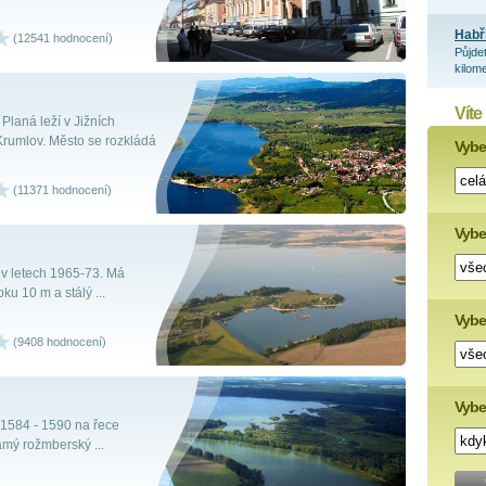
Habř
(12541 hodnocení)
Půjde
kilome
Víte
Planá leží v Jižních
rumlov. Město se rozkládá
Vyber
(11371 hodnocení)
Vybe
v letech 1965-73. Má
u 10 m a stálý ...
Vyber
(9408 hodnocení)
Vybe
 1584 - 1590 na řece
mý rožmberský ...