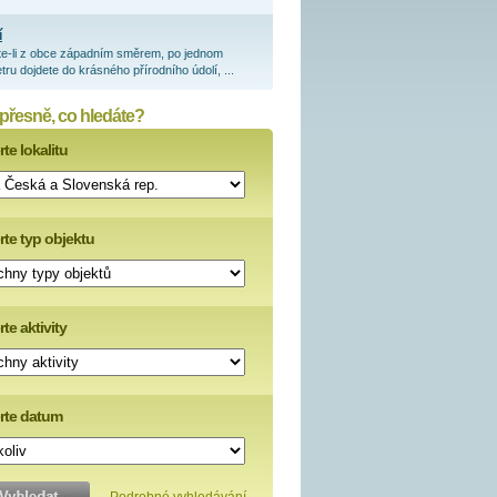
í
te-li z obce západním směrem, po jednom
tru dojdete do krásného přírodního údolí, ...
 přesně, co hledáte?
te lokalitu
rte typ objektu
te aktivity
rte datum