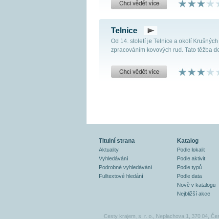
Telnice
Od 14. století je Telnice a okolí Krušnýc
zpracováním kovových rud. Tato těžba defi
Titulní strana
Katalog
Aktuality
Podle lokalit
Vyhledávání
Podle aktivit
Podrobné vyhledávání
Podle typů
Fulltextové hledání
Podle data
Nově v katalogu
Nejbližší akce
Cesty krajem, s. r. o., Neplachova 1, 370 04, Če