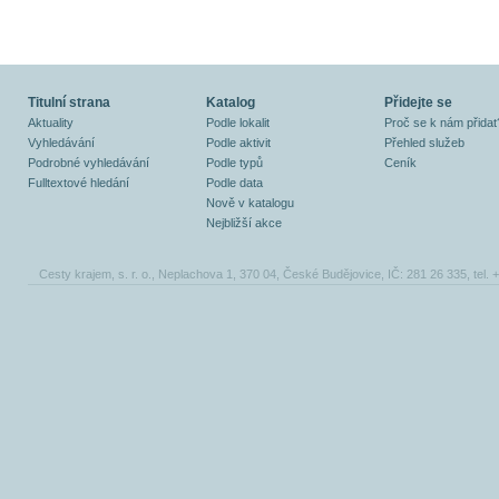
Titulní strana
Katalog
Přidejte se
Aktuality
Podle lokalit
Proč se k nám přidat
Vyhledávání
Podle aktivit
Přehled služeb
Podrobné vyhledávání
Podle typů
Ceník
Fulltextové hledání
Podle data
Nově v katalogu
Nejbližší akce
Cesty krajem, s. r. o., Neplachova 1, 370 04, České Budějovice, IČ: 281 26 335, tel.