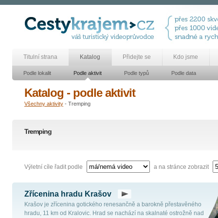
Titulní strana
Katalog
Přidejte se
Kdo jsme
Podle lokalit
Podle aktivit
Podle typů
Podle data
Katalog - podle aktivit
Všechny aktivity
- Tremping
Tremping
Výletní cíle řadit podle
a na stránce zobrazit
Zřícenina hradu Krašov
Krašov je zřícenina gotického renesančně a barokně přestavěného
hradu, 11 km od Kralovic. Hrad se nachází na skalnaté ostrožně nad