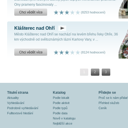
Ony prameny fascinovaly ...
(8253 hodnocení)
Klášterec nad Ohří
Město Klášterec nad Ohří se nachází na levém břehu řeky Ohře, 36
km východně od světoznámých lázní Karlovy Vary, v ...
(8124 hodnocení)
1
2
3
Titulní strana
Katalog
Přidejte se
Aktuality
Podle lokalit
Proč se k nám přidat
Vyhledávání
Podle aktivit
Přehled služeb
Podrobné vyhledávání
Podle typů
Ceník
Fulltextové hledání
Podle data
Nově v katalogu
Nejbližší akce