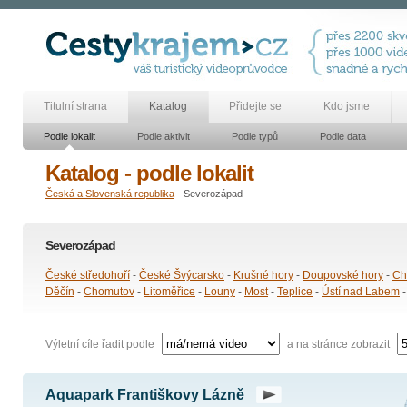
Titulní strana
Katalog
Přidejte se
Kdo jsme
Podle lokalit
Podle aktivit
Podle typů
Podle data
Katalog - podle lokalit
Česká a Slovenská republika
- Severozápad
Severozápad
České středohoří
-
České Švýcarsko
-
Krušné hory
-
Doupovské hory
-
Ch
Děčín
-
Chomutov
-
Litoměřice
-
Louny
-
Most
-
Teplice
-
Ústí nad Labem
Výletní cíle řadit podle
a na stránce zobrazit
Aquapark Františkovy Lázně