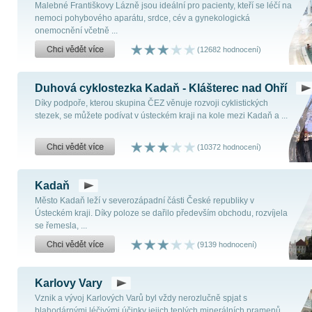
Malebné Františkovy Lázně jsou ideální pro pacienty, kteří se léčí na
nemoci pohybového aparátu, srdce, cév a gynekologická
onemocnění včetně ...
(12682 hodnocení)
Duhová cyklostezka Kadaň - Klášterec nad Ohří
Díky podpoře, kterou skupina ČEZ věnuje rozvoji cyklistických
stezek, se můžete podívat v ústeckém kraji na kole mezi Kadaň a ...
(10372 hodnocení)
Kadaň
Město Kadaň leží v severozápadní části České republiky v
Ústeckém kraji. Díky poloze se dařilo především obchodu, rozvíjela
se řemesla, ...
(9139 hodnocení)
Karlovy Vary
Vznik a vývoj Karlových Varů byl vždy nerozlučně spjat s
blahodárnými léčivými účinky jejich teplých minerálních pramenů.