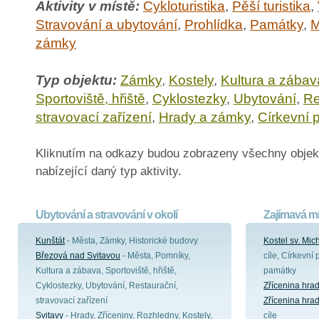
Aktivity v místě:
Cykloturistika
,
Pěší turistika
,
Stravování a ubytování
,
Prohlídka
,
Památky
,
M
zámky
Typ objektu:
Zámky
,
Kostely
,
Kultura a zábav
Sportoviště, hřiště
,
Cyklostezky
,
Ubytování
,
Re
stravovací zařízení
,
Hrady a zámky
,
Církevní 
Kliknutím na odkazy budou zobrazeny všechny objek
nabízející daný typ aktivity.
Ubytování a stravování v okolí
Zajímavá mí
Kunštát
- Města, Zámky, Historické budovy
Kostel sv. Mic
Březová nad Svitavou
- Města, Pomníky,
cíle, Církevní 
Kultura a zábava, Sportoviště, hřiště,
památky
Cyklostezky, Ubytování, Restaurační,
Zřícenina hra
stravovací zařízení
Zřícenina hra
Svitavy
- Hrady, Zříceniny, Rozhledny, Kostely,
cíle