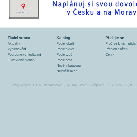
Titulní strana
Katalog
Přidejte se
Aktuality
Podle lokalit
Proč se k nám přidat
Vyhledávání
Podle aktivit
Přehled služeb
Podrobné vyhledávání
Podle typů
Ceník
Fulltextové hledání
Podle data
Nově v katalogu
Nejbližší akce
Cesty krajem, s. r. o., Neplachova 1, 370 04, České Budějovice, IČ: 281 26 335, tel.