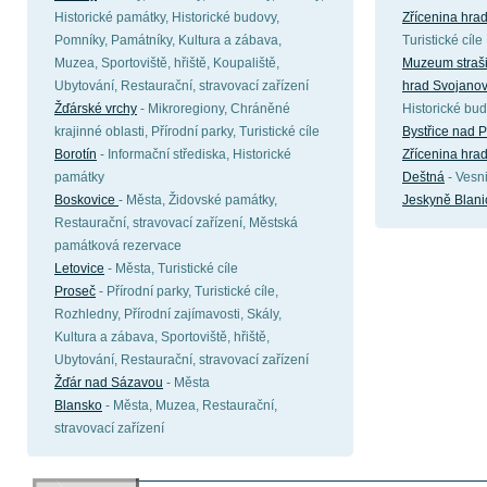
Historické památky, Historické budovy,
Zřícenina hra
Pomníky, Památníky, Kultura a zábava,
Turistické cíle
Muzea, Sportoviště, hřiště, Koupaliště,
Muzeum straši
Ubytování, Restaurační, stravovací zařízení
hrad Svojano
Žďárské vrchy
- Mikroregiony, Chráněné
Historické bu
krajinné oblasti, Přírodní parky, Turistické cíle
Bystřice nad 
Borotín
- Informační střediska, Historické
Zřícenina hra
památky
Deštná
- Vesn
Boskovice
- Města, Židovské památky,
Jeskyně Blani
Restaurační, stravovací zařízení, Městská
památková rezervace
Letovice
- Města, Turistické cíle
Proseč
- Přírodní parky, Turistické cíle,
Rozhledny, Přírodní zajímavosti, Skály,
Kultura a zábava, Sportoviště, hřiště,
Ubytování, Restaurační, stravovací zařízení
Žďár nad Sázavou
- Města
Blansko
- Města, Muzea, Restaurační,
stravovací zařízení