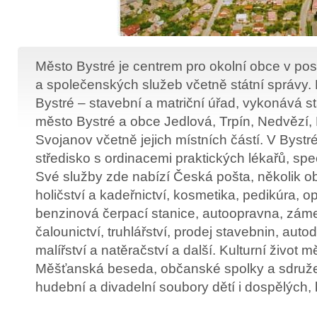
Město Bystré je centrem pro okolní obce v po
a společenských služeb včetně státní správy.
Bystré – stavební a matriční úřad, vykonává st
město Bystré a obce Jedlová, Trpín, Nedvězí,
Svojanov včetně jejich místních částí. V Bystr
středisko s ordinacemi praktických lékařů, spec
Své služby zde nabízí Česká pošta, několik o
holičství a kadeřnictví, kosmetika, pedikúra, o
benzinová čerpací stanice, autoopravna, zámeč
čalounictví, truhlářství, prodej stavebnin, auto
malířství a natěračství a další. Kulturní život m
Měšťanská beseda, občanské spolky a sdruže
hudební a divadelní soubory dětí i dospělých, k