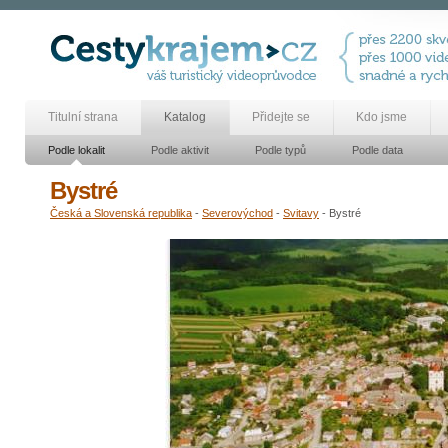
Titulní strana
Katalog
Přidejte se
Kdo jsme
Podle lokalit
Podle aktivit
Podle typů
Podle data
Bystré
Česká a Slovenská republika
-
Severovýchod
-
Svitavy
- Bystré