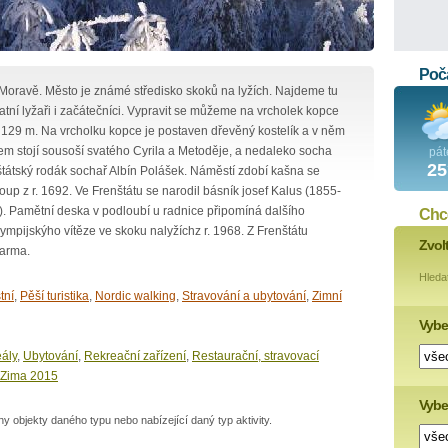
Poča
Moravě. Město je známé středisko skoků na lyžích. Najdeme tu
atní lyžaři i začátečníci. Vypravit se můžeme na vrcholek kopce
 129 m. Na vrcholku kopce je postaven dřevěný kostelík a v něm
kem stojí sousoší svatého Cyrila a Metoděje, a nedaleko socha
pát
25
tátský rodák sochař Albín Polášek. Náměstí zdobí kašna se
up z r. 1692. Ve Frenštátu se narodil básník josef Kalus (1855-
6). Pamětní deska v podloubí u radnice připomíná dalšího
Chce
lympijskýho vítěze ve skoku nalyžíchz r. 1968. Z Frenštátu
Zvol
Parma.
Hleda
tní
,
Pěší turistika
,
Nordic walking
,
Stravování a ubytování
,
Zimní
Vybe
ály
,
Ubytování
,
Rekreační zařízení
,
Restaurační, stravovací
Zima 2015
Vyber
 objekty daného typu nebo nabízející daný typ aktivity.