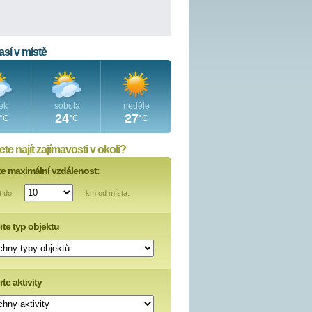
sí v místě
ek
sobota
neděle
24
27
°C
°C
°C
te najít zajímavosti v okoli?
te maximální vzdálenost:
t do
km od místa.
rte typ objektu
te aktivity