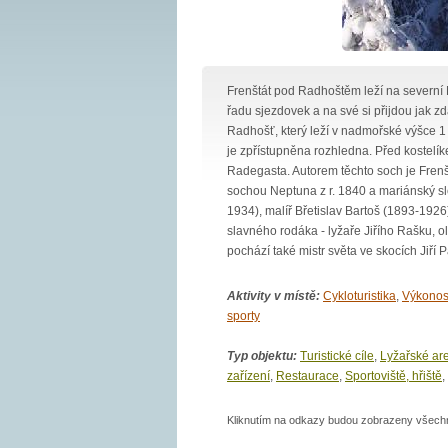
Frenštát pod Radhoštěm leží na severní 
řadu sjezdovek a na své si přijdou jak zd
Radhošť, který leží v nadmořské výšce 1
je zpřístupněna rozhledna. Před kostelí
Radegasta. Autorem těchto soch je Frenš
sochou Neptuna z r. 1840 a mariánský slo
1934), malíř Břetislav Bartoš (1893-192
slavného rodáka - lyžaře Jiřího Rašku, o
pochází také mistr světa ve skocích Jiří 
Aktivity v místě:
Cykloturistika
,
Výkonos
sporty
Typ objektu:
Turistické cíle
,
Lyžařské are
zařízení
,
Restaurace
,
Sportoviště, hřiště
,
Kliknutím na odkazy budou zobrazeny všechny