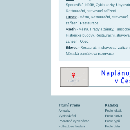
Sportoviště, hřiště, Cyklostezky, Ubytován
Restaurační, stravovací zařízení
Fulnek
- Města, Restaurační, stravovací
zařízení, Restaurace
Vsetín
- Města, Hrady a zámky, Turistické 
Historické budovy, Restaurační, stravova
zařízení, Obec
Bílovec
- Restaurační, stravovací zařízení
Městská památková rezervace
Titulní strana
Katalog
Aktuality
Podle lokalit
Vyhledávání
Podle aktivit
Podrobné vyhledávání
Podle typů
Fulltextové hledání
Podle data