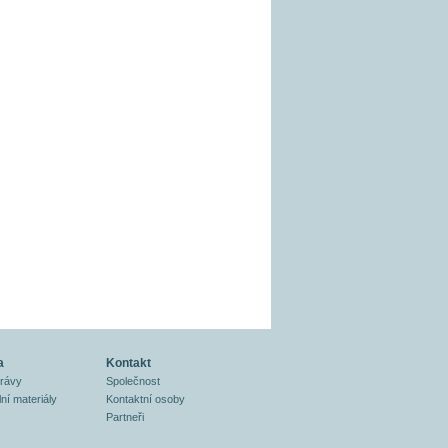
a
Kontakt
právy
Společnost
ní materiály
Kontaktní osoby
Partneři