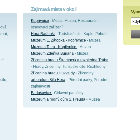
Zajímavá místa v okolí
Vybe
Kopřivnice
- Města, Muzea, Restaurační,
dová
stravovací zařízení
zení,
Hora Radhošť
- Turistické cíle, Kaple, Pohoří
Muzeum E. Zátopka - Kopřivnice
- Muzea
Muzeum Tatra - Kopřivnice
- Muzea
Muzeum Zdeňka Buriana
- Muzea
cí
Zřícenina hradu Štramberk a rozhledna Trúba
- Hrady, Zříceniny, Turistické cíle, Rozhledny
Zřícenina hradu Hukvaldy
- Zříceniny
cíle,
arboretum Bílá Hora
- Přírodní parky, Přírodní
zajímavosti
Bartošovice
- Církevní památky
Muzeum a rodný dům S. Freuda
- Muzea