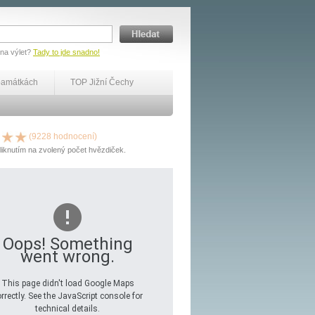
 na výlet?
Tady to jde snadno!
památkách
TOP Jižní Čechy
(9228 hodnocení)
liknutím na zvolený počet hvězdiček.
Oops! Something
went wrong.
This page didn't load Google Maps
rrectly. See the JavaScript console for
technical details.