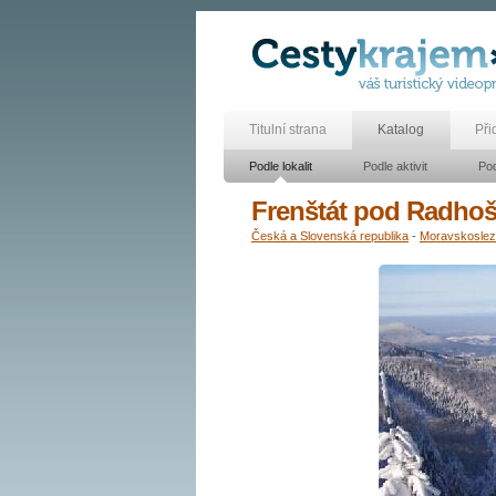
Titulní strana
Katalog
Při
Podle lokalit
Podle aktivit
Pod
Frenštát pod Radho
Česká a Slovenská republika
-
Moravskosle