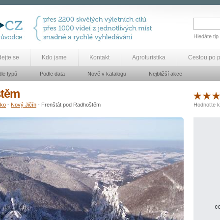
Hledáte tip
dejte se
Kdo jsme
Kontakt
Agroturistika
Cestou po 
le typů
Podle data
Nově v katalogu
Nejbližší akce
štěm
zko
-
Nový Jičín
- Frenštát pod Radhoštěm
Hodnoťte k
co