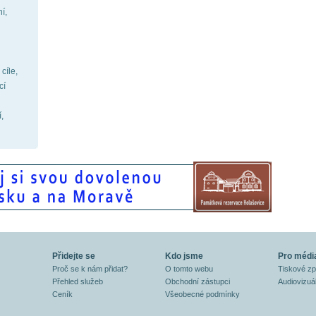
í,
cíle,
cí
,
Přidejte se
Kdo jsme
Pro médi
Proč se k nám přidat?
O tomto webu
Tiskové z
Přehled služeb
Obchodní zástupci
Audiovizuál
Ceník
Všeobecné podmínky