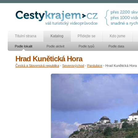
Titulní strana
Katalog
Přidejte se
Kdo jsme
Podle lokalit
Podle aktivit
Podle typů
Podle data
Hrad Kunětická Hora
Česká a Slovenská republika
-
Severovýchod
-
Pardubice
- Hrad Kunětická Hora