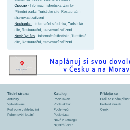
Opočno
- Informační střediska, Zámky,
Přírodní parky, Turistické cíle, Restaurační,
stravovací zařízení
Nechanice
- Informační střediska, Turistické
cíle, Restaurační, stravovací zařízení
Nový Bydžov
- Informační střediska, Turistické
cíle, Restaurační, stravovací zařízení
Titulní strana
Katalog
Přidejte se
Aktuality
Podle lokalit
Proč se k nám přidat
Vyhledávání
Podle aktivit
Přehled služeb
Podrobné vyhledávání
Podle typů
Ceník
Fulltextové hledání
Podle data
Nově v katalogu
Nejbližší akce