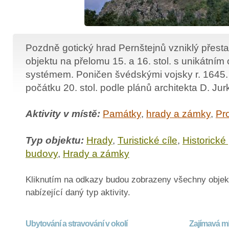
Pozdně gotický hrad Pernštejnů vzniklý přest
objektu na přelomu 15. a 16. stol. s unikátní
systémem. Poničen švédskými vojsky r. 1645
počátku 20. stol. podle plánů architekta D. Jur
Aktivity v místě:
Památky
,
hrady a zámky
,
Pr
Typ objektu:
Hrady
,
Turistické cíle
,
Historické
budovy
,
Hrady a zámky
Kliknutím na odkazy budou zobrazeny všechny objek
nabízející daný typ aktivity.
Ubytování a stravování v okolí
Zajímavá mí