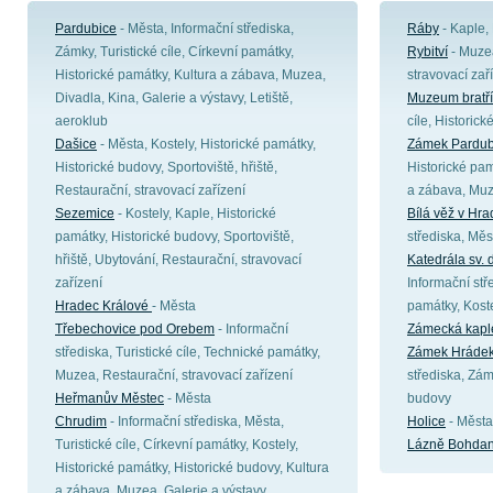
Pardubice
- Města, Informační střediska,
Ráby
- Kaple, 
Zámky, Turistické cíle, Církevní památky,
Rybitví
- Muzea
Historické památky, Kultura a zábava, Muzea,
stravovací zař
Divadla, Kina, Galerie a výstavy, Letiště,
Muzeum bratří
aeroklub
cíle, Historic
Dašice
- Města, Kostely, Historické památky,
Zámek Pardub
Historické budovy, Sportoviště, hřiště,
Historické pam
Restaurační, stravovací zařízení
a zábava, Muz
Sezemice
- Kostely, Kaple, Historické
Bílá věž v Hra
památky, Historické budovy, Sportoviště,
střediska, Měs
hřiště, Ubytování, Restaurační, stravovací
Katedrála sv.
zařízení
Informační stře
Hradec Králové
- Města
památky, Kost
Třebechovice pod Orebem
- Informační
Zámecká kapl
střediska, Turistické cíle, Technické památky,
Zámek Hrádek
Muzea, Restaurační, stravovací zařízení
střediska, Zám
Heřmanův Městec
- Města
budovy
Chrudim
- Informační střediska, Města,
Holice
- Města
Turistické cíle, Církevní památky, Kostely,
Lázně Bohda
Historické památky, Historické budovy, Kultura
a zábava, Muzea, Galerie a výstavy