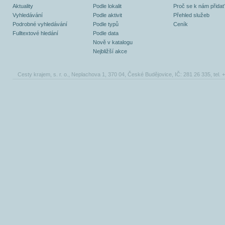
Aktuality
Podle lokalit
Proč se k nám přidat
Vyhledávání
Podle aktivit
Přehled služeb
Podrobné vyhledávání
Podle typů
Ceník
Fulltextové hledání
Podle data
Nově v katalogu
Nejbližší akce
Cesty krajem, s. r. o., Neplachova 1, 370 04, České Budějovice, IČ: 281 26 335, tel.