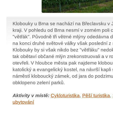
Klobouky u Brna se nachází na Břeclavsku v
kraji. V pohledu od Brna nesmí v zorném poli
"větřák". Původně tři větrné mlýny odedávna d
na konci druhé světové války však poslední z 
Klobouky by si však nikdo bez "větřáku" nedok
tak obětaví občané mlýn zrekonstruovali a v 
otevřeli. V hloubce města pak najdeme klobo
katolický a evangelický kostel, na návrší kapli
náměstí kloboucký zámek, od jara do podzimu
obklopeno zelení parků.
Aktivity v místě:
Cykloturistika
,
Pěší turistika
,
ubytování