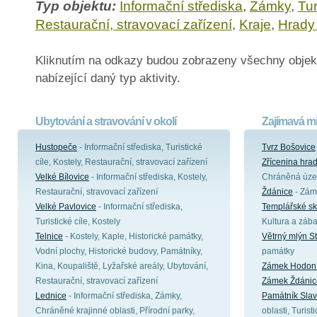
Typ objektu:
Informační střediska
,
Zámky
,
Tur
Restaurační, stravovací zařízení
,
Kraje
,
Hrady
Kliknutím na odkazy budou zobrazeny všechny objek
nabízející daný typ aktivity.
Ubytování a stravování v okolí
Zajímavá mí
Hustopeče
- Informační střediska, Turistické
Tvrz Bošovice
cíle, Kostely, Restaurační, stravovací zařízení
Zřícenina hra
Velké Bílovice
- Informační střediska, Kostely,
Chráněná území
Restaurační, stravovací zařízení
Ždánice
- Zám
Velké Pavlovice
- Informační střediska,
Templářské sk
Turistické cíle, Kostely
Kultura a záb
Telnice
- Kostely, Kaple, Historické památky,
Větrný mlýn S
Vodní plochy, Historické budovy, Památníky,
památky
Kina, Koupaliště, Lyžařské areály, Ubytování,
Zámek Hodon
Restaurační, stravovací zařízení
Zámek Ždánic
Lednice
- Informační střediska, Zámky,
Památník Slav
Chráněné krajinné oblasti, Přírodní parky,
oblasti, Turist