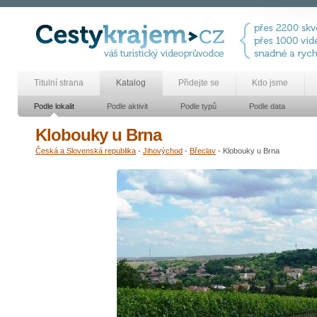
Titulní strana
Katalog
Přidejte se
Kdo jsme
Podle lokalit
Podle aktivit
Podle typů
Podle data
Klobouky u Brna
Česká a Slovenská republika
-
Jihovýchod
-
Břeclav
- Klobouky u Brna