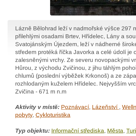
Lázně Bělohrad leží v nadmořské výšce 297 m
přilehlými osadami Brtev, Hřídelec, Lány a so
Svatojánským Újezdem, leží v nádherné široké 
středem protéká říčka Javorka a celé údolí je
zalesněnými vrchy. Ze severu novopackými 
Hůrou, z východu Zvičinou, z jihu táhlým poh
chlumů (poslední výběžek Krkonoš) a ze záp
rozhlodaným kuželem Hřídelec. Nejvyšším vrc
Zvičina - 671 m n.m
Aktivity v místě:
Poznávací
,
Lázeňství
,
Well
pobyty
,
Cykloturistika
Typ objektu:
Informační střediska
,
Města
,
Turi