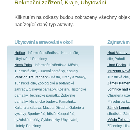
Rekreační zařízení
,
Kraje
,
Ubytování
Kliknutím na odkazy budou zobrazeny všechny objek
nabízející daný typ aktivity.
Ubytování a stravování v okolí
Zajímavá mí
Hořice
- Informační střediska, Koupaliště,
Hrad Vranov -
Ubytování, Penziony
cíle, Pohoří
Nová Paka
- Informační střediska, Města,
Hrad Pecka
- 
Turistické cíle, Církevní památky, Kostely
Muzeum Nová
Penzion Trautenberk
- Města, Hrady a zámky,
Turistické cíl
Turistické cíle, Zoologické a botanické
Zámek Kamen
zahrady, Církevní památky, Kostely, Historické
Lomnice nad 
památky, Technické památky, Židovské
Chráněná územ
památky, Historické budovy, Památníky,
Přírodní parky,
Kultura a zábava, Muzea, Divadla, Galerie a
Zámek Lomnic
výstavy, Sportoviště, hřiště, Koupaliště,
střediska, Zám
Lyžařské areály, Cyklostezky, Ubytování,
Město Železni
Hotely, Penziony
Zříceniny, His