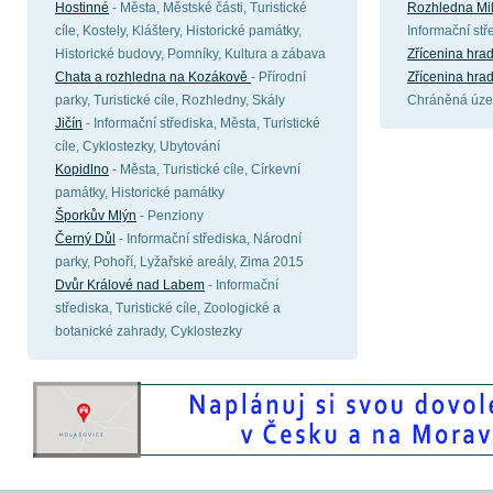
Hostinné
- Města, Městské části, Turistické
Rozhledna Mil
cíle, Kostely, Kláštery, Historické památky,
Informační st
Historické budovy, Pomníky, Kultura a zábava
Zřícenina hra
Chata a rozhledna na Kozákově
- Přírodní
Zřícenina hr
parky, Turistické cíle, Rozhledny, Skály
Chráněná úze
Jičín
- Informační střediska, Města, Turistické
cíle, Cyklostezky, Ubytování
Kopidlno
- Města, Turistické cíle, Církevní
památky, Historické památky
Šporkův Mlýn
- Penziony
Černý Důl
- Informační střediska, Národní
parky, Pohoří, Lyžařské areály, Zima 2015
Dvůr Králové nad Labem
- Informační
střediska, Turistické cíle, Zoologické a
botanické zahrady, Cyklostezky