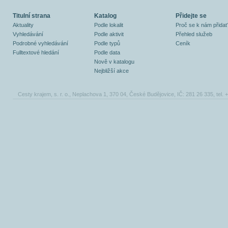
Titulní strana
Katalog
Přidejte se
Aktuality
Podle lokalit
Proč se k nám přidat
Vyhledávání
Podle aktivit
Přehled služeb
Podrobné vyhledávání
Podle typů
Ceník
Fulltextové hledání
Podle data
Nově v katalogu
Nejbližší akce
Cesty krajem, s. r. o., Neplachova 1, 370 04, České Budějovice, IČ: 281 26 335, tel.