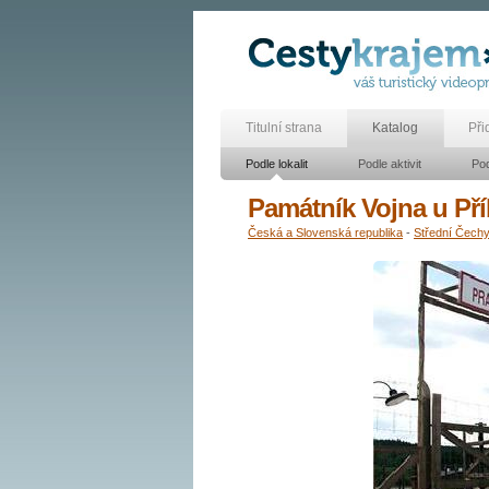
Titulní strana
Katalog
Při
Podle lokalit
Podle aktivit
Pod
Památník Vojna u Př
Česká a Slovenská republika
-
Střední Čech