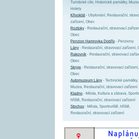
Turistické cíle, Historické památky, Muze
Hotely
Křivoklát
- Ubytování, Restaurační, strav
zařízení, Obec
Roztoky
- Restaurační, stravovací zařízen
Obec
Penzion Hamrovka Dobřív
- Penziony
Lány
- Restaurační, stravovací zařízení,
Rakovník
- Restaurační, stravovací zaříz
Obec
Skryje
- Restaurační, stravovací zařízení,
Obec
Automuzeum Lány
- Technické památky,
Muzea, Restaurační, stravovací zařízení
Kladno
- Města, Kultura a zábava, Sporto
hřiště, Restaurační, stravovací zařízení
Stochov
- Města, Sportoviště, hřiště,
Restaurační, stravovací zařízení