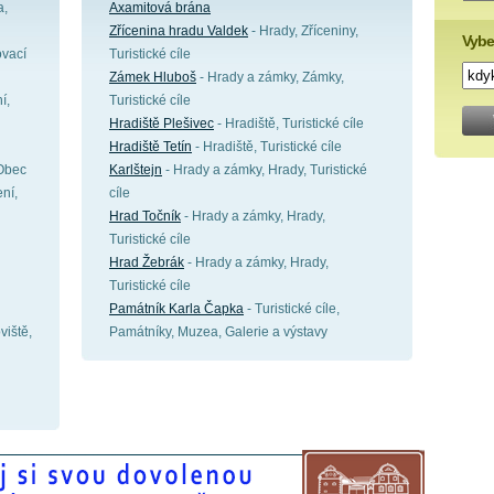
a,
Axamitová brána
Zřícenina hradu Valdek
- Hrady, Zříceniny,
Vybe
ovací
Turistické cíle
Zámek Hluboš
- Hrady a zámky, Zámky,
í,
Turistické cíle
Hradiště Plešivec
- Hradiště, Turistické cíle
Hradiště Tetín
- Hradiště, Turistické cíle
 Obec
Karlštejn
- Hrady a zámky, Hrady, Turistické
ení,
cíle
Hrad Točník
- Hrady a zámky, Hrady,
Turistické cíle
Hrad Žebrák
- Hrady a zámky, Hrady,
Turistické cíle
Památník Karla Čapka
- Turistické cíle,
viště,
Památníky, Muzea, Galerie a výstavy