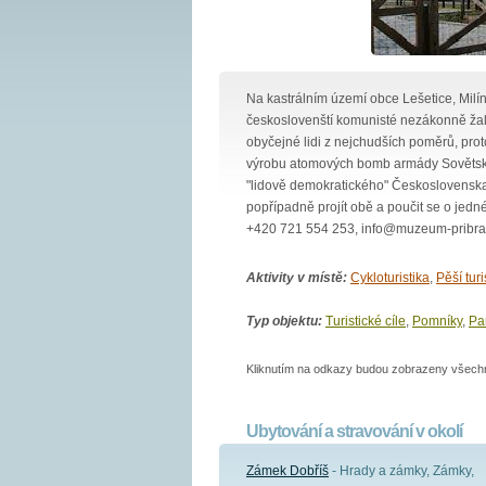
Na kastrálním území obce Lešetice, Milín
českoslovenští komunisté nezákonně žalářo
obyčejné lidi z nejchudších poměrů, pro
výrobu atomových bomb armády Sovětské
"lidově demokratického" Československa 
popřípadně projít obě a poučit se o jedné
+420 721 554 253, info@muzeum-pribr
Aktivity v místě:
Cykloturistika
,
Pěší turi
Typ objektu:
Turistické cíle
,
Pomníky
,
Pa
Kliknutím na odkazy budou zobrazeny všechny
Ubytování a stravování v okolí
Zámek Dobříš
- Hrady a zámky, Zámky,