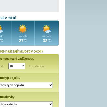
sí v místě
ek
sobota
neděle
27
32
°C
°C
°C
te najít zajímavosti v okoli?
te maximální vzdálenost:
t do
km od místa.
rte typ objektu
te aktivity