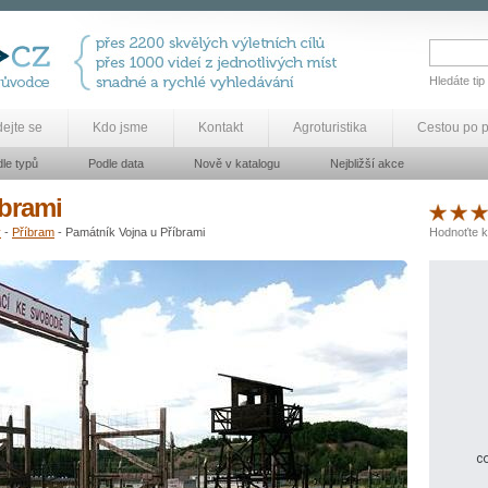
Hledáte tip
dejte se
Kdo jsme
Kontakt
Agroturistika
Cestou po 
le typů
Podle data
Nově v katalogu
Nejbližší akce
íbrami
y
-
Příbram
- Památník Vojna u Příbrami
Hodnoťte k
co