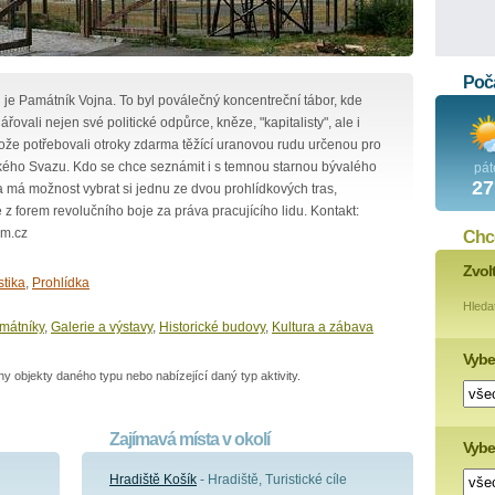
Poča
 je Památník Vojna. To byl poválečný koncentreční tábor, kde
vali nejen své politické odpůrce, kněze, "kapitalisty", ale i
tože potřebovali otroky zdarma těžící uranovou rudu určenou pro
ho Svazu. Kdo se chce seznámit i s temnou starnou bývalého
pát
27
má možnost vybrat si jednu ze dvou prohlídkových tras,
 z forem revolučního boje za práva pracujícího lidu. Kontakt:
am.cz
Chce
Zvol
stika
,
Prohlídka
Hleda
mátníky
,
Galerie a výstavy
,
Historické budovy
,
Kultura a zábava
Vybe
 objekty daného typu nebo nabízející daný typ aktivity.
Zajímavá místa v okolí
Vyber
Hradiště Košík
- Hradiště, Turistické cíle