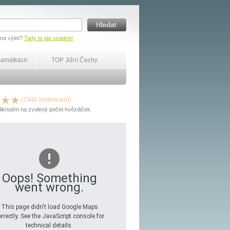
 na výlet?
Tady to jde snadno!
památkách
TOP Jižní Čechy
(7346 hodnocení)
liknutím na zvolený počet hvězdiček.
Oops! Something
went wrong.
This page didn't load Google Maps
rrectly. See the JavaScript console for
technical details.