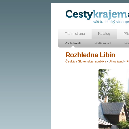
Titulní strana
Katalog
Při
Podle lokalit
Podle aktivit
Pod
Rozhledna Libín
Česká a Slovenská republika
-
Jihozápad
-
P