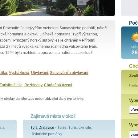
Poča
od Prachatic. Je nejvyšším vrcholem Šumavského podhůří, náleží
ká hornatina a okrsku Libínská hornatina. Tvoří výraznou,
icemi. Přirozený horský suťový les je chráněn v Přírodní
alézá 27 metrů vysoká kamenná rozhledna válcovitého tvaru,
sob
28
oce 1994 byla rozhledna opravena a natřena a tak slouží
Chce
stika
,
Vycházková
,
Ubytování
,
Stravování a ubytování
Zvol
Turistické cíle
,
Rozhledny
,
Chráněná území
Hleda
 objekty daného typu nebo nabízející daný typ aktivity.
Vybe
Zajímavá místa v okolí
Vyber
a a
Tvrz Drslavice
- Tvrze, Turistické cíle,
Historické památky