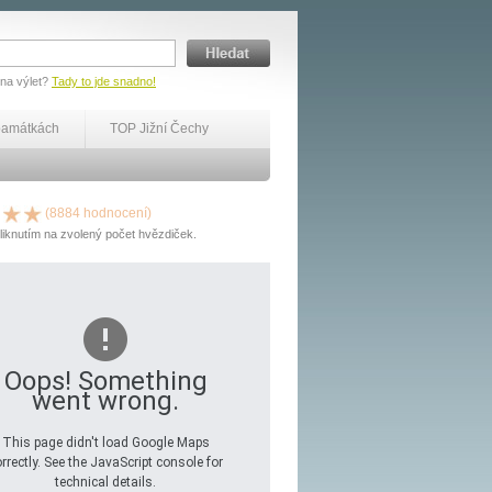
 na výlet?
Tady to jde snadno!
památkách
TOP Jižní Čechy
(8884 hodnocení)
liknutím na zvolený počet hvězdiček.
Oops! Something
went wrong.
This page didn't load Google Maps
rrectly. See the JavaScript console for
technical details.