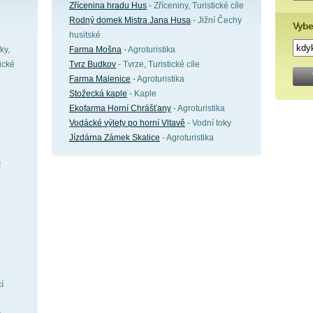
Zřícenina hradu Hus
- Zříceniny, Turistické cíle
Rodný domek Mistra Jana Husa
- Jižní Čechy
Vybe
husitské
ky,
Farma Mošna
- Agroturistika
rické
Tvrz Budkov
- Tvrze, Turistické cíle
Farma Malenice
- Agroturistika
Stožecká kaple
- Kaple
Ekofarma Horní Chrášťany
- Agroturistika
Vodácké výlety po horní Vltavě
- Vodní toky
Jízdárna Zámek Skalice
- Agroturistika
í
í