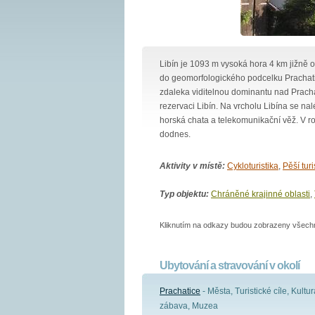
Libín je 1093 m vysoká hora 4 km jižně 
do geomorfologického podcelku Prachatic
zdaleka viditelnou dominantu nad Prachat
rezervaci Libín. Na vrcholu Libína se n
horská chata a telekomunikační věž. V r
dodnes.
Aktivity v místě:
Cykloturistika
,
Pěší turi
Typ objektu:
Chráněné krajinné oblasti
,
Kliknutím na odkazy budou zobrazeny všechny
Ubytování a stravování v okolí
Prachatice
- Města, Turistické cíle, Kultur
zábava, Muzea