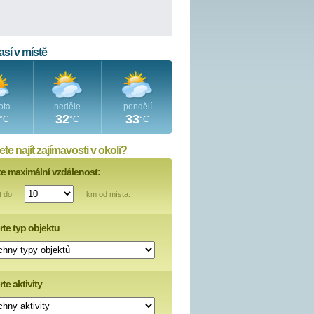
sí v místě
ota
neděle
pondělí
32
33
°C
°C
°C
te najít zajímavosti v okoli?
te maximální vzdálenost:
t do
km od místa.
rte typ objektu
te aktivity