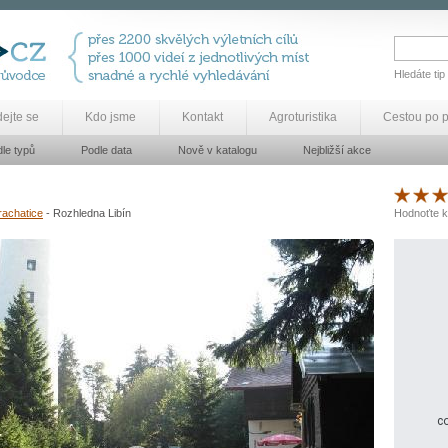
Hledáte tip
dejte se
Kdo jsme
Kontakt
Agroturistika
Cestou po 
le typů
Podle data
Nově v katalogu
Nejbližší akce
rachatice
- Rozhledna Libín
Hodnoťte k
co