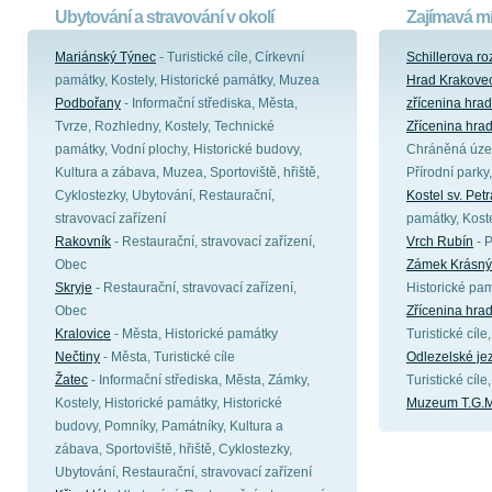
Ubytování a stravování v okolí
Zajímavá mí
Mariánský Týnec
- Turistické cíle, Církevní
Schillerova r
památky, Kostely, Historické památky, Muzea
Hrad Krakove
Podbořany
- Informační střediska, Města,
zřícenina hra
Tvrze, Rozhledny, Kostely, Technické
Zřícenina hra
památky, Vodní plochy, Historické budovy,
Chráněná územ
Kultura a zábava, Muzea, Sportoviště, hřiště,
Přírodní parky,
Cyklostezky, Ubytování, Restaurační,
Kostel sv. Pet
stravovací zařízení
památky, Koste
Rakovník
- Restaurační, stravovací zařízení,
Vrch Rubín
- P
Obec
Zámek Krásný
Skryje
- Restaurační, stravovací zařízení,
Historické pam
Obec
Zřícenina hra
Kralovice
- Města, Historické památky
Turistické cíl
Nečtiny
- Města, Turistické cíle
Odlezelské je
Žatec
- Informační střediska, Města, Zámky,
Turistické cíle
Kostely, Historické památky, Historické
Muzeum T.G.M
budovy, Pomníky, Památníky, Kultura a
zábava, Sportoviště, hřiště, Cyklostezky,
Ubytování, Restaurační, stravovací zařízení