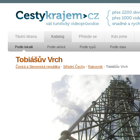
Titulní strana
Katalog
Přidejte se
Kdo jsme
Podle lokalit
Podle aktivit
Podle typů
Podle data
Tobiášův Vrch
Česká a Slovenská republika
-
Střední Čechy
-
Rakovník
- Tobiášův Vrch