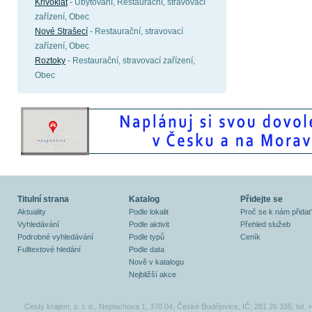
Křivoklát
- Ubytování, Restaurační, stravovací
zařízení, Obec
Nové Strašecí
- Restaurační, stravovací
zařízení, Obec
Roztoky
- Restaurační, stravovací zařízení,
Obec
Titulní strana
Katalog
Přidejte se
Aktuality
Podle lokalit
Proč se k nám přidat
Vyhledávání
Podle aktivit
Přehled služeb
Podrobné vyhledávání
Podle typů
Ceník
Fulltextové hledání
Podle data
Nově v katalogu
Nejbližší akce
Cesty krajem, s. r. o., Neplachova 1, 370 04, České Budějovice, IČ: 281 26 335, tel.