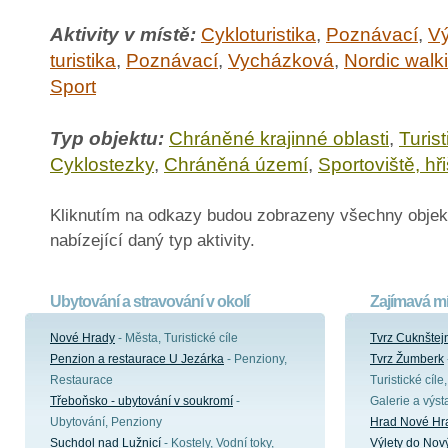
Aktivity v místě:
Cykloturistika
,
Poznávací
,
Vý
turistika
,
Poznávací
,
Vycházková
,
Nordic walk
Sport
Typ objektu:
Chráněné krajinné oblasti
,
Turist
Cyklostezky
,
Chráněná území
,
Sportoviště, hři
Kliknutím na odkazy budou zobrazeny všechny objek
nabízející daný typ aktivity.
Ubytování a stravování v okolí
Zajímavá mí
Nové Hrady
- Města, Turistické cíle
Tvrz Cuknštej
Penzion a restaurace U Jezárka
- Penziony,
Tvrz Žumberk
Restaurace
Turistické cíl
Třeboňsko - ubytování v soukromí
-
Galerie a výst
Ubytování, Penziony
Hrad Nové Hr
Suchdol nad Lužnicí
- Kostely, Vodní toky,
Výlety do Nov