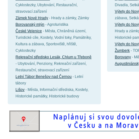
Cyklostezky, Ubytování, Restaurační,
Divadla, Setká
stravovací zařízení
Výlety do Nov
Zámek Nové Hrady
- Hrady a zámky, Zámky
zábava, Setká
Borovanský mlýn
- Agroturistika
Výlety do Nov
České Velenice
- Města, Chráněná území,
Hrady a zámky,
Turistické cíle, Kostely, Vodní toky, Památníky,
Historické pa
Kultura a zábava, Sportoviště, hřiště,
Výlety do Nov
Cyklostezky
Žumberk
- TOP
Rekreační středisko Lesák, Chlum u Třeboně
Borovany
- Mě
- Ubytování, Penziony, Rekreační zařízení,
Augustiniánsk
Restaurační, stravovací zařízení
Letní Tábor Benešov nad Černou
- Letní
tábory
Lišov
- Města, Informační střediska, Kostely,
Historické památky, Historické budovy