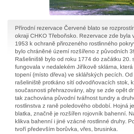
Přírodní rezervace Červené blato se rozprostí
okraji CHKO Třeboňsko. Rezervace zde byla v
1953 k ochraně přirozeného rostlinného pokry
bylo chráněné území rozšířeno z původních 3
Rašeliniště bylo od roku 1774 do začátku 20. s
fungovala v nedalekém Jiříkově sklárna, která 
topení (místo dřeva) ve sklářských pecích. Od 
rašeliniště protkáno sítí odvodňovacích stok, k
současnosti přehrazovány, aby se zde opět dr
tak zachována původní tvářnost tundry a dru
rostlinstva z raně poledového období. Hojná j
blatka, značně je rozšířen rojovník bahenní. N
klikva bahenní i jiné vzácné rostlinné druhy. Po
tvoří především borůvka, vřes, brusinka.