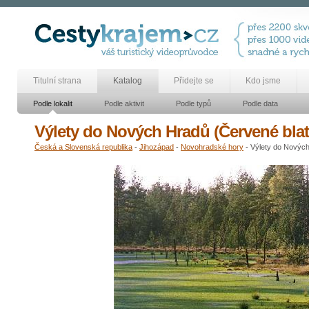
Titulní strana
Katalog
Přidejte se
Kdo jsme
Podle lokalit
Podle aktivit
Podle typů
Podle data
Výlety do Nových Hradů (Červené blat
Česká a Slovenská republika
-
Jihozápad
-
Novohradské hory
- Výlety do Nových