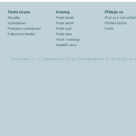
Titulní strana
Katalog
Přidejte se
Aktuality
Podle lokalit
Proč se k nám přidat
Vyhledávání
Podle aktivit
Přehled služeb
Podrobné vyhledávání
Podle typů
Ceník
Fulltextové hledání
Podle data
Nově v katalogu
Nejbližší akce
Cesty krajem, s. r. o., Neplachova 1, 370 04, České Budějovice, IČ: 281 26 335, tel.