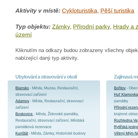
Aktivity v místě:
Cykloturistika
,
Pěší turistika
Typ objektu:
Zámky
,
Přírodní parky
,
Hrady a 
území
Kliknutím na odkazy budou zobrazeny všechny objek
nabízející daný typ aktivity.
Ubytování a stravování v okolí
Zajímavá mí
Blansko
- Města, Muzea, Restaurační,
Bořitov
- Obec
stravovací zařízení
Huť Klamovka
Adamov
- Města, Restaurační, stravovací
památky
zařízení
Přírodní reze
Boskovice
- Města, Židovské památky,
krajinné oblast
Restaurační, stravovací zařízení, Městská
Rozhledna Ve
památková rezervace
Rytířská jesky
Kunštát
- Města, Zámky, Historické budovy
Větrný Mlýn 