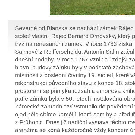
Severně od Blanska se nachází zámek Rájec 
století vlastnil Rájec Bernard Drnovský, který 
trvz na renesanční zámek. V roce 1763 získal 
Salmové z Reifferscheidu. Antonín Salm zača
dnešní podoby. V roce 1767 vznikla i zdejší z
hlavní budovy zámku byly v podstatě zachová
místnosti z poslední čtvrtiny 19. století, které 
rekonstrukcí původního stavu z konce 18. stole
prostorám se přimyká rozsáhlá empírová knih
patře zámku byla v 50. letech instalována obr
Zámecké zahradnictví vstoupilo do povědomí v
ojedinělé sbírce kamélií, která sem byla před t
z Průhonic. Dnes již tradiční výstava těchto ro
aranžmá se koná každoročně vždy koncem ú