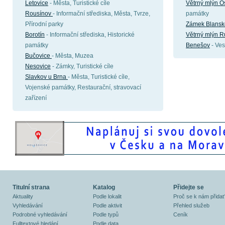
Letovice
- Města, Turistické cíle
Větrný mlýn O
Rousínov
- Informační střediska, Města, Tvrze,
památky
Přírodní parky
Zámek Blansk
Borotín
- Informační střediska, Historické
Větrný mlýn R
památky
Benešov
- Ves
Bučovice
- Města, Muzea
Nesovice
- Zámky, Turistické cíle
Slavkov u Brna
- Města, Turistické cíle,
Vojenské památky, Restaurační, stravovací
zařízení
Titulní strana
Katalog
Přidejte se
Aktuality
Podle lokalit
Proč se k nám přidat
Vyhledávání
Podle aktivit
Přehled služeb
Podrobné vyhledávání
Podle typů
Ceník
Fulltextové hledání
Podle data