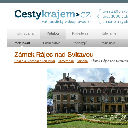
Titulní strana
Katalog
Přidejte se
Kdo jsme
Podle lokalit
Podle aktivit
Podle typů
Podle data
Zámek Rájec nad Svitavou
Česká a Slovenská republika
-
Jihovýchod
-
Blansko
- Zámek Rájec nad Svitavou