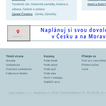
Turistické cíle, Historické památky, Kultura a
Horní a Dolní 
zábava, Galerie a výstavy
Zámek Čimelice
- Zámky, Zámečky
Titulní strana
Katalog
Přidejte se
Aktuality
Podle lokalit
Proč se k nám přidat
Vyhledávání
Podle aktivit
Přehled služeb
Podrobné vyhledávání
Podle typů
Ceník
Fulltextové hledání
Podle data
Nově v katalogu
Nejbližší akce
Cesty krajem, s. r. o., Neplachova 1, 370 04, České Budějovice, IČ: 281 26 335, tel.