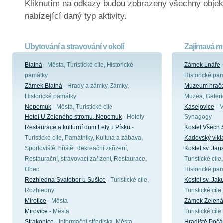
Kliknutím na odkazy budou zobrazeny všechny objek
nabízející daný typ aktivity.
Ubytování a stravování v okolí
Zajímavá mí
Blatná
- Města, Turistické cíle, Historické
Zámek Lnáře
-
památky
Historické pa
Zámek Blatná
- Hrady a zámky, Zámky,
Muzeum hrače
Historické památky
Muzea, Galeri
Nepomuk
- Města, Turistické cíle
Kasejovice
- M
Hotel U Zeleného stromu, Nepomuk
- Hotely
Synagogy
Restaurace a kulturní dům Lety u Písku
-
Kostel Všech 
Turistické cíle, Památníky, Kultura a zábava,
Kadovský vikl
Sportoviště, hřiště, Rekreační zařízení,
Kostel sv. J
Restaurační, stravovací zařízení, Restaurace,
Turistické cíle
Obec
Historické pa
Rozhledna Svatobor u Sušice
- Turistické cíle,
Kostel sv. Ja
Rozhledny
Turistické cíl
Mirotice
- Města
Zámek Zelená
Mirovice
- Města
Turistické cíle
Strakonice
- Informační střediska, Města,
Hradiště Počá