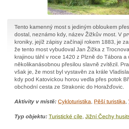
Tento kamenný most s jediným obloukem přes
dostal, neznámo kdy, název Žižkův most. V pr
kroniky, jejíž zápisy začínají rokem 1883, je
že tento most vybudoval Jan Žižka z Trocnova
krajinou táhl v roce 1420 z Plzně do Tábora 
několikanásobnou přesilou slavně zvítězil. P
však je, že most byl vystavěn za krále Vladislava
kdy pod Katovickou horou vedla přes potok Bř
obchodní cesta ze Strakonic do Horažďovic.
Aktivity v místě:
Cykloturistika
,
Pěší turistika
,
Typ objektu:
Turistické cíle
,
Jižní Čechy husit