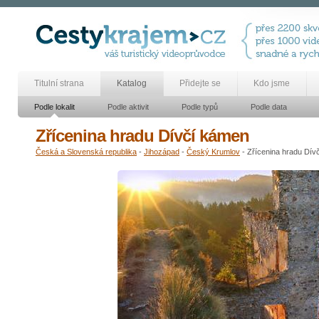
Titulní strana
Katalog
Přidejte se
Kdo jsme
Podle lokalit
Podle aktivit
Podle typů
Podle data
Zřícenina hradu Dívčí kámen
Česká a Slovenská republika
-
Jihozápad
-
Český Krumlov
- Zřícenina hradu Dív