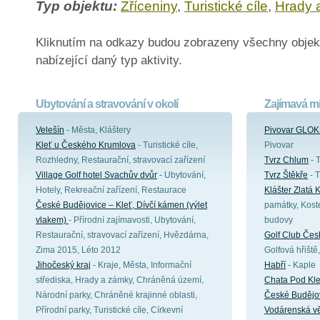
Typ objektu:
Zříceniny
,
Turistické cíle
,
Hrady 
Kliknutím na odkazy budou zobrazeny všechny objek
nabízející daný typ aktivity.
Ubytování a stravování v okolí
Zajímavá mí
Velešín
- Města, Kláštery
Pivovar GLOK
Kleť u Českého Krumlova
- Turistické cíle,
Pivovar
Rozhledny, Restaurační, stravovací zařízení
Tvrz Chlum
- T
Village Golf hotel Svachův dvůr
- Ubytování,
Tvrz Štěkře
- T
Hotely, Rekreační zařízení, Restaurace
Klášter Zlatá 
České Budějovice – Kleť, Dívčí kámen (výlet
památky, Koste
vlakem)
- Přírodní zajímavosti, Ubytování,
budovy
Restaurační, stravovací zařízení, Hvězdárna,
Golf Club Čes
Zima 2015, Léto 2012
Golfová hřiště
Jihočeský kraj
- Kraje, Města, Informační
Habří
- Kaple
střediska, Hrady a zámky, Chráněná území,
Chata Pod Kle
Národní parky, Chráněné krajinné oblasti,
České Budějo
Přírodní parky, Turistické cíle, Církevní
Vodárenská vě