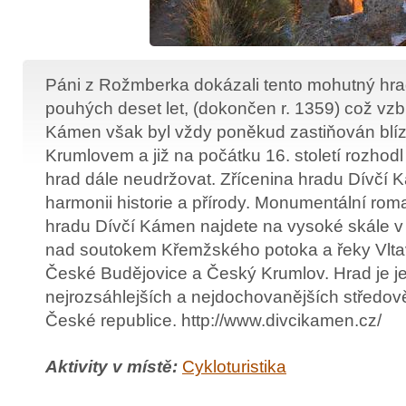
Páni z Rožmberka dokázali tento mohutný hra
pouhých deset let, (dokončen r. 1359) což vzb
Kámen však byl vždy poněkud zastiňován bl
Krumlovem a již na počátku 16. století rozhod
hrad dále neudržovat. Zřícenina hradu Dívčí 
harmonii historie a přírody. Monumentální rom
hradu Dívčí Kámen najdete na vysoké skále v
nad soutokem Křemžského potoka a řeky Vlta
České Budějovice a Český Krumlov. Hrad je j
nejrozsáhlejších a nejdochovanějších středo
České republice. http://www.divcikamen.cz/
Aktivity v místě:
Cykloturistika