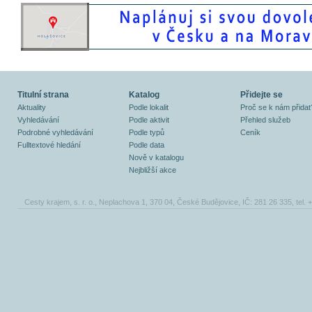
Titulní strana
Katalog
Přidejte se
Aktuality
Podle lokalit
Proč se k nám přidat
Vyhledávání
Podle aktivit
Přehled služeb
Podrobné vyhledávání
Podle typů
Ceník
Fulltextové hledání
Podle data
Nově v katalogu
Nejbližší akce
Cesty krajem, s. r. o., Neplachova 1, 370 04, České Budějovice, IČ: 281 26 335, tel.