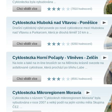
Cyklostezka byla vybudována ...
(7810 hodnocení)
Cyklostezka Hluboká nad Vltavou - Poněšice
Dnešní cyklistický výlet povede po nové cyklostezce mezi Hlubokou
nad Vltavou a Purkarcem, která je dlouhá téměř 10 km a ...
(9260 hodnocení)
Cyklostezka Horní Počaply - Vliněves - Zelčín
Na kole a také na in-line bruslích se na Mělnicku krásně svezete na
asfaltované cyklotrase, která prochází po břehu Labe ...
(8591 hodnocení)
Cyklostezka Mikroregionem Moravia
Cyklostezka s názvem "Cyklookruh mikroregionem Moravia" byla
vybudována v roce 2007 a velký podíl na jejím vzniku měla Skupina
ČEZ. ...