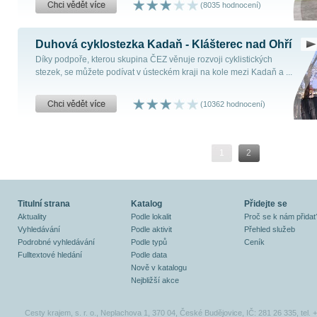
(8035 hodnocení)
Duhová cyklostezka Kadaň - Klášterec nad Ohří
Díky podpoře, kterou skupina ČEZ věnuje rozvoji cyklistických
stezek, se můžete podívat v ústeckém kraji na kole mezi Kadaň a ...
(10362 hodnocení)
1
2
Titulní strana
Katalog
Přidejte se
Aktuality
Podle lokalit
Proč se k nám přidat
Vyhledávání
Podle aktivit
Přehled služeb
Podrobné vyhledávání
Podle typů
Ceník
Fulltextové hledání
Podle data
Nově v katalogu
Nejbližší akce
Cesty krajem, s. r. o., Neplachova 1, 370 04, České Budějovice, IČ: 281 26 335, tel.