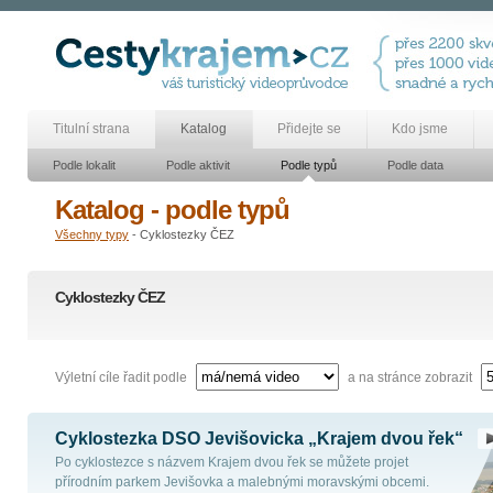
Titulní strana
Katalog
Přidejte se
Kdo jsme
Podle lokalit
Podle aktivit
Podle typů
Podle data
Katalog - podle typů
Všechny typy
- Cyklostezky ČEZ
Cyklostezky ČEZ
Výletní cíle řadit podle
a na stránce zobrazit
Cyklostezka DSO Jevišovicka „Krajem dvou řek“
Po cyklostezce s názvem Krajem dvou řek se můžete projet
přírodním parkem Jevišovka a malebnými moravskými obcemi.