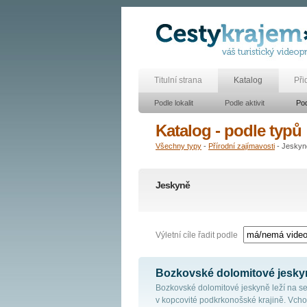
Titulní strana
Katalog
Při
Podle lokalit
Podle aktivit
Pod
Katalog - podle typů
Všechny typy
-
Přírodní zajímavosti
- Jeskyn
Jeskyně
Výletní cíle řadit podle
Bozkovské dolomitové jesky
Bozkovské dolomitové jeskyně leží na 
v kopcovité podkrkonošské krajině. Vcho