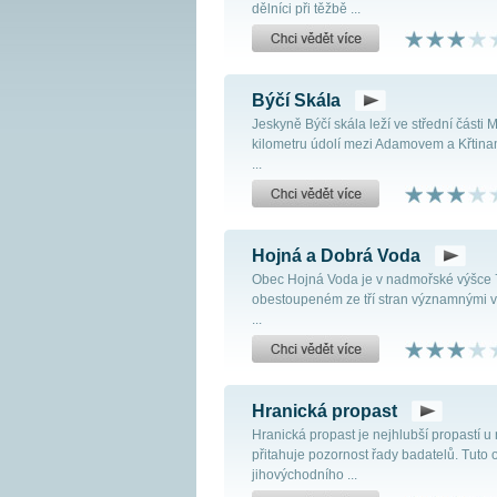
dělníci při těžbě ...
Býčí Skála
Jeskyně Býčí skála leží ve střední části
kilometru údolí mezi Adamovem a Křtinam
...
Hojná a Dobrá Voda
Obec Hojná Voda je v nadmořské výšce 7
obestoupeném ze tří stran významnými 
...
Hranická propast
Hranická propast je nejhlubší propastí u 
přitahuje pozornost řady badatelů. Tuto
jihovýchodního ...