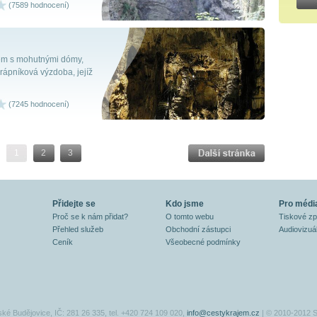
(7589 hodnocení)
tém s mohutnými dómy,
rápníková výzdoba, jejíž
(7245 hodnocení)
1
2
3
Přidejte se
Kdo jsme
Pro médi
Proč se k nám přidat?
O tomto webu
Tiskové z
Přehled služeb
Obchodní zástupci
Audiovizuál
Ceník
Všeobecné podmínky
ské Budějovice, IČ: 281 26 335, tel. +420 724 109 020,
info@cestykrajem.cz
| © 2010-2012 S