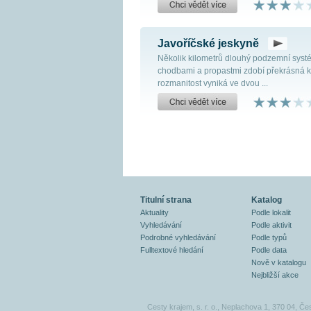
Javoříčské jeskyně
Několik kilometrů dlouhý podzemní sys
chodbami a propastmi zdobí překrásná k
rozmanitost vyniká ve dvou ...
Titulní strana
Katalog
Aktuality
Podle lokalit
Vyhledávání
Podle aktivit
Podrobné vyhledávání
Podle typů
Fulltextové hledání
Podle data
Nově v katalogu
Nejbližší akce
Cesty krajem, s. r. o., Neplachova 1, 370 04, Če