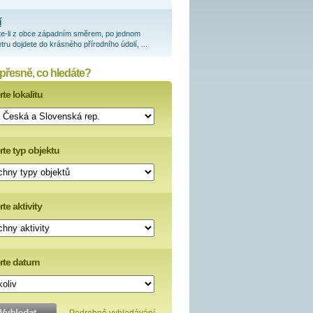
í
te-li z obce západním směrem, po jednom
tru dojdete do krásného přírodního údolí, ...
 přesně, co hledáte?
te lokalitu
rte typ objektu
te aktivity
rte datum