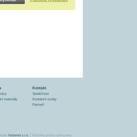
Podrobné vyhledávání
a
Kontakt
právy
Společnost
ní materiály
Kontaktní osoby
Partneři
tudio
Nebenet s.r.o.
| Všechna práva vyhrazena.