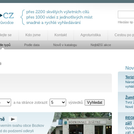
Hledáte tip
dejte se
Kdo jsme
Kontakt
Agroturistika
Cestou po 
le typů
Podle data
Nově v katalogu
Nejbližší akce
ě
Nově
Teriz
Národ
vyhláš
Žum
Vyhledat
a na stránce zobrazit
výsledků.
Tvrz 
Nové 
REGI
ně
září
severním svahu obce Bozkov
Ozvěn
d do podzemí odkryli
září. 