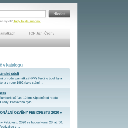
 na výlet?
Tady to jde snadno!
památkách
TOP Jižní Čechy
 v katalogu
iánské údolí
ní přírodní památka (NPP) Terčino údolí byla
ena v roce 1992 (jako státní ...
berk
Žumberk leží asi 12 km západně od hradu
Hrady. Postavena byla ...
ONÁLNÍ OZVĚNY FEBIOFESTU 2020 v
y Febiofestu 2020 se budou konat 28. až 30.
Festival se v ...