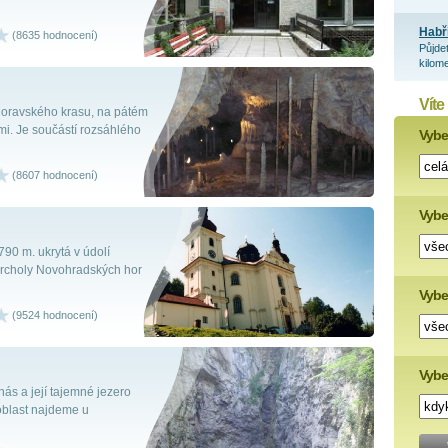
Habř
(8635 hodnocení)
Půjde
kilome
Víte
 Moravského krasu, na pátém
i. Je součástí rozsáhlého
Vyber
(8607 hodnocení)
Vybe
90 m. ukrytá v údolí
vrcholy Novohradských hor
Vyber
(9524 hodnocení)
Vybe
nás a její tajemné jezero
 oblast najdeme u