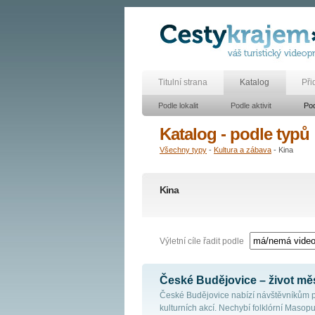
Titulní strana
Katalog
Při
Podle lokalit
Podle aktivit
Pod
Katalog - podle typů
Všechny typy
-
Kultura a zábava
- Kina
Kina
Výletní cíle řadit podle
České Budějovice – život měst
České Budějovice nabízí návštěvníkům p
kulturních akcí. Nechybí folklórní Masop