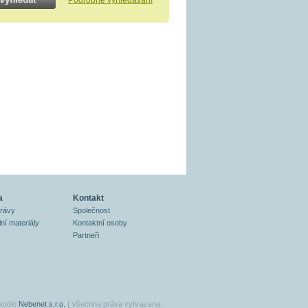
Podrobné vyhledávání
a
Kontakt
právy
Společnost
ní materiály
Kontaktní osoby
Partneři
tudio
Nebenet s.r.o.
| Všechna práva vyhrazena.