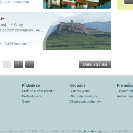
(9501 hodnocení)
naj.... Košický
 počtom obyvateľov 766 ...
(11605 hodnocení)
1
2
3
Přidejte se
Kdo jsme
Pro médi
Proč se k nám přidat?
O tomto webu
Tiskové z
Přehled služeb
Obchodní zástupci
Audiovizuál
Ceník
Všeobecné podmínky
ské Budějovice, IČ: 281 26 335, tel. +420 724 109 020,
info@cestykrajem.cz
| © 2010-2012 S