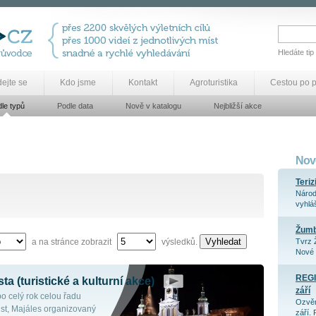
Hledáte tip
dejte se
Kdo jsme
Kontakt
Agroturistika
Cestou po 
le typů
Podle data
Nově v katalogu
Nejbližší akce
Nově
Teriz
Národ
vyhláš
Žum
Vyhledat
a na stránce zobrazit
výsledků.
Tvrz 
Nové 
REGI
a (turistické a kulturní akce)
září
o celý rok celou řadu
Ozvěn
ust, Majáles organizovaný
září. 