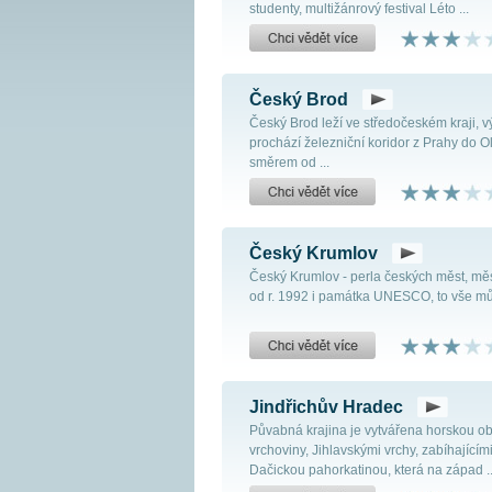
studenty, multižánrový festival Léto ...
Český Brod
Český Brod leží ve středočeském kraji,
prochází železniční koridor z Prahy do
směrem od ...
Český Krumlov
Český Krumlov - perla českých měst, mě
od r. 1992 i památka UNESCO, to vše můž
Jindřichův Hradec
Půvabná krajina je vytvářena horskou o
vrchoviny, Jihlavskými vrchy, zabíhající
Dačickou pahorkatinou, která na západ ..