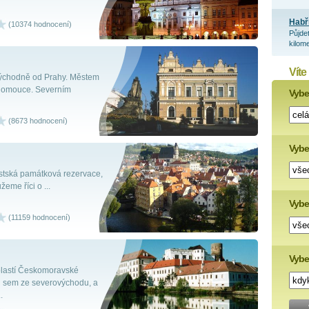
Habř
(10374 hodnocení)
Půjde
kilome
Víte
 východně od Prahy. Městem
 Olomouce. Severním
Vyber
(8673 hodnocení)
Vybe
stská památková rezervace,
eme říci o ...
Vyber
(11159 hodnocení)
Vybe
blastí Českomoravské
mi sem ze severovýchodu, a
.