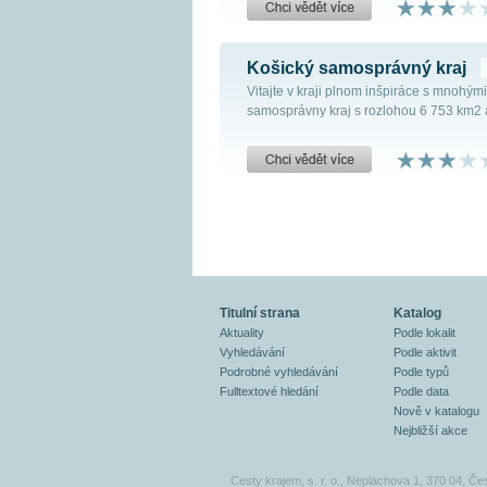
Košický samosprávný kraj
Vitajte v kraji plnom inšpiráce s mnohými 
samosprávny kraj s rozlohou 6 753 km2 a
Titulní strana
Katalog
Aktuality
Podle lokalit
Vyhledávání
Podle aktivit
Podrobné vyhledávání
Podle typů
Fulltextové hledání
Podle data
Nově v katalogu
Nejbližší akce
Cesty krajem, s. r. o., Neplachova 1, 370 04, Če