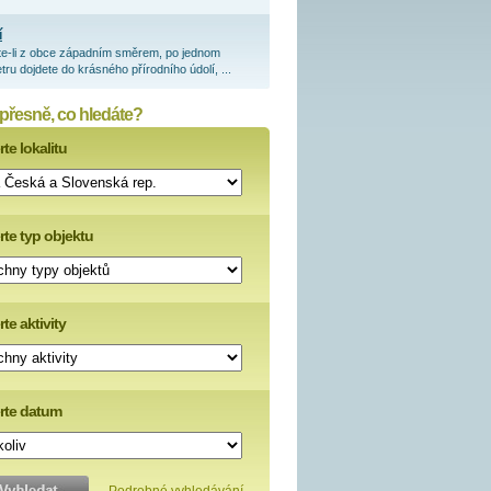
í
te-li z obce západním směrem, po jednom
tru dojdete do krásného přírodního údolí, ...
 přesně, co hledáte?
te lokalitu
rte typ objektu
te aktivity
rte datum