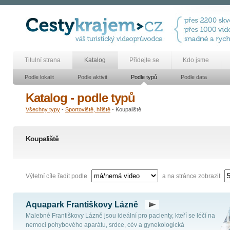
Titulní strana
Katalog
Přidejte se
Kdo jsme
Podle lokalit
Podle aktivit
Podle typů
Podle data
Katalog - podle typů
Všechny typy
-
Sportoviště, hřiště
- Koupaliště
Koupaliště
Výletní cíle řadit podle
a na stránce zobrazit
Aquapark Františkovy Lázně
Malebné Františkovy Lázně jsou ideální pro pacienty, kteří se léčí na
nemoci pohybového aparátu, srdce, cév a gynekologická