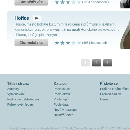
(12517 hodnocení)
Hořice
Hořice, město bohaté kulturními tradicemi s průmyslem textilním,
kamenickým a strojírenským, leží na úpatí Hořického pískovcového
chlumu, jenž je přirozeným ...
(8931 hodnocení)
1
2
3
Titulní strana
Katalog
Přidejte se
Aktuality
Podle lokalit
Proč se k nám přidat
Vyhledávání
Podle aktivit
Přehled služeb
Podrobné vyhledávání
Podle typů
Ceník
Fulltextové hledání
Podle data
Nově v katalogu
Nejbližší akce
Cesty krajem, s. r. o., Neplachova 1, 370 04, České Budějovice, IČ: 281 26 335, tel.