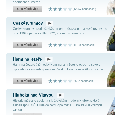
onemocnění včetně ...
(12657 hodnocení)
Český Krumlov
Český Krumlov - perla českých měst, městská památková rezervace,
od r. 1992 i památka UNESCO, to vše můžeme říci o ...
(11138 hodnocení)
Hamr na jezeře
Hamr na Jezeře (německy Hammer am See) je obec na severu
bývalého vojenského prostoru Ralsko. Leží na řece Ploučnici dva ...
(8592 hodnocení)
Hluboká nad Vltavou
Historie města je spojena s královským hradem Hluboká, který
založil spolu s Č. Budějovicemi v polovině 13století král Přemysl
Otakar ...