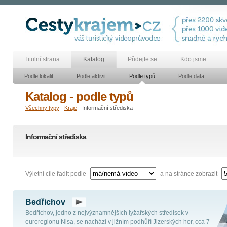
Titulní strana
Katalog
Přidejte se
Kdo jsme
Podle lokalit
Podle aktivit
Podle typů
Podle data
Katalog - podle typů
Všechny typy
-
Kraje
- Informační střediska
Informační střediska
Výletní cíle řadit podle
a na stránce zobrazit
Bedřichov
Bedřichov, jedno z nejvýznamnějších lyžařských středisek v
euroregionu Nisa, se nachází v jižním podhůří Jizerských hor, cca 7