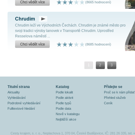
(8665 hodnocení)
Chrudim
Chrudim leží ve Východních Čechách. Chrudim je známé město pro
svoji tradici výroby lanovek v Transportě Chrudim. Uprostřed
Resselova náměstí ...
(8685 hodnocení)
1
2
3
Titulní strana
Katalog
Přidejte se
Aktuality
Podle lokalit
Proč se k nám přidat
Vyhledávání
Podle aktivit
Přehled služeb
Podrobné vyhledávání
Podle typů
Ceník
Fulltextové hledání
Podle data
Nově v katalogu
Nejbližší akce
Cesty krajem, s. r. o., Neplachova 1, 370 04, České Budějovice, IČ: 281 26 335, tel.