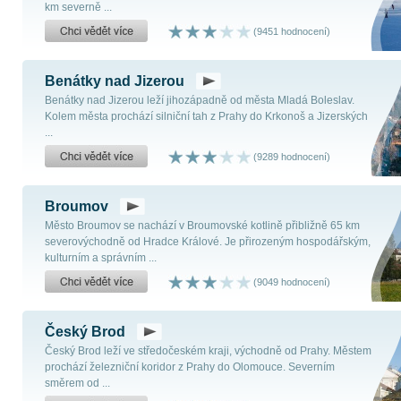
km severně ...
(9451 hodnocení)
Benátky nad Jizerou
Benátky nad Jizerou leží jihozápadně od města Mladá Boleslav.
Kolem města prochází silniční tah z Prahy do Krkonoš a Jizerských
...
(9289 hodnocení)
Broumov
Město Broumov se nachází v Broumovské kotlině přibližně 65 km
severovýchodně od Hradce Králové. Je přirozeným hospodářským,
kulturním a správním ...
(9049 hodnocení)
Český Brod
Český Brod leží ve středočeském kraji, východně od Prahy. Městem
prochází železniční koridor z Prahy do Olomouce. Severním
směrem od ...