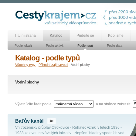
Titulní strana
Katalog
Přidejte se
Kdo jsme
Podle lokalit
Podle aktivit
Podle typů
Podle data
Katalog - podle typů
Všechny typy
-
Přírodní zajímavosti
- Vodní plochy
Vodní plochy
Výletní cíle řadit podle
a na stránce zobrazit
Baťův kanál
Vnitrozemský průplav Otrokovice - Rohatec vznikl v letech 1936 -
1938 ze dvou nezávislých iniciativ - zlepšení hladiny spodních vod