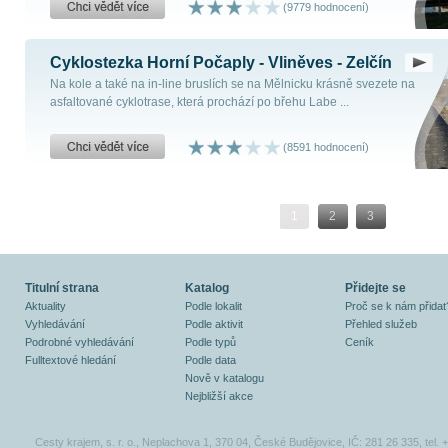
(9779 hodnocení)
Cyklostezka Horní Počaply - Vliněves - Zelčín
Na kole a také na in-line bruslích se na Mělnicku krásně svezete na
asfaltované cyklotrase, která prochází po břehu Labe ...
(8591 hodnocení)
1
2
3
Titulní strana
Katalog
Přidejte se
Aktuality
Podle lokalit
Proč se k nám přidat
Vyhledávání
Podle aktivit
Přehled služeb
Podrobné vyhledávání
Podle typů
Ceník
Fulltextové hledání
Podle data
Nově v katalogu
Nejbližší akce
Cesty krajem, s. r. o., Neplachova 1, 370 04, České Budějovice, IČ: 281 26 335, tel.