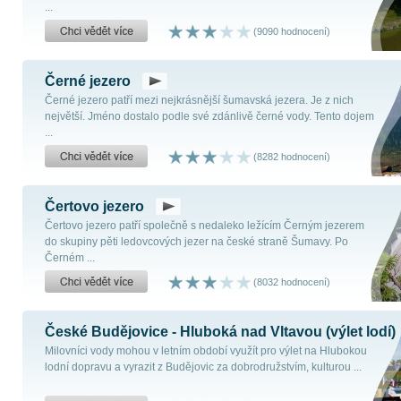
...
(9090 hodnocení)
Černé jezero
Černé jezero patří mezi nejkrásnější šumavská jezera. Je z nich
největší. Jméno dostalo podle své zdánlivě černé vody. Tento dojem
...
(8282 hodnocení)
Čertovo jezero
Čertovo jezero patří společně s nedaleko ležícím Černým jezerem
do skupiny pěti ledovcových jezer na české straně Šumavy. Po
Černém ...
(8032 hodnocení)
České Budějovice - Hluboká nad Vltavou (výlet lodí)
Milovníci vody mohou v letním období využít pro výlet na Hlubokou
lodní dopravu a vyrazit z Budějovic za dobrodružstvím, kulturou ...