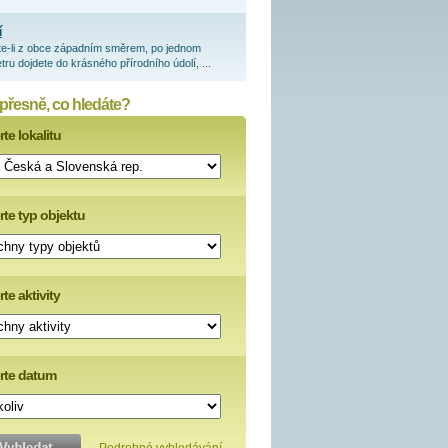
í
te-li z obce západním směrem, po jednom
tru dojdete do krásného přírodního údolí, ...
 přesně, co hledáte?
te lokalitu
rte typ objektu
te aktivity
rte datum