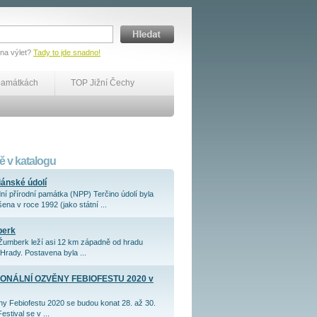
 na výlet?
Tady to jde snadno!
památkách
TOP Jižní Čechy
 v katalogu
iánské údolí
ní přírodní památka (NPP) Terčino údolí byla
ena v roce 1992 (jako státní ...
berk
Žumberk leží asi 12 km západně od hradu
Hrady. Postavena byla ...
ONÁLNÍ OZVĚNY FEBIOFESTU 2020 v
y Febiofestu 2020 se budou konat 28. až 30.
Festival se v ...