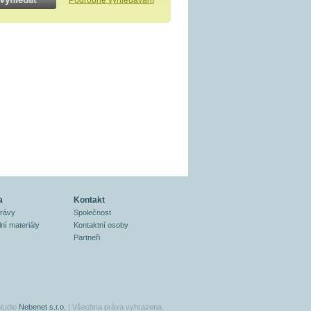
Podrobné vyhledávání
a
Kontakt
právy
Společnost
ní materiály
Kontaktní osoby
Partneři
tudio
Nebenet s.r.o.
| Všechna práva vyhrazena.