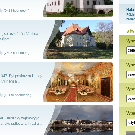
Habř
(9414 hodnocení)
Půjde
kilome
Víte
., se rozkládá zčásti na
 úpatí ...
Vyber
(7392 hodnocení)
Vybe
.1347. Byl poškozen Husity.
Krčínem a ...
Vyber
(10130 hodnocení)
Vybe
. Turisticky zajímavý je
ské sídlo, tvrz, hrad a ...