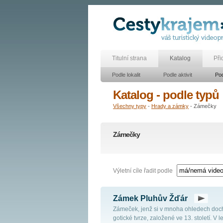
Titulní strana
Katalog
Při
Podle lokalit
Podle aktivit
Pod
Katalog - podle typů
Všechny typy
-
Hrady a zámky
- Zámečky
Zámečky
Výletní cíle řadit podle
Zámek Pluhův Žďár
Zámeček, jenž si v mnoha ohledech doc
gotické tvrze, založené ve 13. století. V 