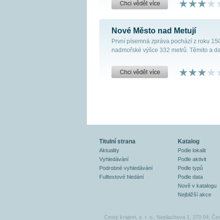
Nové Město nad Metují
První písemná zpráva pochází z roku 15
nadmořské výšce 332 metrů. Těmito a dalš
Titulní strana
Katalog
Aktuality
Podle lokalit
Vyhledávání
Podle aktivit
Podrobné vyhledávání
Podle typů
Fulltextové hledání
Podle data
Nově v katalogu
Nejbližší akce
Cesty krajem, s. r. o., Neplachova 1, 370 04, Če