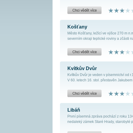
Košťany
Město Košťany, ležící ve výšce 270 m n.m
severním okraji teplické roviny a zčásti na
Kvítkův Dvůr
Kvítkův Dvůr je veden v písemnictví od r
V 60. letech 16. stol. přestavěn Jakubem 
Libáň
První písemná zpráva pochází z roku 1340
nedaleký zámek Staré Hrady, starobylé pan