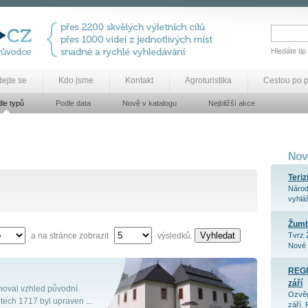
Hledáte tip
dejte se
Kdo jsme
Kontakt
Agroturistika
Cestou po 
le typů
Podle data
Nově v katalogu
Nejbližší akce
Nově
Teriz
Národ
vyhláš
Žum
Vyhledat
a na stránce zobrazit
výsledků.
Tvrz 
Nové 
REGI
září
hoval vzhled původní
Ozvěn
letech 1717 byl upraven ...
září. 