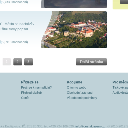
(7339 hodnocení)
01. Město se nachází v
ími slovy popsal ...
(6913 hodnocení)
1
2
3
Přidejte se
Kdo jsme
Pro médi
Proč se k nám přidat?
O tomto webu
Tiskové z
Přehled služeb
Obchodní zástupci
Audiovizuál
Ceník
Všeobecné podmínky
ské Budějovice, IČ: 281 26 335, tel. +420 724 109 020,
info@cestykrajem.cz
| © 2010-2012 S