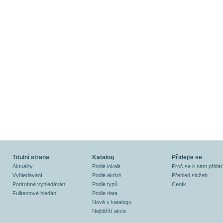
Titulní strana
Katalog
Přidejte se
Aktuality
Podle lokalit
Proč se k nám přidat
Vyhledávání
Podle aktivit
Přehled služeb
Podrobné vyhledávání
Podle typů
Ceník
Fulltextové hledání
Podle data
Nově v katalogu
Nejbližší akce