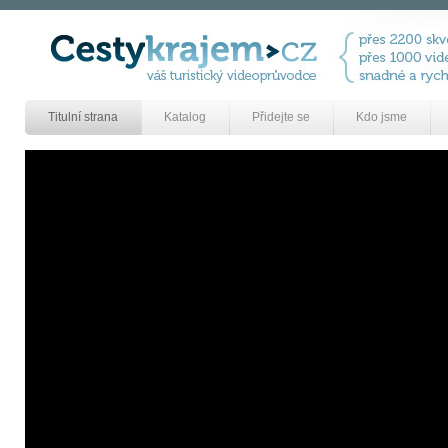
Titulní strana
Katalog
Přidejte se
Kdo jsme