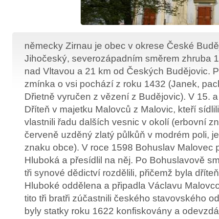
německy Zirnau je obec v okrese České Buděj
Jihočeský, severozápadním směrem zhruba 
nad Vltavou a 21 km od Českých Budějovic. 
zmínka o vsi pochází z roku 1432 (Janek, pac
Dřietně vyručen z vězení z Budějovic). V 15. a 
Dříteň v majetku Malovců z Malovic, kteří sídlili
vlastnili řadu dalších vesnic v okolí (erbovní
červeně uzděný zlatý půlkůň v modrém poli, j
znaku obce). V roce 1598 Bohuslav Malovec p
Hluboká a přesídlil na něj. Po Bohuslavově smr
tři synové dědictví rozdělili, přičemž byla dřít
Hluboké oddělena a připadla Václavu Malovco
tito tři bratři zúčastnili českého stavovského o
byly statky roku 1622 konfiskovány a odevzd