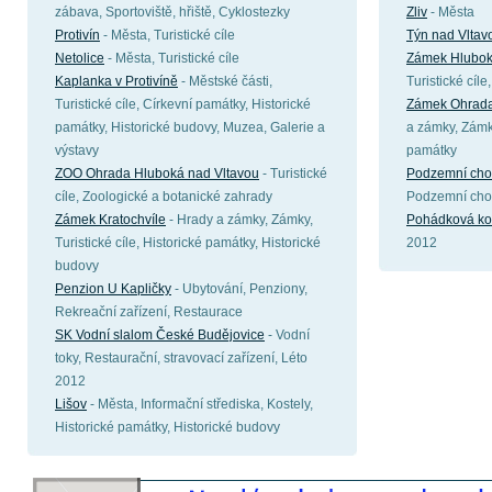
zábava, Sportoviště, hřiště, Cyklostezky
Zliv
- Města
Protivín
- Města, Turistické cíle
Týn nad Vltav
Netolice
- Města, Turistické cíle
Zámek Hlubok
Kaplanka v Protivíně
- Městské části,
Turistické cíl
Turistické cíle, Církevní památky, Historické
Zámek Ohrada
památky, Historické budovy, Muzea, Galerie a
a zámky, Zámky
výstavy
památky
ZOO Ohrada Hluboká nad Vltavou
- Turistické
Podzemní cho
cíle, Zoologické a botanické zahrady
Podzemní cho
Zámek Kratochvíle
- Hrady a zámky, Zámky,
Pohádková ko
Turistické cíle, Historické památky, Historické
2012
budovy
Penzion U Kapličky
- Ubytování, Penziony,
Rekreační zařízení, Restaurace
SK Vodní slalom České Budějovice
- Vodní
toky, Restaurační, stravovací zařízení, Léto
2012
Lišov
- Města, Informační střediska, Kostely,
Historické památky, Historické budovy