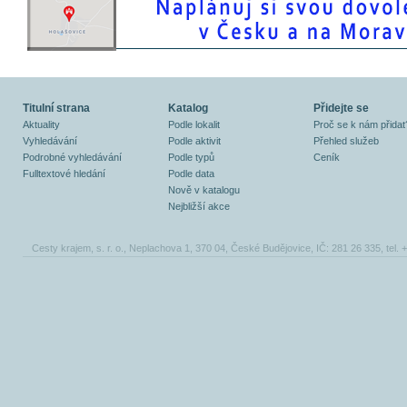
Titulní strana
Katalog
Přidejte se
Aktuality
Podle lokalit
Proč se k nám přidat
Vyhledávání
Podle aktivit
Přehled služeb
Podrobné vyhledávání
Podle typů
Ceník
Fulltextové hledání
Podle data
Nově v katalogu
Nejbližší akce
Cesty krajem, s. r. o., Neplachova 1, 370 04, České Budějovice, IČ: 281 26 335, tel.