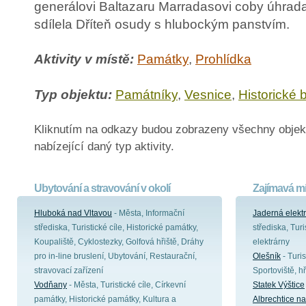
generálovi Baltazaru Marradasovi coby úhrad
sdílela Dříteň osudy s hlubockým panstvím.
Aktivity v místě:
Památky
,
Prohlídka
Typ objektu:
Památníky
,
Vesnice
,
Historické 
Kliknutím na odkazy budou zobrazeny všechny objek
nabízející daný typ aktivity.
Ubytování a stravování v okolí
Zajímavá mí
Hluboká nad Vltavou
- Města, Informační
Jaderná elekt
střediska, Turistické cíle, Historické památky,
střediska, Turi
Koupaliště, Cyklostezky, Golfová hřiště, Dráhy
elektrárny
pro in-line bruslení, Ubytování, Restaurační,
Olešník
- Turis
stravovací zařízení
Sportoviště, h
Vodňany
- Města, Turistické cíle, Církevní
Statek Výštice
památky, Historické památky, Kultura a
Albrechtice n