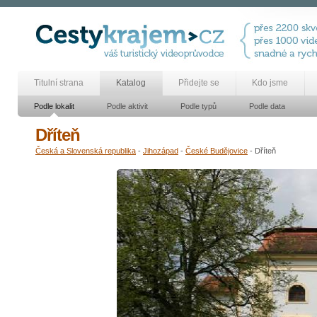
Titulní strana
Katalog
Přidejte se
Kdo jsme
Podle lokalit
Podle aktivit
Podle typů
Podle data
Dříteň
Česká a Slovenská republika
-
Jihozápad
-
České Budějovice
- Dříteň