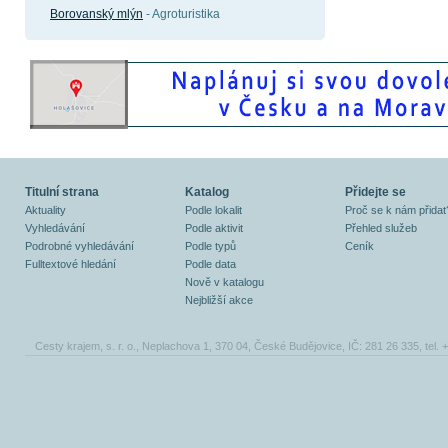
Borovanský mlýn
- Agroturistika
Titulní strana
Katalog
Přidejte se
Aktuality
Podle lokalit
Proč se k nám přidat
Vyhledávání
Podle aktivit
Přehled služeb
Podrobné vyhledávání
Podle typů
Ceník
Fulltextové hledání
Podle data
Nově v katalogu
Nejbližší akce
Cesty krajem, s. r. o., Neplachova 1, 370 04, České Budějovice, IČ: 281 26 335, tel.