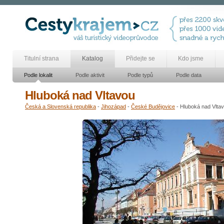
Titulní strana
Katalog
Přidejte se
Kdo jsme
Podle lokalit
Podle aktivit
Podle typů
Podle data
Hluboká nad Vltavou
Česká a Slovenská republika
-
Jihozápad
-
České Budějovice
- Hluboká nad Vlta