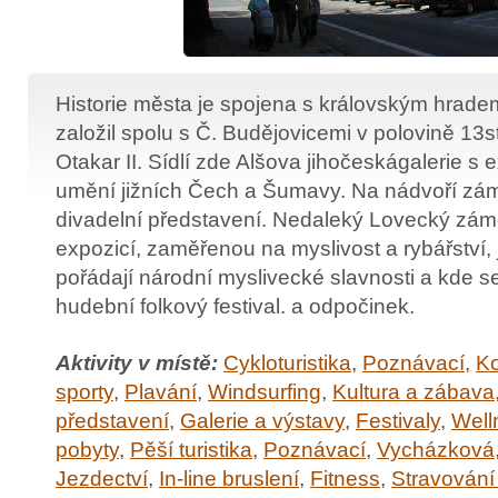
Historie města je spojena s královským hrade
založil spolu s Č. Budějovicemi v polovině 13st
Otakar II. Sídlí zde Alšova jihočeskágalerie s 
umění jižních Čech a Šumavy. Na nádvoří zám
divadelní představení. Nedaleký Lovecký zá
expozicí, zaměřenou na myslivost a rybářství,
pořádají národní myslivecké slavnosti a kde s
hudební folkový festival. a odpočinek.
Aktivity v místě:
Cykloturistika
,
Poznávací
,
Ko
sporty
,
Plavání
,
Windsurfing
,
Kultura a zábava
představení
,
Galerie a výstavy
,
Festivaly
,
Well
pobyty
,
Pěší turistika
,
Poznávací
,
Vycházková
Jezdectví
,
In-line bruslení
,
Fitness
,
Stravování