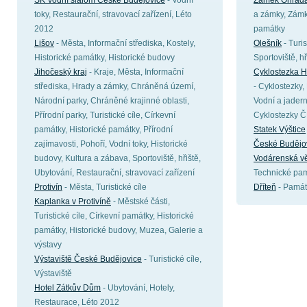
SK Vodní slalom České Budějovice
- Vodní
Zámek Ohrada
toky, Restaurační, stravovací zařízení, Léto
a zámky, Zámky
2012
památky
Lišov
- Města, Informační střediska, Kostely,
Olešník
- Turis
Historické památky, Historické budovy
Sportoviště, h
Jihočeský kraj
- Kraje, Města, Informační
Cyklostezka H
střediska, Hrady a zámky, Chráněná území,
- Cyklostezky, 
Národní parky, Chráněné krajinné oblasti,
Vodní a jadern
Přírodní parky, Turistické cíle, Církevní
Cyklostezky 
památky, Historické památky, Přírodní
Statek Výštice
zajímavosti, Pohoří, Vodní toky, Historické
České Budějo
budovy, Kultura a zábava, Sportoviště, hřiště,
Vodárenská vě
Ubytování, Restaurační, stravovací zařízení
Technické pa
Protivín
- Města, Turistické cíle
Dříteň
- Památ
Kaplanka v Protivíně
- Městské části,
Turistické cíle, Církevní památky, Historické
památky, Historické budovy, Muzea, Galerie a
výstavy
Výstaviště České Budějovice
- Turistické cíle,
Výstaviště
Hotel Zátkův Dům
- Ubytování, Hotely,
Restaurace, Léto 2012