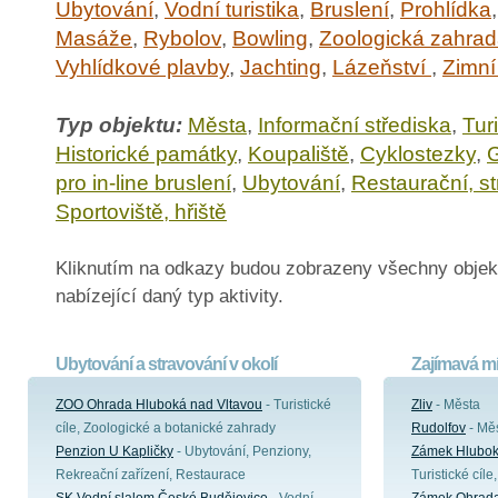
Ubytování
,
Vodní turistika
,
Bruslení
,
Prohlídka
Masáže
,
Rybolov
,
Bowling
,
Zoologická zahra
Vyhlídkové plavby
,
Jachting
,
Lázeňství
,
Zimní
Typ objektu:
Města
,
Informační střediska
,
Turi
Historické památky
,
Koupaliště
,
Cyklostezky
,
G
pro in-line bruslení
,
Ubytování
,
Restaurační, st
Sportoviště, hřiště
Kliknutím na odkazy budou zobrazeny všechny objek
nabízející daný typ aktivity.
Ubytování a stravování v okolí
Zajímavá mí
ZOO Ohrada Hluboká nad Vltavou
- Turistické
Zliv
- Města
cíle, Zoologické a botanické zahrady
Rudolfov
- Mě
Penzion U Kapličky
- Ubytování, Penziony,
Zámek Hlubok
Rekreační zařízení, Restaurace
Turistické cíl