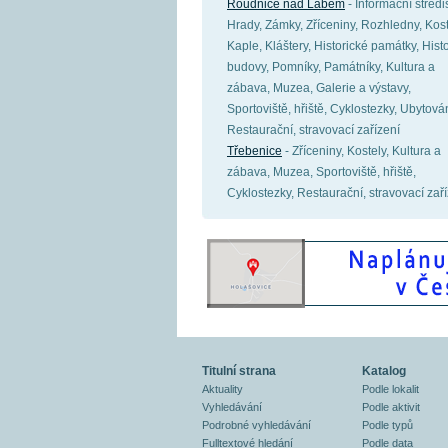
Roudnice nad Labem
- Informační středi
Hrady, Zámky, Zříceniny, Rozhledny, Kost
Kaple, Kláštery, Historické památky, Hist
budovy, Pomníky, Památníky, Kultura a
zábava, Muzea, Galerie a výstavy,
Sportoviště, hřiště, Cyklostezky, Ubytován
Restaurační, stravovací zařízení
Třebenice
- Zříceniny, Kostely, Kultura a
zábava, Muzea, Sportoviště, hřiště,
Cyklostezky, Restaurační, stravovací zař
Titulní strana
Katalog
Aktuality
Podle lokalit
Vyhledávání
Podle aktivit
Podrobné vyhledávání
Podle typů
Fulltextové hledání
Podle data