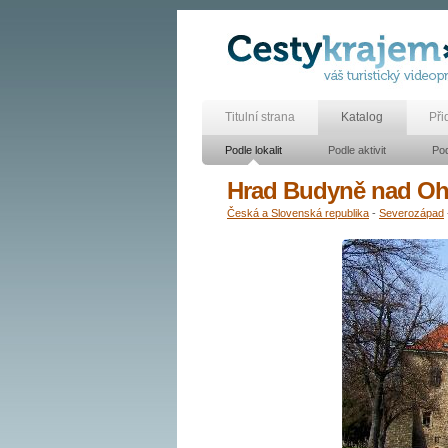
Titulní strana
Katalog
Při
Podle lokalit
Podle aktivit
Pod
Hrad Budyně nad Oh
Česká a Slovenská republika
-
Severozápad