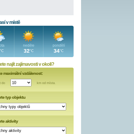
sí v místě
ota
neděle
pondělí
32
34
°C
°C
°C
te najít zajímavosti v okoli?
te maximální vzdálenost:
t do
km od místa.
rte typ objektu
te aktivity