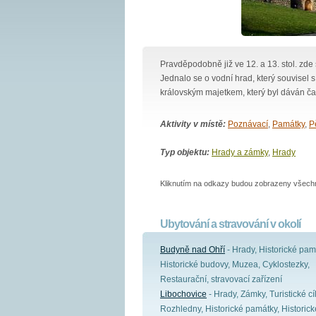
Pravděpodobně již ve 12. a 13. stol. zde
Jednalo se o vodní hrad, který souvise
královským majetkem, který byl dáván ča
Aktivity v místě:
Poznávací
,
Památky
,
Pě
Typ objektu:
Hrady a zámky
,
Hrady
Kliknutím na odkazy budou zobrazeny všechny
Ubytování a stravování v okolí
Budyně nad Ohří
- Hrady, Historické pam
Historické budovy, Muzea, Cyklostezky,
Restaurační, stravovací zařízení
Libochovice
- Hrady, Zámky, Turistické cí
Rozhledny, Historické památky, Historick