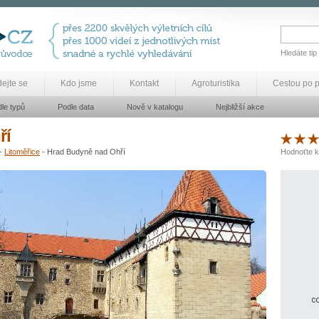
Hledáte tip
dejte se
Kdo jsme
Kontakt
Agroturistika
Cestou po 
le typů
Podle data
Nově v katalogu
Nejbližší akce
ří
-
Litoměřice
- Hrad Budyně nad Ohří
Hodnoťte k
co