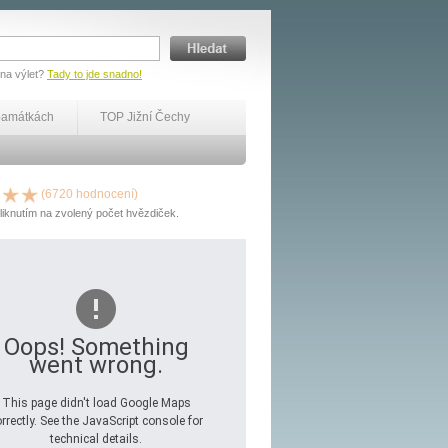
 na výlet?
Tady to jde snadno!
památkách
TOP Jižní Čechy
(6720 hodnocení)
liknutím na zvolený počet hvězdiček.
Oops! Something
went wrong.
This page didn't load Google Maps
rrectly. See the JavaScript console for
technical details.