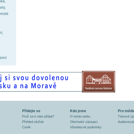
ska,
ely,
orické
í,
ízení
Přidejte se
Kdo jsme
Pro médi
Proč se k nám přidat?
O tomto webu
Tiskové z
Přehled služeb
Obchodní zástupci
Audiovizuál
Ceník
Všeobecné podmínky