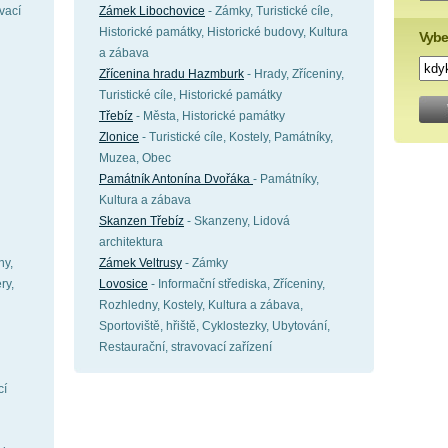
vací
Zámek Libochovice
- Zámky, Turistické cíle,
Historické památky, Historické budovy, Kultura
Vybe
a zábava
Zřícenina hradu Hazmburk
- Hrady, Zříceniny,
Turistické cíle, Historické památky
Třebíz
- Města, Historické památky
Zlonice
- Turistické cíle, Kostely, Památníky,
Muzea, Obec
Památník Antonína Dvořáka
- Památníky,
Kultura a zábava
Skanzen Třebíz
- Skanzeny, Lidová
architektura
ny,
Zámek Veltrusy
- Zámky
ry,
Lovosice
- Informační střediska, Zříceniny,
Rozhledny, Kostely, Kultura a zábava,
Sportoviště, hřiště, Cyklostezky, Ubytování,
Restaurační, stravovací zařízení
cí