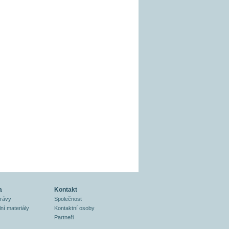
a
Kontakt
právy
Společnost
ní materiály
Kontaktní osoby
Partneři