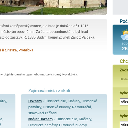
Poča
 stával zeměpanský dvorec, ale hrad je doložen až r. 1316.
l s městským opevněním. Za Jana Lucemburského byl hrad
sto do zástavy. R. 1335 Budyni koupil Zbyněk Zajíc z Valdeka.
sob
26
ší turistika
,
Prohlídka
Chce
Zvol
 objekty daného typu nebo nabízející daný typ aktivity.
Hleda
Zajímavá místa v okolí
Vybe
átky,
Doksany
- Turistické cíle, Kláštery, Historické
památky, Historické budovy, Restaurační,
stravovací zařízení
Vyber
le,
klášter Doksany
- Turistické cíle, Kláštery,
é
Historické památky, Historické budovy