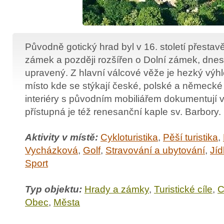
Původně gotický hrad byl v 16. století přesta
zámek a později rozšířen o Dolní zámek, dne
upravený. Z hlavní válcové věže je hezký výhl
místo kde se stýkají české, polské a německé 
interiéry s původním mobiliářem dokumentují 
přístupná je též renesanční kaple sv. Barbory.
Aktivity v místě:
Cykloturistika
,
Pěší turistika
,
Vycházková
,
Golf
,
Stravování a ubytování
,
Jíd
Sport
Typ objektu:
Hrady a zámky
,
Turistické cíle
,
C
Obec
,
Města