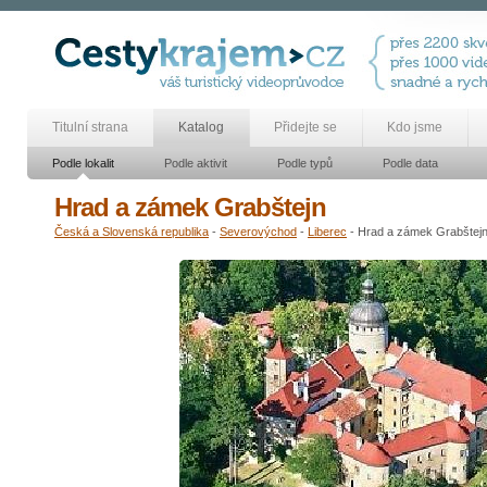
Titulní strana
Katalog
Přidejte se
Kdo jsme
Podle lokalit
Podle aktivit
Podle typů
Podle data
Hrad a zámek Grabštejn
Česká a Slovenská republika
-
Severovýchod
-
Liberec
- Hrad a zámek Grabštej