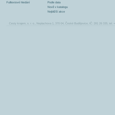
Fulltextové hledání
Podle data
Nově v katalogu
Nejbližší akce
Cesty krajem, s. r. o., Neplachova 1, 370 04, České Budějovice, IČ: 281 26 335, tel.