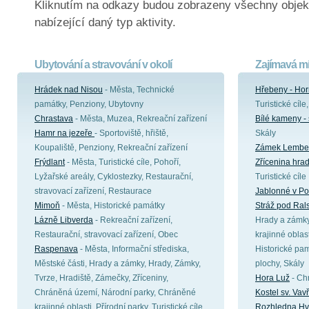
Kliknutím na odkazy budou zobrazeny všechny objek
nabízející daný typ aktivity.
Ubytování a stravování v okolí
Zajímavá mí
Hrádek nad Nisou
- Města, Technické
Hřebeny - Hor
památky, Penziony, Ubytovny
Turistické cíle
Chrastava
- Města, Muzea, Rekreační zařízení
Bílé kameny - 
Hamr na jezeře
- Sportoviště, hřiště,
Skály
Koupaliště, Penziony, Rekreační zařízení
Zámek Lembe
Frýdlant
- Města, Turistické cíle, Pohoří,
Zřícenina hra
Lyžařské areály, Cyklostezky, Restaurační,
Turistické cíle
stravovací zařízení, Restaurace
Jablonné v Po
Mimoň
- Města, Historické památky
Stráž pod Ra
Lázně Libverda
- Rekreační zařízení,
Hrady a zámk
Restaurační, stravovací zařízení, Obec
krajinné oblast
Raspenava
- Města, Informační střediska,
Historické pa
Městské části, Hrady a zámky, Hrady, Zámky,
plochy, Skály
Tvrze, Hradiště, Zámečky, Zříceniny,
Hora Luž
- Chr
Chráněná území, Národní parky, Chráněné
Kostel sv. Vavř
krajinné oblasti, Přírodní parky, Turistické cíle,
Rozhledna H