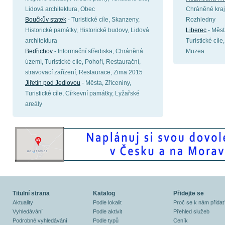
Lidová architektura, Obec
Chráněné kraji
Boučkův statek
- Turistické cíle, Skanzeny,
Rozhledny
Historické památky, Historické budovy, Lidová
Liberec
- Měst
architektura
Turistické cíle
Bedřichov
- Informační střediska, Chráněná
Muzea
území, Turistické cíle, Pohoří, Restaurační,
stravovací zařízení, Restaurace, Zima 2015
Jiřetín pod Jedlovou
- Města, Zříceniny,
Turistické cíle, Církevní památky, Lyžařské
areály
Titulní strana
Katalog
Přidejte se
Aktuality
Podle lokalit
Proč se k nám přidat
Vyhledávání
Podle aktivit
Přehled služeb
Podrobné vyhledávání
Podle typů
Ceník