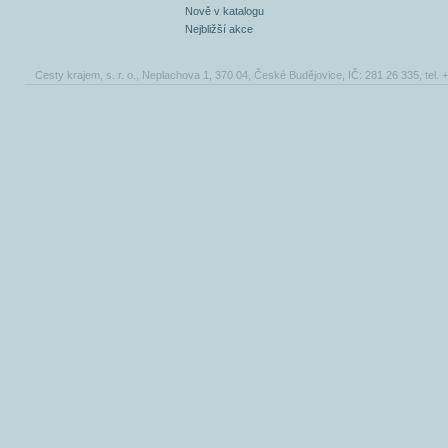
Nově v katalogu
Nejbližší akce
Cesty krajem, s. r. o., Neplachova 1, 370 04, České Budějovice, IČ: 281 26 335, tel.