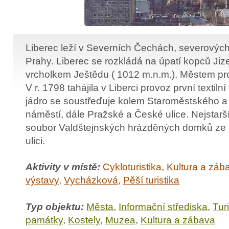
Liberec leží v Severních Čechách, severový
Prahy. Liberec se rozkládá na úpatí kopců Jiz
vrcholkem Ještědu ( 1012 m.n.m.). Městem pr
V r. 1798 tahájila v Liberci provoz první textilní
jádro se soustřeďuje kolem Staroměstského
náměstí, dále Pražské a České ulice. Nejstarš
soubor Valdštejnských hrázděných domků ze 1
ulici.
Aktivity v místě:
Cykloturistika
,
Kultura a záb
výstavy
,
Vycházková
,
Pěší turistika
Typ objektu:
Města
,
Informační střediska
,
Turi
památky
,
Kostely
,
Muzea
,
Kultura a zábava