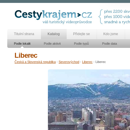
Titulní strana
Katalog
Přidejte se
Kdo jsme
Podle lokalit
Podle aktivit
Podle typů
Podle data
Liberec
Česká a Slovenská republika
-
Severovýchod
-
Liberec
- Liberec