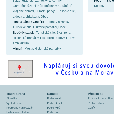
Tvrze, Hradiště, Zámečky, Zříceniny,
Poutní místo 
Chráněná území, Národní parky, Chráněné
Kostely
krajinné oblasti, Přírodní parky, Turistické cíle,
Lidová architektura, Obec
Hrad a zámek Grabštejn
- Hrady a zámky,
Turistické cíle, Církevní památky, Obec
Boučkův statek
- Turistické cíle, Skanzeny,
Historické památky, Historické budovy, Lidová
architektura
Mimoň
- Města, Historické památky
Titulní strana
Katalog
Přidejte se
Aktuality
Podle lokalit
Proč se k nám přidat
Vyhledávání
Podle aktivit
Přehled služeb
Podrobné vyhledávání
Podle typů
Ceník
Fulltextové hledání
Podle data