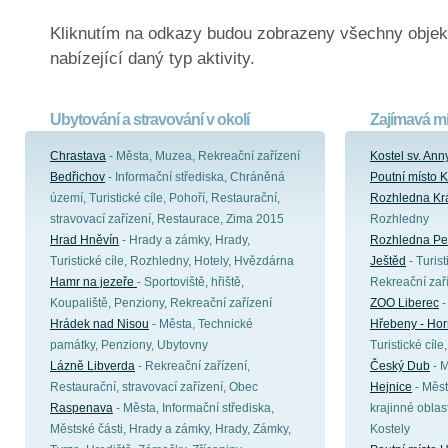
Kliknutím na odkazy budou zobrazeny všechny objek
nabízející daný typ aktivity.
Ubytování a stravování v okolí
Zajímavá mí
Chrastava
- Města, Muzea, Rekreační zařízení
Kostel sv. Ann
Bedřichov
- Informační střediska, Chráněná
Poutní místo K
území, Turistické cíle, Pohoří, Restaurační,
Rozhledna Kr
stravovací zařízení, Restaurace, Zima 2015
Rozhledny
Hrad Hněvín
- Hrady a zámky, Hrady,
Rozhledna Pet
Turistické cíle, Rozhledny, Hotely, Hvězdárna
Ještěd
- Turist
Hamr na jezeře
- Sportoviště, hřiště,
Rekreační zař
Koupaliště, Penziony, Rekreační zařízení
ZOO Liberec
-
Hrádek nad Nisou
- Města, Technické
Hřebeny - Hor
památky, Penziony, Ubytovny
Turistické cíle
Lázně Libverda
- Rekreační zařízení,
Český Dub
- 
Restaurační, stravovací zařízení, Obec
Hejnice
- Měs
Raspenava
- Města, Informační střediska,
krajinné oblast
Městské části, Hrady a zámky, Hrady, Zámky,
Kostely