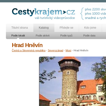
Titulní strana
Katalog
Přidejte se
Kdo jsme
Podle lokalit
Podle aktivit
Podle typů
Podle data
Hrad Hněvín
Česká a Slovenská republika
-
Severozápad
-
Most
- Hrad Hněvín