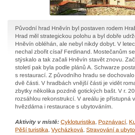
Původní hrad Hněvín byl postaven rodem Hrabiš
Hrad měl strategickou polohu a byl dobře udrž
Hněvín obléhán, ale nebyl nikdy dobyt. V letec
nechal zbořit císař Ferdinand. Mostečanům s
stýskalo a tak začali Hněvín stavět znovu. Z
století pak byla podle plánů A. Schwarze posta
s restaurací. Z původního hradu se dochovalo 
dvě části. V hradbách vnější části je vidět ro
zbytky několika pozdně gotických bašt. V r. 20
rozsáhlou rekonstrukcí. V areálu je přístupná 
hvězdárna i restaurace s ubytováním.
Aktivity v místě:
Cykloturistika
,
Poznávací
,
Ku
Pěší turistika
,
Vycházková
,
Stravování a ubyt