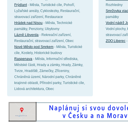
Frýdlant
- Města, Turistické cíle, Pohoří,
Rozhledny
Lyžařské areály, Cyklostezky, Restaurační,
Smržovka viad
stravovací zařízení, Restaurace
památky
Hrádek nad Nisou
- Města, Technické
Vodní nádrž J
památky, Penziony, Ubytovny
Vodní plochy, 
Lázně Libverda
- Rekreační zařízení,
stravovací zař
Restaurační, stravovací zařízení, Obec
ZOO Liberec
-
Nové Město pod Smrkem
- Města, Turistické
cíle, Kostely, Historické budovy
Raspenava
- Města, Informační střediska,
Městské části, Hrady a zámky, Hrady, Zámky,
Tvrze, Hradiště, Zámečky, Zříceniny,
Chráněná území, Národní parky, Chráněné
krajinné oblasti, Přírodní parky, Turistické cíle,
Lidová architektura, Obec