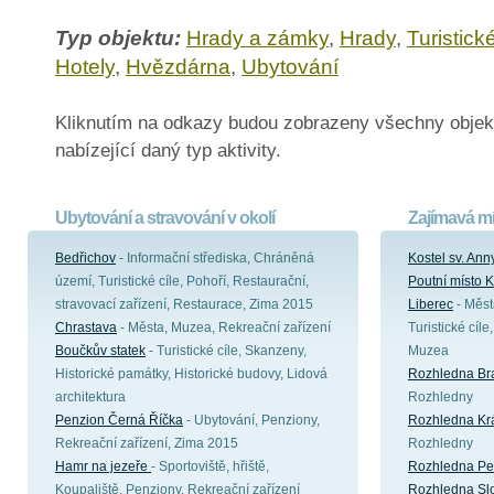
Typ objektu:
Hrady a zámky
,
Hrady
,
Turistické
Hotely
,
Hvězdárna
,
Ubytování
Kliknutím na odkazy budou zobrazeny všechny objek
nabízející daný typ aktivity.
Ubytování a stravování v okolí
Zajímavá mí
Bedřichov
- Informační střediska, Chráněná
Kostel sv. Ann
území, Turistické cíle, Pohoří, Restaurační,
Poutní místo K
stravovací zařízení, Restaurace, Zima 2015
Liberec
- Měst
Chrastava
- Města, Muzea, Rekreační zařízení
Turistické cíle
Boučkův statek
- Turistické cíle, Skanzeny,
Muzea
Historické památky, Historické budovy, Lidová
Rozhledna Br
architektura
Rozhledny
Penzion Černá Říčka
- Ubytování, Penziony,
Rozhledna Kr
Rekreační zařízení, Zima 2015
Rozhledny
Hamr na jezeře
- Sportoviště, hřiště,
Rozhledna Pet
Koupaliště, Penziony, Rekreační zařízení
Rozhledna Sl