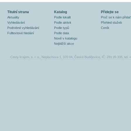
Titulní strana
Katalog
Přidejte se
Aktuality
Podle lokalit
Proč se k nám přidat
Vyhledávání
Podle aktivit
Přehled služeb
Podrobné vyhledávání
Podle typů
Ceník
Fulltextové hledání
Podle data
Nově v katalogu
Nejbližší akce
Cesty krajem, s. r. o., Neplachova 1, 370 04, České Budějovice, IČ: 281 26 335, tel.