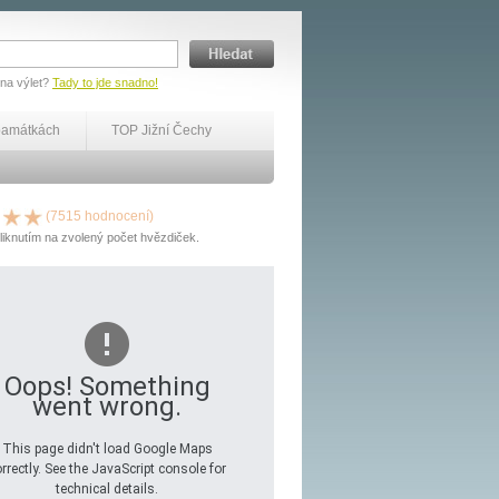
 na výlet?
Tady to jde snadno!
památkách
TOP Jižní Čechy
(7515 hodnocení)
liknutím na zvolený počet hvězdiček.
Oops! Something
went wrong.
This page didn't load Google Maps
rrectly. See the JavaScript console for
technical details.