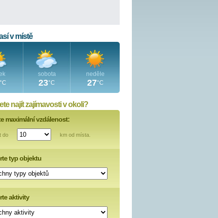
sí v místě
ek
sobota
neděle
23
27
°C
°C
°C
te najít zajímavosti v okoli?
te maximální vzdálenost:
t do
km od místa.
rte typ objektu
te aktivity