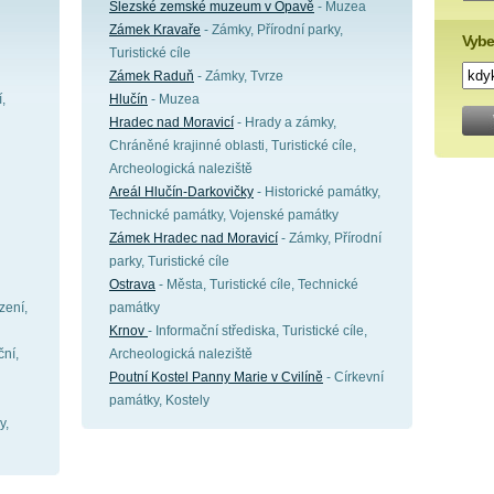
Slezské zemské muzeum v Opavě
- Muzea
Zámek Kravaře
- Zámky, Přírodní parky,
Vybe
Turistické cíle
Zámek Raduň
- Zámky, Tvrze
,
Hlučín
- Muzea
Hradec nad Moravicí
- Hrady a zámky,
Chráněné krajinné oblasti, Turistické cíle,
Archeologická naleziště
Areál Hlučín-Darkovičky
- Historické památky,
Technické památky, Vojenské památky
Zámek Hradec nad Moravicí
- Zámky, Přírodní
parky, Turistické cíle
Ostrava
- Města, Turistické cíle, Technické
zení,
památky
Krnov
- Informační střediska, Turistické cíle,
ční,
Archeologická naleziště
Poutní Kostel Panny Marie v Cvilíně
- Církevní
památky, Kostely
y,