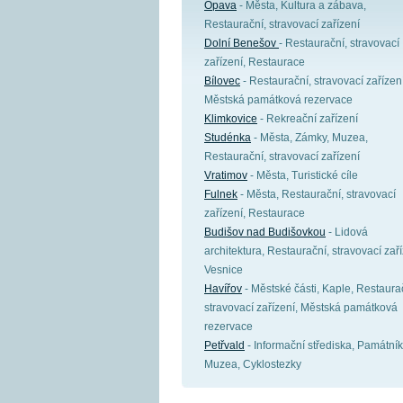
Opava
- Města, Kultura a zábava,
Restaurační, stravovací zařízení
Dolní Benešov
- Restaurační, stravovací
zařízení, Restaurace
Bílovec
- Restaurační, stravovací zařízení
Městská památková rezervace
Klimkovice
- Rekreační zařízení
Studénka
- Města, Zámky, Muzea,
Restaurační, stravovací zařízení
Vratimov
- Města, Turistické cíle
Fulnek
- Města, Restaurační, stravovací
zařízení, Restaurace
Budišov nad Budišovkou
- Lidová
architektura, Restaurační, stravovací zaří
Vesnice
Havířov
- Městské části, Kaple, Restaura
stravovací zařízení, Městská památková
rezervace
Petřvald
- Informační střediska, Památník
Muzea, Cyklostezky