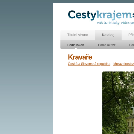
Titulní strana
Katalog
Při
Podle lokalit
Podle aktivit
Pod
Kravaře
Česká a Slovenská republika
-
Moravskosle