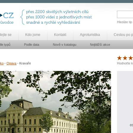
Hledáte tip
dejte se
Kdo jsme
Kontakt
Agroturistika
Cestou po 
le typů
Podle data
Nově v katalogu
Nejbližší akce
zko
-
Opava
- Kravaře
Hodnoťte k
co