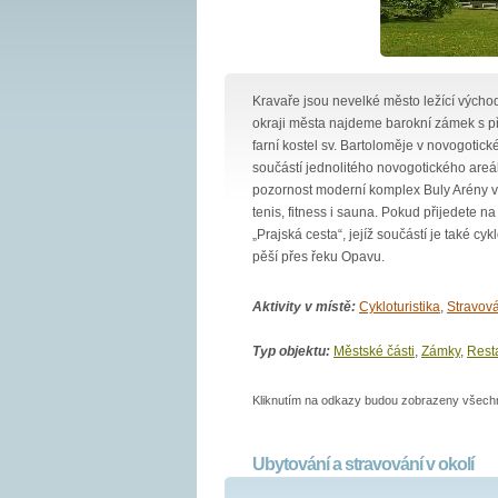
Kravaře jsou nevelké město ležící vých
okraji města najdeme barokní zámek s př
farní kostel sv. Bartoloměje v novogotické
součástí jednolitého novogotického areál
pozornost moderní komplex Buly Arény v m
tenis, fitness i sauna. Pokud přijedete n
„Prajská cesta“, jejíž součástí je také cy
pěší přes řeku Opavu.
Aktivity v místě:
Cykloturistika
,
Stravová
Typ objektu:
Městské části
,
Zámky
,
Resta
Kliknutím na odkazy budou zobrazeny všechny
Ubytování a stravování v okolí