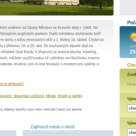
Poča
odním směrem od Opavy Městem se Kravaře staly r. 1960. Na
iléhajícím anglickým parkem. Další městskou dominantu tvoří
m slohu s bílou renezanční věží z 1. třetiny 16. století. Chrám je
u z přelomu 19. a 20. stol. Ze současných staveb stojí za
pát
25
ěstské části Kouty. K dispozici je ledová plocha, bowling,
a kole, můžete využít hustou síť cyklotras na Hlučínsku zvanou
klostezka vhodná i pro in-line bruslaře s mostem pro cyklisty a
Chce
Zvol
ní a ubytování
Hleda
urační, stravovací zařízení
,
Města
,
Hrady a zámky
Vybe
 objekty daného typu nebo nabízející daný typ aktivity.
Vyber
Zajímavá místa v okolí