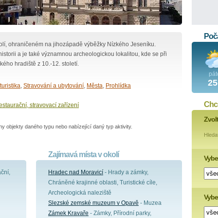
Poča
olí, ohraničeném na jihozápadě výběžky Nízkého Jeseníku.
storii a je také významnou archeologickou lokalitou, kde se při
ého hradiště z 10.-12. století.
pát
25
turistika
,
Stravování a ubytování
,
Města
,
Prohlídka
Chce
staurační, stravovací zařízení
Zvol
 objekty daného typu nebo nabízející daný typ aktivity.
Hleda
Zajímavá místa v okolí
Vybe
ční,
Hradec nad Moravicí
- Hrady a zámky,
Chráněné krajinné oblasti, Turistické cíle,
Archeologická naleziště
Vyber
Slezské zemské muzeum v Opavě
- Muzea
Zámek Kravaře
- Zámky, Přírodní parky,