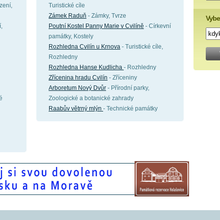
zení,
Turistické cíle
Zámek Raduň
- Zámky, Tvrze
Vybe
,
Poutní Kostel Panny Marie v Cvilíně
- Církevní
památky, Kostely
Rozhledna Cvilín u Krnova
- Turistické cíle,
Rozhledny
Rozhledna Hanse Kudlicha
- Rozhledny
Zřícenina hradu Cvilín
- Zříceniny
Arboretum Nový Dvůr
- Přírodní parky,
é
Zoologické a botanické zahrady
Raabův větrný mlýn
- Technické památky