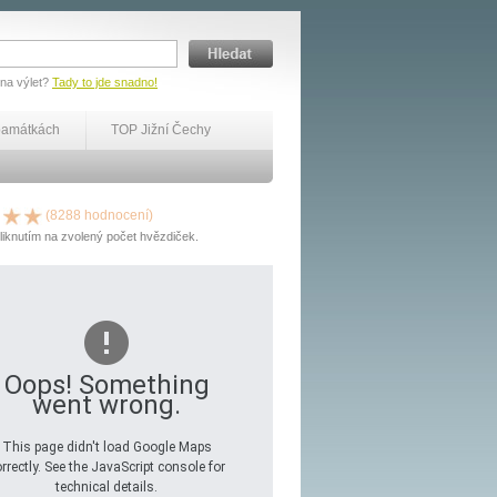
 na výlet?
Tady to jde snadno!
památkách
TOP Jižní Čechy
(8288 hodnocení)
liknutím na zvolený počet hvězdiček.
Oops! Something
went wrong.
This page didn't load Google Maps
rrectly. See the JavaScript console for
technical details.