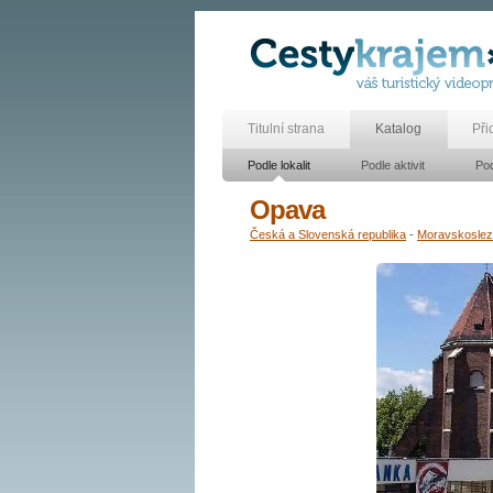
Titulní strana
Katalog
Při
Podle lokalit
Podle aktivit
Pod
Opava
Česká a Slovenská republika
-
Moravskosle