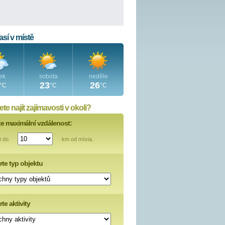
sí v místě
ek
sobota
neděle
23
26
°C
°C
°C
te najít zajímavosti v okoli?
te maximální vzdálenost:
t do
km od místa.
rte typ objektu
te aktivity