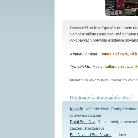
Opava leží na řece Opavě v úrodném úd
Samotné město i jeho okolí má bohatou hi
vykopávkách potvrdila existence slovansk
Aktivity v místě:
Kultura a zábava
,
Pěší 
Typ objektu:
Města
,
Kultura a zábava
,
Re
Kliknutím na odkazy budou zobrazeny všechny
Ubytování a stravování v okolí
Kravaře
- Městské části, Zámky, Restaura
stravovací zařízení
Dolní Benešov
- Restaurační, stravovací
zařízení, Restaurace
Budišov nad Budišovkou
- Lidová