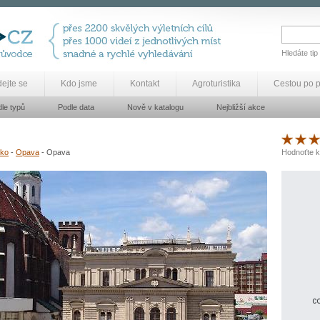
Hledáte tip
dejte se
Kdo jsme
Kontakt
Agroturistika
Cestou po 
le typů
Podle data
Nově v katalogu
Nejbližší akce
zko
-
Opava
- Opava
Hodnoťte k
co