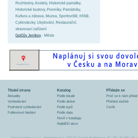
Rozhledny, Kostely, Historické památky,
Historické budovy, Pomníky, Památníky,
Kultura a zábava, Muzea, Sportoviště, hřiště,
Cyklostezky, Ubytování, Restaurační,
stravovací zařízení
Golčův Jeníkov
- Města
Titulní strana
Katalog
Přidejte se
Aktuality
Podle lokalit
Proč se k nám přidat
Vyhledávání
Podle aktivit
Přehled služeb
Podrobné vyhledávání
Podle typů
Ceník
Fulltextové hledání
Podle data
Nově v katalogu
Nejbližší akce
Cesty krajem, s. r. o., Neplachova 1, 370 04, České Budějovice, IČ: 281 26 335, tel.