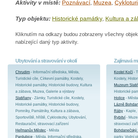
Aktivity v místě:
Poznávací
,
Muzea
,
Cykloturi
Typ objektu:
Historické památky
,
Kultura a z
Kliknutím na odkazy budou zobrazeny všechny objek
nabízející daný typ aktivity.
Ubytování a stravování v okolí
Zajímavá mí
Chrudim
- Informační střediska, Města,
Kostel Kočí
- T
Turistické cíle, Církevní památky, Kostely,
Kostely, Histo
Historické památky, Historické budovy, Kultura
Muzeum Slati
a zábava, Muzea, Galerie a výstavy
Historické pa
Slatiňany
- Zámky, Turistické cíle, Kostely,
Holice
- Města
Historické památky, Historické budovy,
Lázně Bohda
Pomníky, Památníky, Kultura a zábava,
Ráby
- Kaple, 
Sportoviště, hřiště, Cyklostezky, Ubytování,
Rybitví
- Muzea
Restaurační, stravovací zařízení
stravovací zař
Heřmanův Městec
- Města
Bohdanečský r
Pardubice
- Města, Informační střediska,
parky, Vodní p