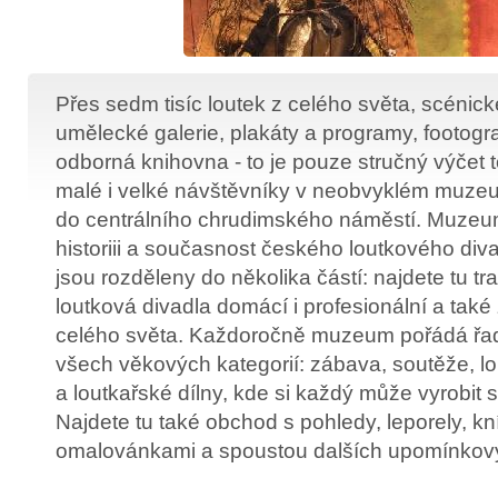
Přes sedm tisíc loutek z celého světa, scénic
umělecké galerie, plakáty a programy, footogr
odborná knihovna - to je pouze stručný výčet 
malé i velké návštěvníky v neobvyklém muzeu
do centrálního chrudimského náměstí. Muze
historiii a současnost českého loutkového div
jsou rozděleny do několika částí: najdete tu tr
loutková divadla domácí i profesionální a také 
celého světa. Každoročně muzeum pořádá řadu
všech věkových kategorií: zábava, soutěže, l
a loutkařské dílny, kde si každý může vyrobit s
Najdete tu také obchod s pohledy, leporely, kn
omalovánkami a spoustou dalších upomínkov