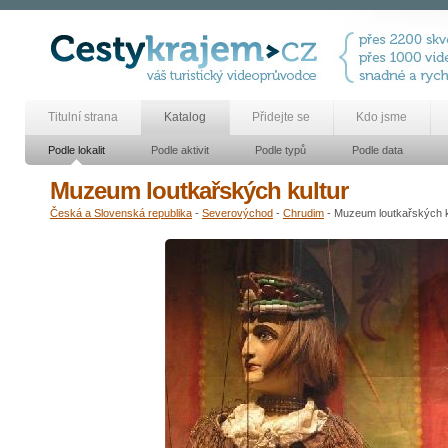
Titulní strana
Katalog
Přidejte se
Kdo jsme
Podle lokalit
Podle aktivit
Podle typů
Podle data
Muzeum loutkařských kultur
Česká a Slovenská republika
-
Severovýchod
-
Chrudim
- Muzeum loutkařských k