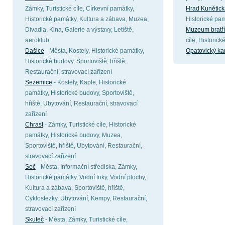
Zámky, Turistické cíle, Církevní památky,
Hrad Kunětick
Historické památky, Kultura a zábava, Muzea,
Historické pam
Divadla, Kina, Galerie a výstavy, Letiště,
Muzeum bratří
aeroklub
cíle, Historic
Dašice
- Města, Kostely, Historické památky,
Opatovický ka
Historické budovy, Sportoviště, hřiště,
Restaurační, stravovací zařízení
Sezemice
- Kostely, Kaple, Historické
památky, Historické budovy, Sportoviště,
hřiště, Ubytování, Restaurační, stravovací
zařízení
Chrast
- Zámky, Turistické cíle, Historické
památky, Historické budovy, Muzea,
Sportoviště, hřiště, Ubytování, Restaurační,
stravovací zařízení
Seč
- Města, Informační střediska, Zámky,
Historické památky, Vodní toky, Vodní plochy,
Kultura a zábava, Sportoviště, hřiště,
Cyklostezky, Ubytování, Kempy, Restaurační,
stravovací zařízení
Skuteč
- Města, Zámky, Turistické cíle,