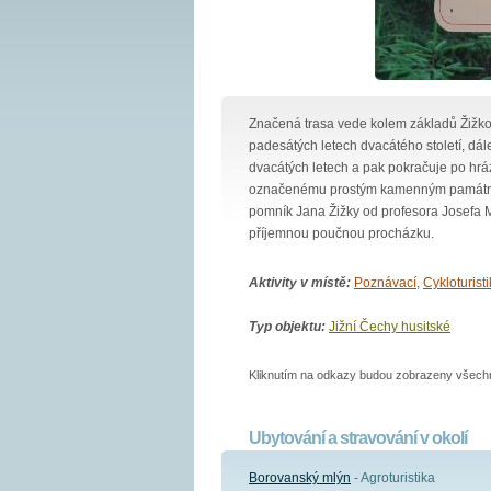
Značená trasa vede kolem základů Žižko
padesátých letech dvacátého století, dál
dvacátých letech a pak pokračuje po hrá
označenému prostým kamenným památníke
pomník Jana Žižky od profesora Josefa M
příjemnou poučnou procházku.
Aktivity v místě:
Poznávací
,
Cykloturist
Typ objektu:
Jižní Čechy husitské
Kliknutím na odkazy budou zobrazeny všechny
Ubytování a stravování v okolí
Borovanský mlýn
- Agroturistika