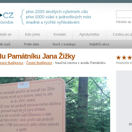
Hledáte tip
dejte se
Kdo jsme
Kontakt
Agroturistika
Cestou po 
le typů
Podle data
Nově v katalogu
Nejbližší akce
lu Památníku Jana Žižky
eské Budějovice
-
České Budějovice
- Naučná stezka v areálu Památníku
Hodnoťte k
co