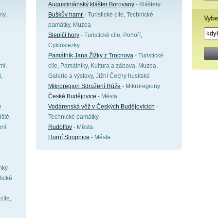
Augustiniánský klášter Borovany
- Kláštery
ly,
Buškův hamr
- Turistické cíle, Technické
Vybe
památky, Muzea
Slepičí hory
- Turistické cíle, Pohoří,
Cyklostezky
Památník Jana Žižky z Trocnova
- Turistické
mí,
cíle, Památníky, Kultura a zábava, Muzea,
,
Galerie a výstavy, Jižní Čechy husitské
Mikroregion Sdružení Růže
- Mikroregiony
České Budějovice
- Města
é
Vodárenská věž v Českých Budějovicích
-
iště,
Technické památky
ení
Rudolfov
- Města
Horní Stropnice
- Města
é
mky
tické
cíle,