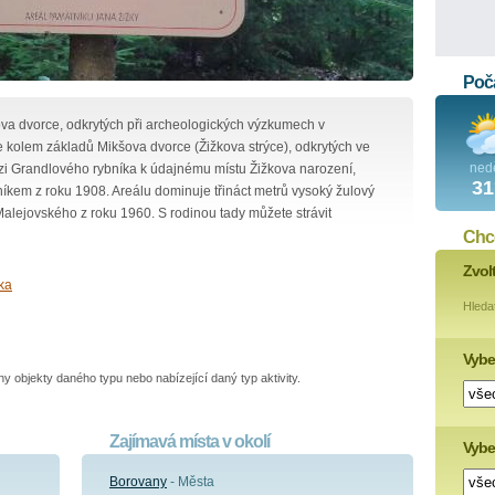
Poča
va dvorce, odkrytých při archeologických výzkumech v
e kolem základů Mikšova dvorce (Žižkova strýce), odkrytých ve
ned
zi Grandlového rybníka k údajnému místu Žižkova narození,
31
m z roku 1908. Areálu dominuje třináct metrů vysoký žulový
alejovského z roku 1960. S rodinou tady můžete strávit
Chce
Zvol
ika
Hleda
Vybe
 objekty daného typu nebo nabízející daný typ aktivity.
Zajímavá místa v okolí
Vyber
Borovany
- Města