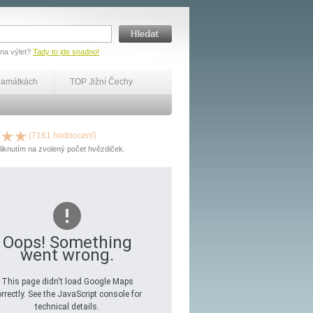
 na výlet?
Tady to jde snadno!
památkách
TOP Jižní Čechy
(7161 hodnocení)
liknutím na zvolený počet hvězdiček.
Oops! Something
went wrong.
This page didn't load Google Maps
rrectly. See the JavaScript console for
technical details.