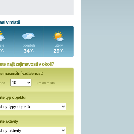
sí v místě
ěle
pondělí
úterý
34
29
°C
°C
°C
te najít zajímavosti v okoli?
te maximální vzdálenost:
t do
km od místa.
rte typ objektu
te aktivity