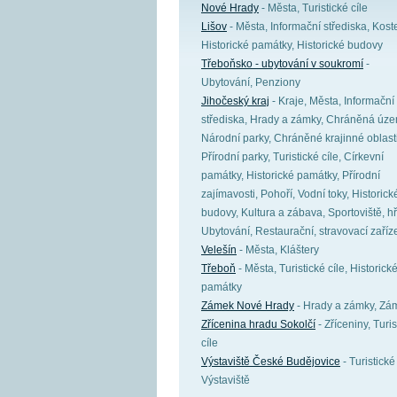
Nové Hrady
- Města, Turistické cíle
Lišov
- Města, Informační střediska, Koste
Historické památky, Historické budovy
Třeboňsko - ubytování v soukromí
-
Ubytování, Penziony
Jihočeský kraj
- Kraje, Města, Informační
střediska, Hrady a zámky, Chráněná úze
Národní parky, Chráněné krajinné oblasti
Přírodní parky, Turistické cíle, Církevní
památky, Historické památky, Přírodní
zajímavosti, Pohoří, Vodní toky, Historick
budovy, Kultura a zábava, Sportoviště, hř
Ubytování, Restaurační, stravovací zaříz
Velešín
- Města, Kláštery
Třeboň
- Města, Turistické cíle, Historick
památky
Zámek Nové Hrady
- Hrady a zámky, Zá
Zřícenina hradu Sokolčí
- Zříceniny, Turis
cíle
Výstaviště České Budějovice
- Turistické 
Výstaviště