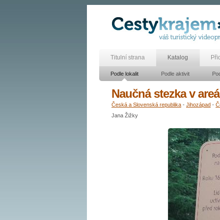
Titulní strana
Katalog
Při
Podle lokalit
Podle aktivit
Pod
Naučná stezka v areá
Česká a Slovenská republika
-
Jihozápad
-
Č
Jana Žižky