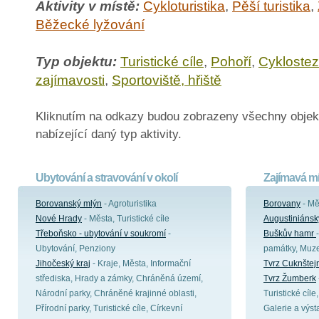
Aktivity v místě:
Cykloturistika
,
Pěší turistika
,
Běžecké lyžování
Typ objektu:
Turistické cíle
,
Pohoří
,
Cykloste
zajímavosti
,
Sportoviště, hřiště
Kliknutím na odkazy budou zobrazeny všechny objek
nabízející daný typ aktivity.
Ubytování a stravování v okolí
Zajímavá mí
Borovanský mlýn
- Agroturistika
Borovany
- Mě
Nové Hrady
- Města, Turistické cíle
Augustiniánsk
Třeboňsko - ubytování v soukromí
-
Buškův hamr
Ubytování, Penziony
památky, Muz
Jihočeský kraj
- Kraje, Města, Informační
Tvrz Cuknštej
střediska, Hrady a zámky, Chráněná území,
Tvrz Žumberk
Národní parky, Chráněné krajinné oblasti,
Turistické cíl
Přírodní parky, Turistické cíle, Církevní
Galerie a výst