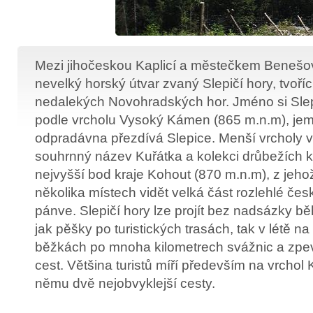
Mezi jihočeskou Kaplicí a městečkem Benešo
nevelký horský útvar zvaný Slepičí hory, tvoříc
nedalekých Novohradských hor. Jméno si Slepi
podle vrcholu Vysoký Kámen (865 m.n.m), jem
odpradávna přezdívá Slepice. Menší vrcholy v 
souhrnný název Kuřátka a kolekci drůbežích 
nejvyšší bod kraje Kohout (870 m.n.m), z jeho
několika místech vidět velká část rozlehlé če
pánve. Slepičí hory lze projít bez nadsázky b
jak pěšky po turistických trasách, tak v létě na
běžkách po mnoha kilometrech svážnic a zpe
cest. Většina turistů míří především na vrchol
němu dvě nejobvyklejší cesty.