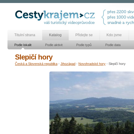
Titulní strana
Katalog
Přidejte se
Kdo jsme
Podle lokalit
Podle aktivit
Podle typů
Podle data
Slepičí hory
Česká a Slovenská republika
-
Jihozápad
-
Novohradské hory
- Slepičí hory