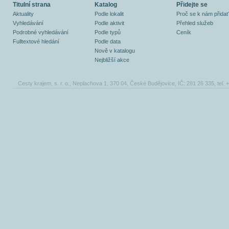
Titulní strana
Katalog
Přidejte se
Aktuality
Podle lokalit
Proč se k nám přidat
Vyhledávání
Podle aktivit
Přehled služeb
Podrobné vyhledávání
Podle typů
Ceník
Fulltextové hledání
Podle data
Nově v katalogu
Nejbližší akce
Cesty krajem, s. r. o., Neplachova 1, 370 04, České Budějovice, IČ: 281 26 335, tel.