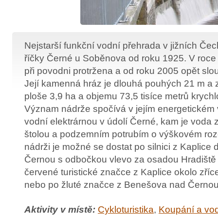
Nejstarší funkční vodní přehrada v jižních Če
říčky Černé u Soběnova od roku 1925. V roce
při povodni protržena a od roku 2005 opět slo
Její kamenná hráz je dlouhá pouhých 21 m a z
ploše 3,9 ha a objemu 73,5 tisíce metrů krych
Význam nádrže spočívá v jejím energetickém v
vodní elektrárnou v údolí Černé, kam je voda
štolou a podzemním potrubím o výškovém rozd
nádrži je možné se dostat po silnici z Kaplic
Černou s odbočkou vlevo za osadou Hradiště 
červené turistické značce z Kaplice okolo zříc
nebo po žluté značce z Benešova nad Černou
Aktivity v místě:
Cykloturistika
,
Koupání a vod