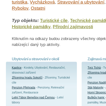
turistika
,
Vycházková
,
Stravování a ubytování
Rybolov
,
Ostatni
Typ objektu:
Turistické cíle
,
Technické památ
Historické památky
,
Přírodní zajímavosti
Kliknutím na odkazy budou zobrazeny všechny objek
nabízející daný typ aktivity.
Ubytování a stravování v okolí
Zajímavá mí
Kaplice
- Kostely, Ubytování, Restaurační,
Tvrz Tichá
- Tv
stravovací zařízení
Zřícenina hra
Zřícenina hradu Sokolčí
- Zříceniny, Turistické
cíle
cíle
Penzion Nadě
Penzion Přehrada
- Penziony, Rekreační
Stáj Malonty
- 
zařízení, Restaurace
Horní Stropni
Letní Tábor Benešov nad Černou
- Letní
Buškův hamr
tábory
památky, Muz