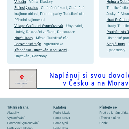
Velešín
- Města, Kláštery
Hojná a Dobr
Žofínský prales
- Chráněná území, Chráněné
Turistické cíle
krajinné oblasti, Přírodní parky, Turistické cíle,
Jeskyně, Vesn
Přírodní zajímavosti
Hrad Rožmber
Village Golf hotel Svachův dvůr
- Ubytování,
Hrady, Turisti
Hotely, Rekreační zařízení, Restaurace
Poutní místo 
Nové Hrady
- Města, Turistické cíle
Historické pa
Borovanský mlýn
- Agroturistika
Slepičí hory
- 
Třeboňsko - ubytování v soukromí
-
Cyklostezky
Ubytování, Penziony
Titulní strana
Katalog
Přidejte se
Aktuality
Podle lokalit
Proč se k nám přidat
Vyhledávání
Podle aktivit
Přehled služeb
Podrobné vyhledávání
Podle typů
Ceník
Fulltextové hledání
Podle data