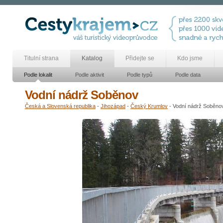
Titulní strana
Katalog
Přidejte se
Kdo jsme
Podle lokalit
Podle aktivit
Podle typů
Podle data
Vodní nádrž Soběnov
Česká a Slovenská republika
-
Jihozápad
-
Český Krumlov
- Vodní nádrž Soběno