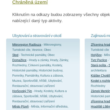
Chráněná území
Kliknutím na odkazy budou zobrazeny všechny objek
nabízející daný typ aktivity.
Ubytování a stravování v okolí
Zajímavá mí
Mikroregion Radbuza
- Mikroregiony,
Zřícenina hra
Turistické cíle, Vesnice, Obec
Turistické cíle
Stod
- Technické památky, Obec
Holýšov
- Měst
Domažlice
- Hrady a zámky, Hrady, Zámky,
Tvrz Puclice
- 
Rozhledny, Církevní památky, Kostely,
Stará pošta -
Historické památky, Historické budovy,
architektura
Pomníky, Památníky, Kultura a zábava,
Klášter Chotě
Muzea, Sportoviště, hřiště, Ubytování,
Kostel s rozh
Restaurační, stravovací zařízení
Rozhledny
Horšovský Týn
- Hrady, Kostely, Kultura a
Zámek Merklí
zábava, Sportoviště, hřiště, Ubytování,
Historické pa
Restaurační, stravovací zařízení
zřícenina hrad
Město Plzeň
- Města, Informační střediska,
Hradiště Lštěn