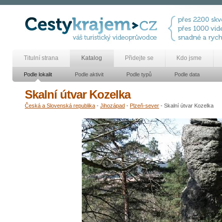
Titulní strana
Katalog
Přidejte se
Kdo jsme
Podle lokalit
Podle aktivit
Podle typů
Podle data
Skalní útvar Kozelka
Česká a Slovenská republika
-
Jihozápad
-
Plzeň-sever
- Skalní útvar Kozelka