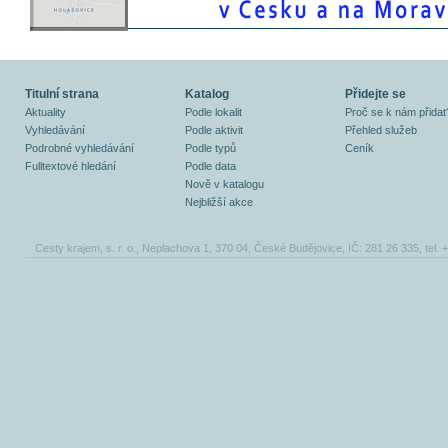
Titulní strana
Katalog
Přidejte se
Aktuality
Podle lokalit
Proč se k nám přidat
Vyhledávání
Podle aktivit
Přehled služeb
Podrobné vyhledávání
Podle typů
Ceník
Fulltextové hledání
Podle data
Nově v katalogu
Nejbližší akce
Cesty krajem, s. r. o., Neplachova 1, 370 04, České Budějovice, IČ: 281 26 335, tel.