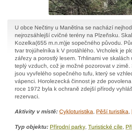
U obce Nečtiny u Manětína se nachází nejhod
nejrozsáhlejší cvičné terény na Plzeňsku. Skal
Kozelka(655 m.n.m)je sopečného původu. Pů
tvar trojúhelníka k V protáhlého. Vrcholek je p
zářezy a porostlý lesem. Trhlinami ve skalách
teplý vzduch, což je možné pozorovat v zimě.
jsou vyvřelého sopečného tufu, který se vzh
vápenci. Horolezecká činnost je zde povolen
roce 1972 byla k ochraně zdejší přírody vyhlá
rezervaci.
Aktivity v místě:
Cykloturistika
,
Pěší turistika
,
Typ objektu:
Přírodní parky
,
Turistické cíle
,
Př