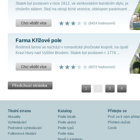
Statek byl postaven v roce 1812, ve venkovském barokním stylu, je
chráněn státem. Stojí na okraji tiché vesnice, obklopen pastvinami ...
(6414 hodnocení)
Farma Křížové pole
Rodinná farma se nachází v romantické jihočeské krajině, na úpatí
Kraví Hory nad Vyšším Brodem. Statek byl postaven r. 1774 ...
(6072 hodnocení)
1
2
3
4
Titulní strana
Katalog
Přidejte se
Aktuality
Podle lokalit
Proč se k nám přidat
Vyhledávání
Podle aktivit
Přehled služeb
Podrobné vyhledávání
Podle typů
Ceník
Fulltextové hledání
Podle data
Nově v katalogu