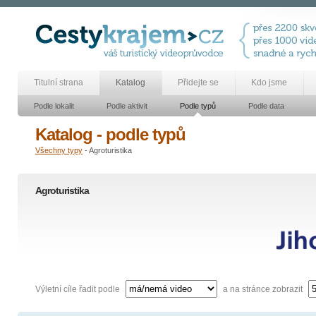
Titulní strana
Katalog
Přidejte se
Kdo jsme
Podle lokalit
Podle aktivit
Podle typů
Podle data
Katalog - podle typů
Všechny typy
- Agroturistika
Agroturistika
Výletní cíle řadit podle
a na stránce zobrazit