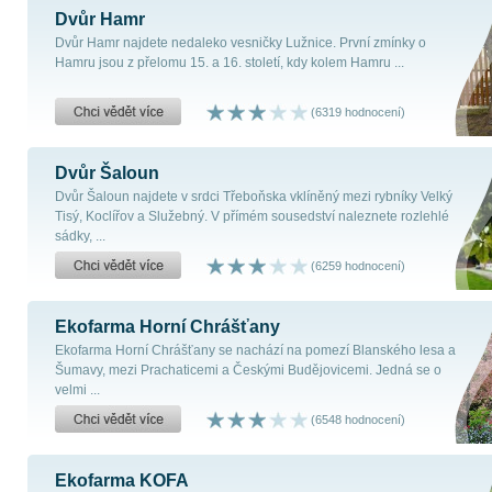
Dvůr Hamr
Dvůr Hamr najdete nedaleko vesničky Lužnice. První zmínky o
Hamru jsou z přelomu 15. a 16. století, kdy kolem Hamru ...
(6319 hodnocení)
Dvůr Šaloun
Dvůr Šaloun najdete v srdci Třeboňska vklíněný mezi rybníky Velký
Tisý, Koclířov a Služebný. V přímém sousedství naleznete rozlehlé
sádky, ...
(6259 hodnocení)
Ekofarma Horní Chrášťany
Ekofarma Horní Chrášťany se nachází na pomezí Blanského lesa a
Šumavy, mezi Prachaticemi a Českými Budějovicemi. Jedná se o
velmi ...
(6548 hodnocení)
Ekofarma KOFA