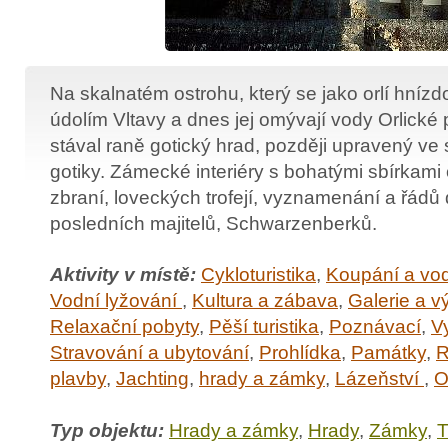
Na skalnatém ostrohu, který se jako orlí hnízd
údolím Vltavy a dnes jej omývají vody Orlické 
stával raně gotický hrad, později upravený ve 
gotiky. Zámecké interiéry s bohatými sbírkami
zbraní, loveckých trofejí, vyznamenání a řádů
posledních majitelů, Schwarzenberků.
Aktivity v místě:
Cykloturistika
,
Koupání a vod
Vodní lyžování
,
Kultura a zábava
,
Galerie a v
Relaxační pobyty
,
Pěší turistika
,
Poznávací
,
V
Stravování a ubytování
,
Prohlídka
,
Památky
,
R
plavby
,
Jachting
,
hrady a zámky
,
Lázeňství
,
O
Typ objektu:
Hrady a zámky
,
Hrady
,
Zámky
,
T