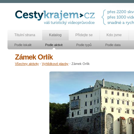
Titulní strana
Katalog
Přidejte se
Kdo jsme
Podle lokalit
Podle aktivit
Podle typů
Podle data
Zámek Orlík
Všechny aktivity
-
Vyhlídkové plavby
- Zámek Orlík