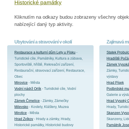
Historické památky
Kliknutím na odkazy budou zobrazeny všechny objek
nabízející daný typ aktivity.
Ubytování a stravování v okolí
Zajímavá mí
Restaurace a kulturní dům Lety u Písku
-
Statek Probul
Turistické cíle, Památníky, Kultura a zábava,
Hradiště Počá
Sportoviště, hřiště, Rekreační zařízení,
Zámek Vysoká
Restaurační, stravovací zařízení, Restaurace,
Zámky, Turisti
Obec
výstavy
Mirovice
- Města
Hrad Písek
Vodní nádrž Orlík
- Turistické cíle, Vodní
Podbrdské m
plochy
Galerie a výst
Zámek Čimelice
- Zámky, Zámečky
Hrad Vysoký 
Milevsko
- Kostely, Kláštery, Muzea
Hrady, Turistic
Mirotice
- Města
Skanzen Vyso
Hrad Zvíkov
- Hrady a zámky, Hrady,
Skanzeny, Lid
Historické památky, Historické budovy
Památník Jos