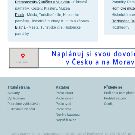
Premonstrátský klášter v Milevsku
- Církevní
Pomníky, Pamá
památky, Kostely, Kláštery, Muzea
Hornické muz
Písek
- Města, Turistické cíle, Historické
Historické pam
památky, Historické budovy, Kultura a zábava
Rozhledna Dr
Blatná
- Města, Turistické cíle, Historické
Rozhledny
památky
Titulní strana
Katalog
Přidejte se
Aktuality
Podle lokalit
Proč se k nám přidat
Vyhledávání
Podle aktivit
Přehled služeb
Podrobné vyhledávání
Podle typů
Ceník
Fulltextové hledání
Podle data
Nově v katalogu
Nejbližší akce
Cesty krajem, s. r. o., Neplachova 1, 370 04, České Budějovice, IČ: 281 26 335, tel.