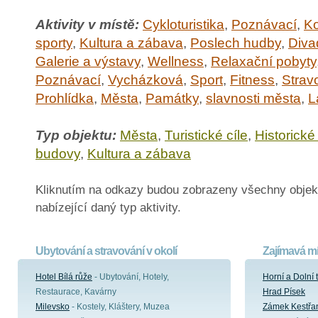
Aktivity v místě:
Cykloturistika
,
Poznávací
,
Ko
sporty
,
Kultura a zábava
,
Poslech hudby
,
Diva
Galerie a výstavy
,
Wellness
,
Relaxační pobyty
Poznávací
,
Vycházková
,
Sport
,
Fitness
,
Strav
Prohlídka
,
Města
,
Památky
,
slavnosti města
,
L
Typ objektu:
Města
,
Turistické cíle
,
Historick
budovy
,
Kultura a zábava
Kliknutím na odkazy budou zobrazeny všechny objek
nabízející daný typ aktivity.
Ubytování a stravování v okolí
Zajímavá mí
Hotel Bílá růže
- Ubytování, Hotely,
Horní a Dolní 
Restaurace, Kavárny
Hrad Písek
Milevsko
- Kostely, Kláštery, Muzea
Zámek Kestřa