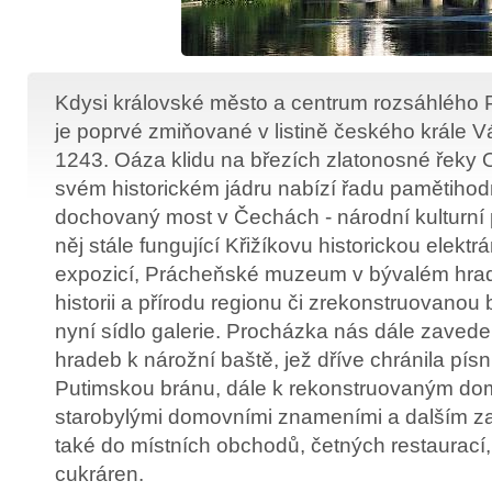
Kdysi královské město a centrum rozsáhlého 
je poprvé zmiňované v listině českého krále Vá
1243. Oáza klidu na březích zlatonosné řeky 
svém historickém jádru nabízí řadu pamětihodn
dochovaný most v Čechách - národní kulturní
něj stále fungující Křižíkovu historickou elekt
expozicí, Prácheňské muzeum v bývalém hrad
historii a přírodu regionu či zrekonstruovano
nyní sídlo galerie. Procházka nás dále zaved
hradeb k nárožní baště, jež dříve chránila pí
Putimskou bránu, dále k rekonstruovaným do
starobylými domovními znameními a dalším z
také do místních obchodů, četných restaurací
cukráren.