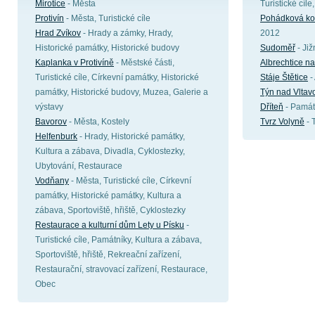
Mirotice
- Města
Turistické cíl
Protivín
- Města, Turistické cíle
Pohádková ko
Hrad Zvíkov
- Hrady a zámky, Hrady,
2012
Historické památky, Historické budovy
Sudoměř
- Již
Kaplanka v Protivíně
- Městské části,
Albrechtice n
Turistické cíle, Církevní památky, Historické
Stáje Štětice
-
památky, Historické budovy, Muzea, Galerie a
Týn nad Vltav
výstavy
Dříteň
- Památ
Bavorov
- Města, Kostely
Tvrz Volyně
- 
Helfenburk
- Hrady, Historické památky,
Kultura a zábava, Divadla, Cyklostezky,
Ubytování, Restaurace
Vodňany
- Města, Turistické cíle, Církevní
památky, Historické památky, Kultura a
zábava, Sportoviště, hřiště, Cyklostezky
Restaurace a kulturní dům Lety u Písku
-
Turistické cíle, Památníky, Kultura a zábava,
Sportoviště, hřiště, Rekreační zařízení,
Restaurační, stravovací zařízení, Restaurace,
Obec