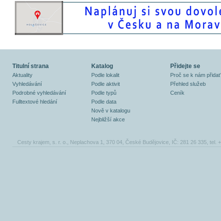
Titulní strana
Katalog
Přidejte se
Aktuality
Podle lokalit
Proč se k nám přidat
Vyhledávání
Podle aktivit
Přehled služeb
Podrobné vyhledávání
Podle typů
Ceník
Fulltextové hledání
Podle data
Nově v katalogu
Nejbližší akce
Cesty krajem, s. r. o., Neplachova 1, 370 04, České Budějovice, IČ: 281 26 335, tel.