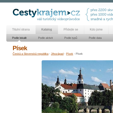
Titulní strana
Katalog
Přidejte se
Kdo jsme
Podle lokalit
Podle aktivit
Podle typů
Podle data
Písek
Česká a Slovenská republika
-
Jihozápad
-
Písek
- Písek