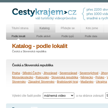
Titulní strana
Katalog
Přidejte se
Kdo jsme
Podle lokalit
Podle aktivit
Podle typů
Podle data
Katalog - podle lokalit
Česká a Slovenská republika
Česká a Slovenská republika
Praha
-
Střední Čechy
-
Jihozápad
-
Severozápad
-
Severovýchod
-
Jiho
Moravskoslezko
-
Rakousko
-
Slovenská republika
-
Německo
-
Polsko
-
Slovensko
-
Západné Slovensko
-
Bratislavský kraj
-
Maďarsko
-
Ukrajina
Výletní cíle řadit podle
a na stránce zobrazit