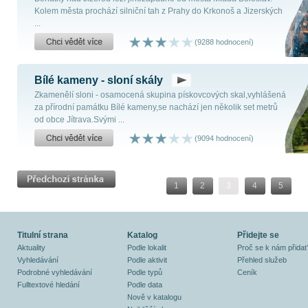
Kolem města prochází silniční tah z Prahy do Krkonoš a Jizerských
...
(9288 hodnocení)
Bílé kameny - sloní skály
Zkamenělí sloni - osamocená skupina pískovcových skal,vyhlášená
za přírodní památku Bílé kameny,se nachází jen několik set metrů
od obce Jítrava.Svými ...
(9094 hodnocení)
1
2
3
4
5
Titulní strana
Katalog
Přidejte se
Aktuality
Podle lokalit
Proč se k nám přidat
Vyhledávání
Podle aktivit
Přehled služeb
Podrobné vyhledávání
Podle typů
Ceník
Fulltextové hledání
Podle data
Nově v katalogu