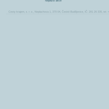
Nejbližší akce
Cesty krajem, s. r. o., Neplachova 1, 370 04, České Budějovice, IČ: 281 26 335, tel.