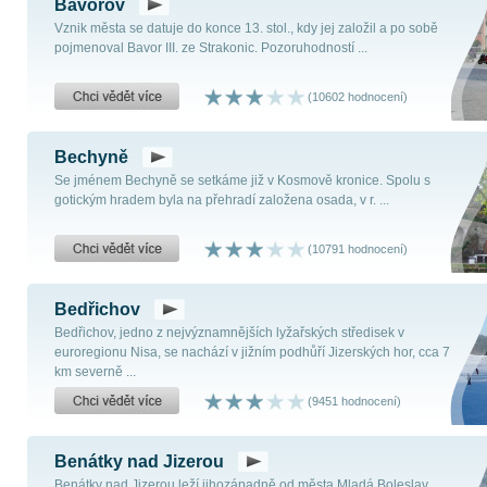
Bavorov
Vznik města se datuje do konce 13. stol., kdy jej založil a po sobě
pojmenoval Bavor III. ze Strakonic. Pozoruhodností ...
(10602 hodnocení)
Bechyně
Se jménem Bechyně se setkáme již v Kosmově kronice. Spolu s
gotickým hradem byla na přehradí založena osada, v r. ...
(10791 hodnocení)
Bedřichov
Bedřichov, jedno z nejvýznamnějších lyžařských středisek v
euroregionu Nisa, se nachází v jižním podhůří Jizerských hor, cca 7
km severně ...
(9451 hodnocení)
Benátky nad Jizerou
Benátky nad Jizerou leží jihozápadně od města Mladá Boleslav.