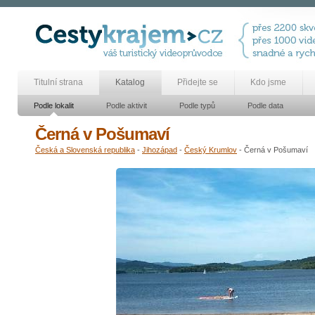
Titulní strana
Katalog
Přidejte se
Kdo jsme
Podle lokalit
Podle aktivit
Podle typů
Podle data
Černá v Pošumaví
Česká a Slovenská republika
-
Jihozápad
-
Český Krumlov
- Černá v Pošumaví