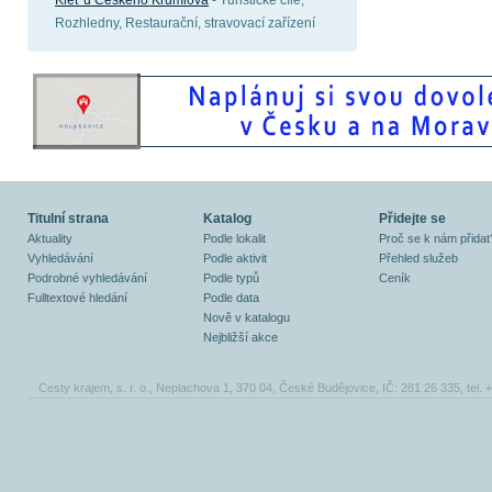
Kleť u Českého Krumlova
- Turistické cíle,
Rozhledny, Restaurační, stravovací zařízení
Titulní strana
Katalog
Přidejte se
Aktuality
Podle lokalit
Proč se k nám přidat
Vyhledávání
Podle aktivit
Přehled služeb
Podrobné vyhledávání
Podle typů
Ceník
Fulltextové hledání
Podle data
Nově v katalogu
Nejbližší akce
Cesty krajem, s. r. o., Neplachova 1, 370 04, České Budějovice, IČ: 281 26 335, tel.