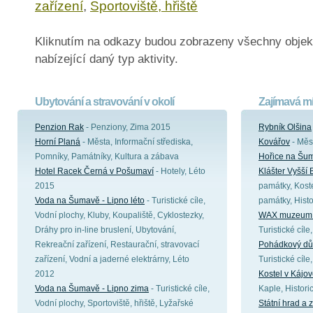
zařízení
,
Sportoviště, hřiště
Kliknutím na odkazy budou zobrazeny všechny objek
nabízející daný typ aktivity.
Ubytování a stravování v okolí
Zajímavá mí
Penzion Rak
- Penziony, Zima 2015
Rybník Olšina
Horní Planá
- Města, Informační střediska,
Kovářov
- Měst
Pomníky, Památníky, Kultura a zábava
Hořice na Šu
Hotel Racek Černá v Pošumaví
- Hotely, Léto
Klášter Vyšší 
2015
památky, Koste
Voda na Šumavě - Lipno léto
- Turistické cíle,
památky, Hist
Vodní plochy, Kluby, Koupaliště, Cyklostezky,
WAX muzeum 
Dráhy pro in-line bruslení, Ubytování,
Turistické cíl
Rekreační zařízení, Restaurační, stravovací
Pohádkový dů
zařízení, Vodní a jaderné elektrárny, Léto
Turistické cíl
2012
Kostel v Kájo
Voda na Šumavě - Lipno zima
- Turistické cíle,
Kaple, Histor
Vodní plochy, Sportoviště, hřiště, Lyžařské
Státní hrad a