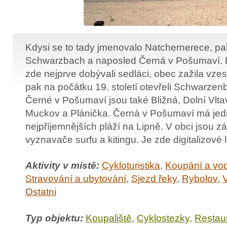
Kdysi se to tady jmenovalo Natchernerece, pa
Schwarzbach a naposled Černá v Pošumaví. D
zde nejprve dobývali sedláci, obec zažila vzes
pak na počátku 19. století otevřeli Schwarze
Černé v Pošumaví jsou také Bližná, Dolní Vlta
Muckov a Plánička. Černá v Pošumaví má jed
nejpříjemnějších pláží na Lipně. V obci jsou zá
vyznavače surfu a kitingu. Je zde digitalizové l
Aktivity v místě:
Cykloturistika
,
Koupání a vod
Stravování a ubytování
,
Sjezd řeky
,
Rybolov
,
V
Ostatni
Typ objektu:
Koupaliště
,
Cyklostezky
,
Restaur