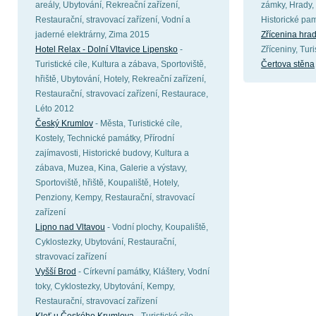
areály, Ubytování, Rekreační zařízení,
zámky, Hrady, 
Restaurační, stravovací zařízení, Vodní a
Historické pa
jaderné elektrárny, Zima 2015
Zřícenina hra
Hotel Relax - Dolní Vltavice Lipensko
-
Zříceniny, Turi
Turistické cíle, Kultura a zábava, Sportoviště,
Čertova stěna
hřiště, Ubytování, Hotely, Rekreační zařízení,
Restaurační, stravovací zařízení, Restaurace,
Léto 2012
Český Krumlov
- Města, Turistické cíle,
Kostely, Technické památky, Přírodní
zajímavosti, Historické budovy, Kultura a
zábava, Muzea, Kina, Galerie a výstavy,
Sportoviště, hřiště, Koupaliště, Hotely,
Penziony, Kempy, Restaurační, stravovací
zařízení
Lipno nad Vltavou
- Vodní plochy, Koupaliště,
Cyklostezky, Ubytování, Restaurační,
stravovací zařízení
Vyšší Brod
- Církevní památky, Kláštery, Vodní
toky, Cyklostezky, Ubytování, Kempy,
Restaurační, stravovací zařízení