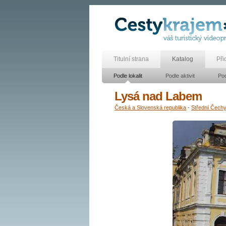
Titulní strana
Katalog
Při
Podle lokalit
Podle aktivit
Pod
Lysá nad Labem
Česká a Slovenská republika
-
Střední Čech