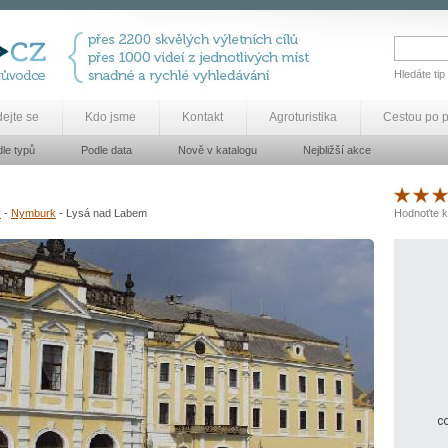
Hledáte tip
dejte se
Kdo jsme
Kontakt
Agroturistika
Cestou po 
le typů
Podle data
Nově v katalogu
Nejbližší akce
y
-
Nymburk
- Lysá nad Labem
Hodnoťte k
co