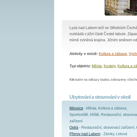
Lysá nad Labem leží ve Středních Čec
rozkládá v jižní části České tabule. Zá
mírně zvlněná krajina. Jižním směrem o
Aktivity v místě:
Kultura a zábava
,
Vych
Typ objektu:
Města
,
Kostely
,
Kultura a z
Kliknutím na odkazy budou zobrazeny všechny
Ubytování a stravování v okolí
Milovice
- Města, Kultura a zábava,
Sportoviště, hřiště, Restaurační, stravova
zařízení
Ostrá
- Restaurační, stravovací zařízení,
Přerov nad Labem
- Zámky, Lidová