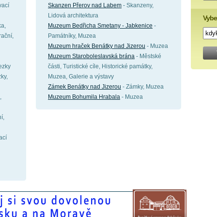
vací
Skanzen Přerov nad Labem
- Skanzeny,
Lidová architektura
Vybe
ka,
Muzeum Bedřicha Smetany - Jabkenice
-
ační,
Památníky, Muzea
Muzeum hraček Benátky nad Jizerou
- Muzea
Muzeum Staroboleslavská brána
- Městské
tezky
části, Turistické cíle, Historické památky,
zky,
Muzea, Galerie a výstavy
Zámek Benátky nad Jizerou
- Zámky, Muzea
,
Muzeum Bohumila Hrabala
- Muzea
í,
ací