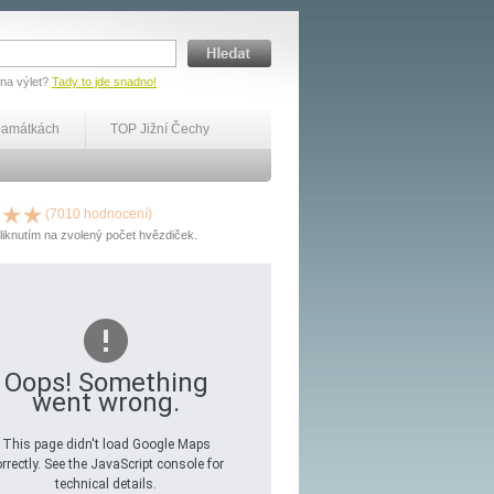
 na výlet?
Tady to jde snadno!
památkách
TOP Jižní Čechy
(7010 hodnocení)
liknutím na zvolený počet hvězdiček.
Oops! Something
went wrong.
This page didn't load Google Maps
rrectly. See the JavaScript console for
technical details.