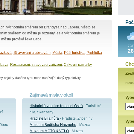
Poča
hách, východním směrem od Brandýsa nad Labem. Město se
padním směrem od města je rozlehlý les a východním směrem je
d města protéká řeka Labe.
čtvr
28
ázková
,
Stravování a ubytování
,
Města
,
Pěší turistika
,
Prohlídka
Chce
ábava
,
Restaurační, stravovací zařízení
,
Církevní památky
Zvol
 objekty daného typu nebo nabízející daný typ aktivity.
Hleda
Zajímavá místa v okolí
Vybe
Historická vesnice řemesel Ostrá
- Turistické
cí
cíle, Skanzeny
Hradiště Bílá hůra
- Hradiště, Zříceniny
Vyber
 Obec
Muzeum Bedřicha Hrozného
- Muzea
Muzeum MOTO & VELO
- Muzea