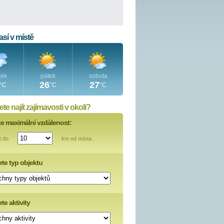
sí v místě
tek
pátek
sobota
26
27
°C
°C
°C
te najít zajímavosti v okoli?
te maximální vzdálenost:
t do
km od místa.
rte typ objektu
te aktivity