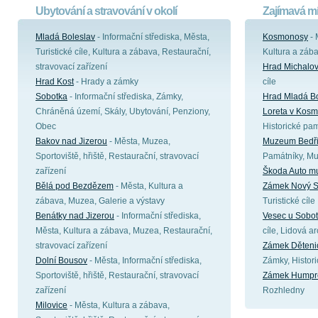
Ubytování a stravování v okolí
Zajímavá mí
Mladá Boleslav
- Informační střediska, Města,
Kosmonosy
- 
Turistické cíle, Kultura a zábava, Restaurační,
Kultura a záb
stravovací zařízení
Hrad Michalov
Hrad Kost
- Hrady a zámky
cíle
Sobotka
- Informační střediska, Zámky,
Hrad Mladá Bo
Chráněná území, Skály, Ubytování, Penziony,
Loreta v Kos
Obec
Historické pa
Bakov nad Jizerou
- Města, Muzea,
Muzeum Bedři
Sportoviště, hřiště, Restaurační, stravovací
Památníky, M
zařízení
Škoda Auto 
Bělá pod Bezdězem
- Města, Kultura a
Zámek Nový S
zábava, Muzea, Galerie a výstavy
Turistické cíle
Benátky nad Jizerou
- Informační střediska,
Vesec u Sobot
Města, Kultura a zábava, Muzea, Restaurační,
cíle, Lidová ar
stravovací zařízení
Zámek Děteni
Dolní Bousov
- Města, Informační střediska,
Zámky, Histor
Sportoviště, hřiště, Restaurační, stravovací
Zámek Humpr
zařízení
Rozhledny
Milovice
- Města, Kultura a zábava,