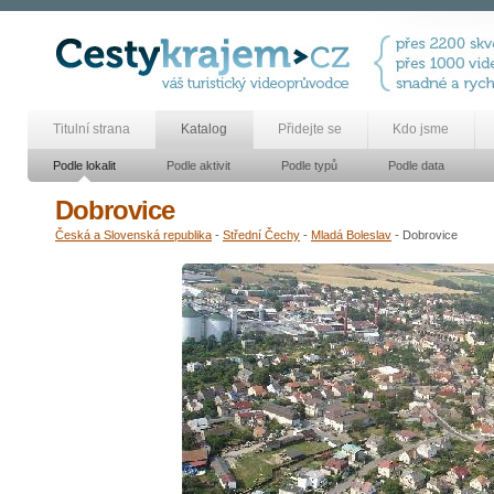
Titulní strana
Katalog
Přidejte se
Kdo jsme
Podle lokalit
Podle aktivit
Podle typů
Podle data
Dobrovice
Česká a Slovenská republika
-
Střední Čechy
-
Mladá Boleslav
- Dobrovice