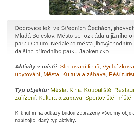
Dobrovice leží ve Středních Čechách, jihový
Mladá Boleslav. Město se rozkládá u jižního ok
parku Chlum. Nedaleko města jihovýchodním 
dalšího přírodního parku Jabkenicko.
Aktivity v místě:
Sledování filmů
,
Vycházkov
ubytování
,
Města
,
Kultura a zábava
,
Pěší turis
Typ objektu:
Města
,
Kina
,
Koupaliště
,
Restaur
zařízení
,
Kultura a zábava
,
Sportoviště, hřiště
Kliknutím na odkazy budou zobrazeny všechny objek
nabízející daný typ aktivity.