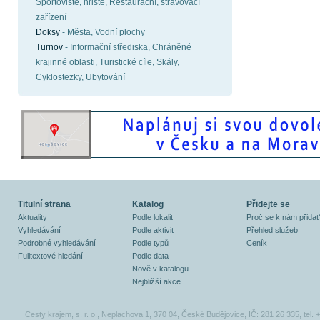
Sportoviště, hřiště, Restaurační, stravovací
zařízení
Doksy
- Města, Vodní plochy
Turnov
- Informační střediska, Chráněné
krajinné oblasti, Turistické cíle, Skály,
Cyklostezky, Ubytování
Titulní strana
Katalog
Přidejte se
Aktuality
Podle lokalit
Proč se k nám přidat
Vyhledávání
Podle aktivit
Přehled služeb
Podrobné vyhledávání
Podle typů
Ceník
Fulltextové hledání
Podle data
Nově v katalogu
Nejbližší akce
Cesty krajem, s. r. o., Neplachova 1, 370 04, České Budějovice, IČ: 281 26 335, tel.