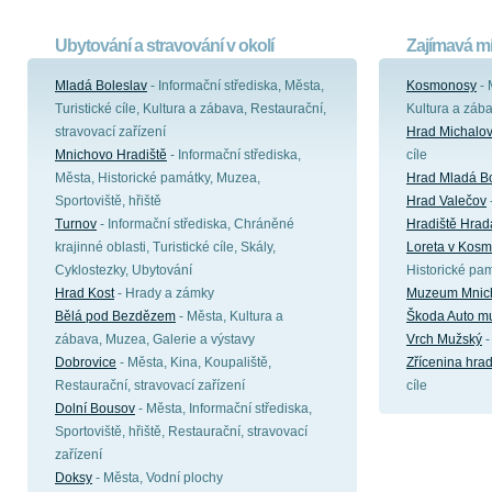
Ubytování a stravování v okolí
Zajímavá mí
Mladá Boleslav
- Informační střediska, Města,
Kosmonosy
- 
Turistické cíle, Kultura a zábava, Restaurační,
Kultura a záb
stravovací zařízení
Hrad Michalov
Mnichovo Hradiště
- Informační střediska,
cíle
Města, Historické památky, Muzea,
Hrad Mladá Bo
Sportoviště, hřiště
Hrad Valečov
Turnov
- Informační střediska, Chráněné
Hradiště Hrad
krajinné oblasti, Turistické cíle, Skály,
Loreta v Kos
Cyklostezky, Ubytování
Historické pa
Hrad Kost
- Hrady a zámky
Muzeum Mnich
Bělá pod Bezdězem
- Města, Kultura a
Škoda Auto 
zábava, Muzea, Galerie a výstavy
Vrch Mužský
-
Dobrovice
- Města, Kina, Koupaliště,
Zřícenina hra
Restaurační, stravovací zařízení
cíle
Dolní Bousov
- Města, Informační střediska,
Sportoviště, hřiště, Restaurační, stravovací
zařízení
Doksy
- Města, Vodní plochy