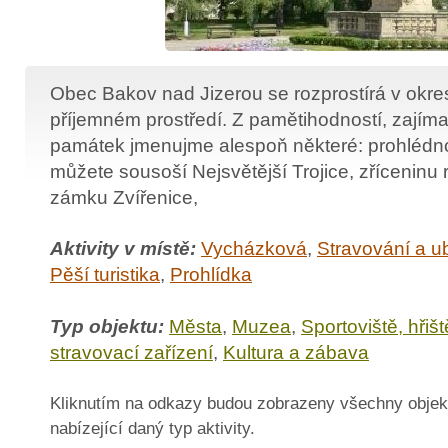
Obec Bakov nad Jizerou se rozprostírá v okre
příjemném prostředí. Z pamětihodností, zajímav
památek jmenujme alespoň některé: prohlédno
můžete sousoší Nejsvětější Trojice, zříceninu
zámku Zvířenice,
Aktivity v místě:
Vycházková
,
Stravování a u
Pěší turistika
,
Prohlídka
Typ objektu:
Města
,
Muzea
,
Sportoviště, hřišt
stravovací zařízení
,
Kultura a zábava
Kliknutím na odkazy budou zobrazeny všechny objek
nabízející daný typ aktivity.