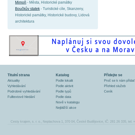
Mimoň
- Města, Historické památky
Boučkův statek
- Turistické cíle, Skanzeny,
Historické památky, Historické budovy, Lidová
architektura
Titulní strana
Katalog
Přidejte se
Aktuality
Podle lokalit
Proč se k nám přidat
Vyhledávání
Podle aktivit
Přehled služeb
Podrobné vyhledávání
Podle typů
Ceník
Fulltextové hledání
Podle data
Nově v katalogu
Nejbližší akce
Cesty krajem, s. r. o., Neplachova 1, 370 04, České Budějovice, IČ: 281 26 335, tel.